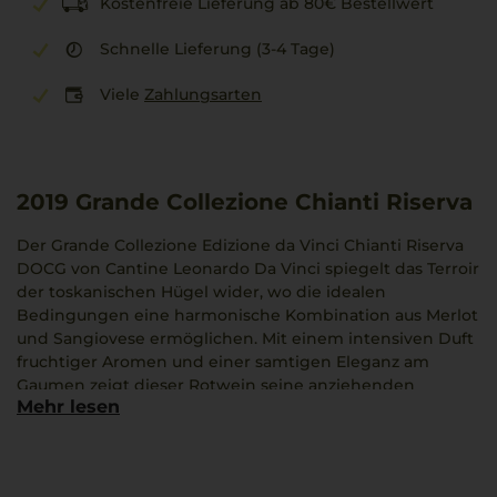
Kostenfreie Lieferung ab 80€ Bestellwert
Schnelle Lieferung (3-4 Tage)
Viele
Zahlungsarten
2019
Grande Collezione Chianti Riserva
Der Grande Collezione Edizione da Vinci Chianti Riserva
DOCG von Cantine Leonardo Da Vinci spiegelt das Terroir
der toskanischen Hügel wider, wo die idealen
Bedingungen eine harmonische Kombination aus Merlot
und Sangiovese ermöglichen. Mit einem intensiven Duft
fruchtiger Aromen und einer samtigen Eleganz am
Gaumen zeigt dieser Rotwein seine anziehenden
Mehr lesen
Qualitäten. Die Reifezeit von zwei Jahren und neun
Monaten verleiht ihm eine besondere Tiefe. Besonders
gut harmoniert dieser Chianti Riserva mit einem
würzigen Risotto.