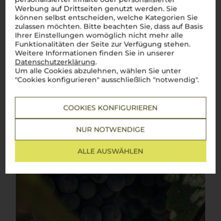
Klassiker der toskanischen Weinkultur – elegant, vielseitig
Werbung auf Drittseiten genutzt werden. Sie
und unverwechselbar
können selbst entscheiden, welche Kategorien Sie
zulassen möchten. Bitte beachten Sie, dass auf Basis
Sangiovese
, tief verwurzelt in den sanften Hügeln der
Ihrer Einstellungen womöglich nicht mehr alle
Toskana, ist der Inbegriff italienischer Weintradition. Mit
Funktionalitäten der Seite zur Verfügung stehen.
seinen Aromen von reifen Kirschen, feinen Kräutern und einer
eleganten Würze spiegelt er die Vielfalt und Schönheit der
Weitere Informationen finden Sie in unserer
Region wider. Dieser
vino rosso
entfaltet am Gaumen eine
Datenschutzerklärung
.
ausgewogene Struktur, die ihn zu einem vielseitigen
Um alle Cookies abzulehnen, wählen Sie unter
Begleiter macht – sei es zu einer herzhaften
Pappa al
"Cookies konfigurieren" ausschließlich "notwendig".
Pomodoro
, einem zarten
Arrosto
oder einem würzigen
Pecorino. Jeder Schluck bringt das Lebensgefühl der Toskana
direkt auf den Tisch. Ein
bicchiere di Sangiovese
– und man
ist mitten im Herzen Italiens.
Cin cin!
COOKIES KONFIGURIEREN
Mehr Weine der Rebsorte Sangiovese
NUR NOTWENDIGE
ALLE AUSWÄHLEN