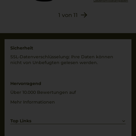
, Stabilisatoren (enthält
Lebensmittel­angaben
DIAM
Gummi arabicum
und/oder
1
von
11
Allergenhinweis
Kaliumpolyaspartat).
enthält Sulfite
Unter
Schutzatmosphäre
abgefüllt.
Sicherheit
SSL-Daten­verschlüs­selung: Ihre Daten können
nicht von Unbe­fugten gelesen werden.
Hervorragend
Über 10.000 Bewertungen auf
Mehr Informationen
Top Links
Rotwein