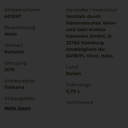
Artikelnummer
Hersteller / Importeur
401897
Vertrieb durch
Hanseatisches Wein-
Bezeichnung
und Sekt-Kontor
Wein
Hawesko GmbH, D-
22763 Hamburg
Weinart
Imobbigliato da:
Rotwein
6478/FI, Vinci, Italia
Jahrgang
Land
2019
Italien
Anbauregion
Füllmenge
Toskana
0,75 L
Anbaugebiet
Geschmack
Chianti
Mehr lesen
trocken
g.U./ g.g.A
Ø Nährwerte pro 100g
Chianti
Brennwert