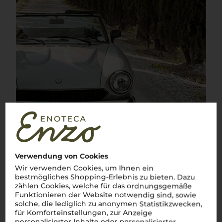
Verwendung von Cookies
Wir verwenden Cookies, um Ihnen ein
bestmögliches Shopping-Erlebnis zu bieten. Dazu
zählen Cookies, welche für das ordnungsgemäße
Über die Rebsorte
Funktionieren der Website notwendig sind, sowie
solche, die lediglich zu anonymen Statistikzwecken,
Sangiovese
für Komforteinstellungen, zur Anzeige
personalisierter Inhalte oder personalisierter