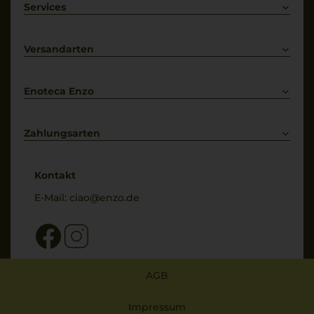
Weißwein
Services
Prosecco
Lieferkonditionen
Primitivo
Kontakt
Versandarten
Bestellung widerrufen
Enoteca Enzo
Über uns
Bewertungs-Richtlinien
Zahlungsarten
* Preisangaben inkl. gesetzl. MwSt. und zzgl. Service- & Versandkosten
Kontakt
E-Mail:
ciao@enzo.de
AGB
Impressum