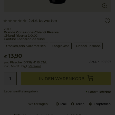
Jetzt bewerten
2019
Grande Collezione Chianti Riserva
Chianti Riserva DOCG
Cantine Leonardo da Vinci
trocken, fein & aromatisch
Sangiovese
Chianti
Toskana
13,90
€
Art.Nr. 401897
pro Flasche (0.75l),
€ 18,53
/L
inkl. MwSt. zzgl.
Versand
IN DEN WARENKORB
Lebensmittel­angaben
Sofort lieferbar
Weitersagen:
Mail
Teilen
Empfehlen