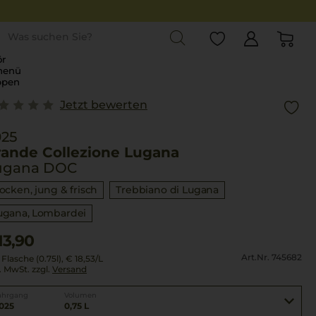
st
r
menü
ppen
Jetzt bewerten
025
rande Collezione Lugana
ugana DOC
rocken, jung & frisch
Trebbiano di Lugana
ugana
Lombardei
13,90
Art.Nr. 745682
 Flasche (0.75l),
€ 18,53
/L
l. MwSt. zzgl.
Versand
ahrgang
Volumen
025
0,75 L