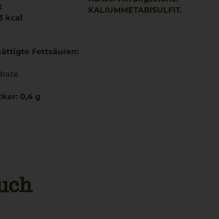
t
KALIUMMETABISULFIT.
3 kcal
ättigte Fettsäuren:
drate
ker: 0,4 g
uch