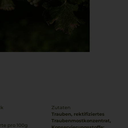
ck
Zutaten
Trauben, rektifiziertes
Traubenmostkonzentrat,
te pro 100g
Konservierungsstoffe: