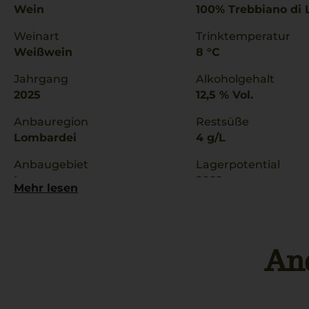
Wein
100% Trebbiano di
Weinart
Trinktemperatur
Weißwein
8 °C
Jahrgang
Alkoholgehalt
2025
12,5 % Vol.
Anbauregion
Restsüße
Lombardei
4 g/L
Anbaugebiet
Lagerpotential
Lugana
2029
Mehr lesen
An