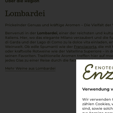
Über die Region
Lombardei
Prickelnder Genuss und kräftige Aromen – Die Vielfalt de
Benvenuti
in der
Lombardei
, einer der reichsten und kultu
Italiens. Hier, wo das elegante Milano verzaubert und die
di Garda und der Lago di Como zu
la dolce vita
einladen, e
Weinwelt. Ob edle Spumanti wie der
Franciacorta
, die mit
oder kraftvolle Rotweine wie der Valtellina Superiore – in 
seinen Favoriten. Traditionelle Aromen treffen hier auf mo
jedes Glas zu einer Reise durch die facettenreiche Welt de
Mehr Weine aus Lombardei
Verwendung v
Wir verwenden C
zählen Cookies,
sind, sowie solc