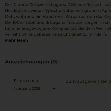
Der Grande Collezione Lugana DOC von Rossetti spie
Norditaliens wider. Typische Noten von grünem Apf
Duft, während ein Hauch von Zitrusfrüchten das Ge
Die 100% Trebbiano di Lugana Trauben sorgen nach
für eine ausgewogene Komplexität, die dem Wein S
verleiht, ohne dabei seine Leichtigkeit zu mindern.
Der 2025er Jahrgang zeigt Klarheit und vielschichtig
Mehr lesen
der Böden von Lugana widerspiegeln.
Ein Begleiter zu cremiger Tagliatelle al Limone, dere
Aromen des Weins ergänzt und die Sinne anregt.
Auszeichnungen (0)
Filtern nach
Zum ausgewählten Ja
Jahrgang 2025