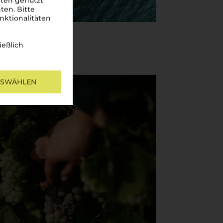
iten genutzt
ten. Bitte
nktionalitäten
ießlich
USWÄHLEN