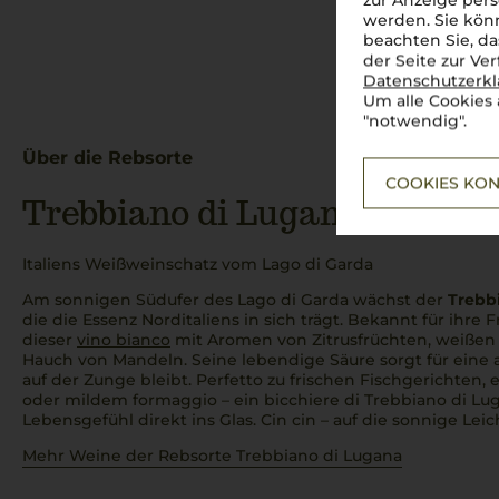
zur Anzeige pers
werden. Sie könn
beachten Sie, da
der Seite zur Ve
Datenschutzerk
Um alle Cookies 
"notwendig".
Über die Rebsorte
COOKIES KON
Trebbiano di Lugana
Italiens Weißweinschatz vom Lago di Garda
Am sonnigen Südufer des Lago di Garda wächst der
Trebb
die die Essenz Norditaliens in sich trägt. Bekannt für ihre 
dieser
vino bianco
mit Aromen von Zitrusfrüchten, weißen
Hauch von Mandeln. Seine lebendige Säure sorgt für eine
auf der Zunge bleibt.
Perfetto
zu frischen Fischgerichten, 
oder mildem
formaggio
– ein
bicchiere di Trebbiano di Lu
Lebensgefühl direkt ins Glas.
Cin cin
– auf die sonnige Leich
Mehr Weine der Rebsorte Trebbiano di Lugana