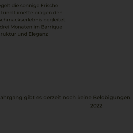
gelt die sonnige Frische
el und Limette prägen den
schmackserlebnis begleitet.
 drei Monaten im Barrique
truktur und Eleganz
e Nuancen, die die Qualität
n zitronige Frische die
hrgang gibt es derzeit noch keine Belobigungen
2022