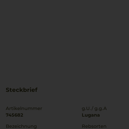
Steckbrief
Artikelnummer
g.U./ g.g.A
745682
Lugana
Bezeichnung
Rebsorten