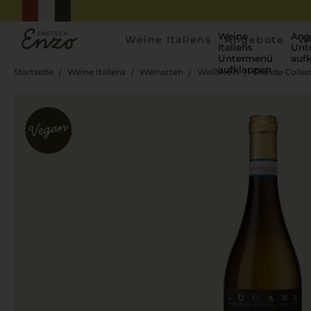
Weine
Ang
Weine Italiens
Angebote
W
Italiens
Unt
Untermenü
auf
aufklappen
Startseite
Weine Italiens
Weinarten
Weißwein
Grande Colle