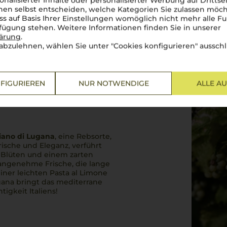
onalisierter Inhalte oder personalisierter Werbung auf Drittse
en selbst entscheiden, welche Kategorien Sie zulassen möch
ss auf Basis Ihrer Einstellungen womöglich nicht mehr alle Fu
rfügung stehen. Weitere Informationen finden Sie in unserer
lärung
.
abzulehnen, wählen Sie unter "Cookies konfigurieren" ausschl
FIGURIEREN
NUR NOTWENDIGE
ALLE A
iano di Lugana
, eine Rebsorte,
Frische und Eleganz, verführt
 Blüten und einem zarten
 angenehme Frische, die lange
einer leichten
Pasta al Limone
gana
bringt das mediterrane
tigkeit Italiens!