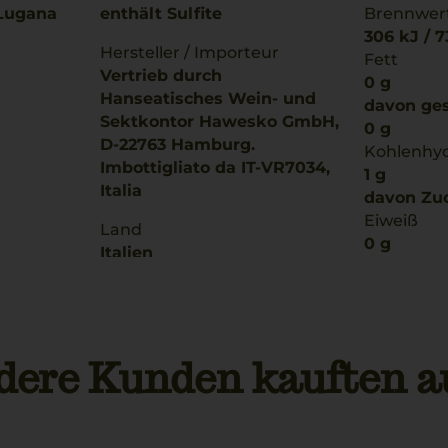
 Lugana
enthält Sulfite
Brennwer
306 kJ / 7
Hersteller / Importeur
Fett
Vertrieb durch
0 g
Hanseatisches Wein- und
davon ges
Sektkontor Hawesko GmbH,
0 g
D-22763 Hamburg.
Kohlenhy
Imbottigliato da IT-VR7034,
1 g
Italia
davon Zuc
Eiweiß
Land
0 g
Italien
Salz
0 g
Füllmenge
0,75 L
dere Kunden kauften a