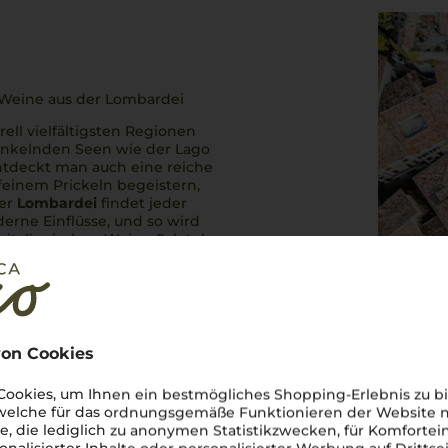
r Weine aus der Lombardei
rell vielfältigsten Regionen
 funkelnden Seen wie der Lago
ntdeckt man auch eine reiche
 feinem Prickeln begeistern,
der
Lombardei
findet jeder
derne Einflüsse, und so wird
s italienischen Weins.
Salute!
on Cookies
ookies, um Ihnen ein bestmögliches Shopping-Erlebnis zu bi
 welche für das ordnungsgemäße Funktionieren der Website
he, die lediglich zu anonymen Statistikzwecken, für Komfortei