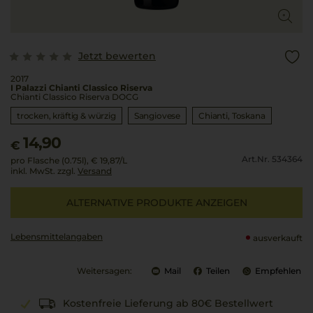
Jetzt bewerten
2017
I Palazzi Chianti Classico Riserva
Chianti Classico Riserva DOCG
trocken, kräftig & würzig
Sangiovese
Chianti
Toskana
14,90
€
Art.Nr. 534364
pro Flasche (0.75l),
€ 19,87
/L
inkl. MwSt. zzgl.
Versand
ALTERNATIVE PRODUKTE ANZEIGEN
Lebensmittel­angaben
ausverkauft
Weitersagen:
Mail
Teilen
Empfehlen
Kostenfreie Lieferung ab 80€ Bestellwert