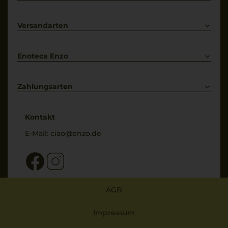
Prosecco
Lieferkonditionen
Primitivo
Kontakt
Versandarten
Bestellung widerrufen
Enoteca Enzo
Über uns
Bewertungs-Richtlinien
Zahlungsarten
* Preisangaben inkl. gesetzl. MwSt. und zzgl. Service- & Versandkosten
Kontakt
E-Mail:
ciao@enzo.de
AGB
Impressum