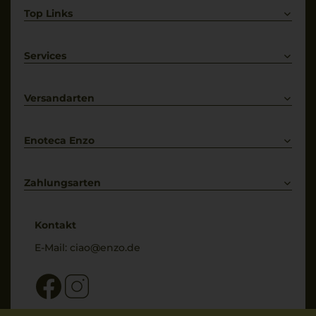
Top Links
Rotwein
Weißwein
Services
Prosecco
Lieferkonditionen
Primitivo
Kontakt
Versandarten
Bestellung widerrufen
Enoteca Enzo
Über uns
Bewertungs-Richtlinien
Zahlungsarten
* Preisangaben inkl. gesetzl. MwSt. und zzgl. Service- & Versandkosten
Kontakt
E-Mail:
ciao@enzo.de