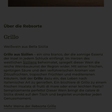
Über die Rebsorte
Grillo
Weißwein aus Bella Sicilia
Grillo aus Sizilien
– ein
vino bianco
, der die sonnige Essenz
der Insel in jedem Schluck einfängt. Im Herzen des
westlichen
Siziliens
beheimatet, spiegelt dieser Wein die
reiche Weinbaukunst der Region wider. Mit seiner frischen,
spritzigen Säure und den verführerischen Aromen von
Zitrusfrüchten, tropischen Früchten und mediterranen
Kräutern, lädt der
Grillo
dazu ein, das Leben nach
italienischer Art zu genießen. Ein
bicchiere di Grillo
zu einem
frischen
insalata di frutti di mare
oder einer leichten P
asta
?
Semplicemente perfetto!
Dieser Wein bringt die
calore di
Sicilia
direkt auf den Tisch und begleitet wunderbar jeden
Genussmoment.
Mehr Weine der Rebsorte Grillo