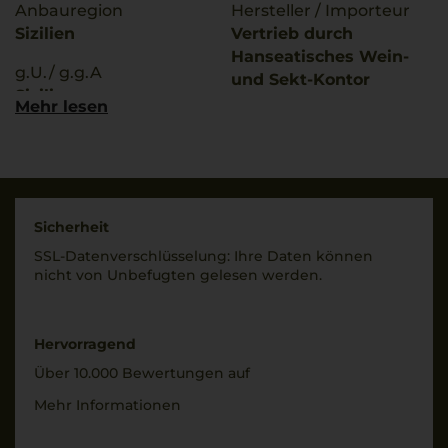
Anbauregion
Hersteller / Importeur
Sizilien
Vertrieb durch
Hanseatisches Wein-
g.U./ g.g.A
und Sekt-Kontor
Sicilia
Hawesko GmbH, D-
Mehr lesen
22763 Hamburg;
Qualitätsstufe
Imbottigliato da ICQRF
Denominazione Di
TP7335 IT Salemi, Italy
Origine Controllata
Land
Rebsorten
Sicherheit
Italien
100% Grillo
SSL-Daten­verschlüs­selung: Ihre Daten können
Füllmenge
nicht von Unbe­fugten gelesen werden.
Trinktemperatur
0,75 L
10 °C
Geschmack
Alkoholgehalt
Hervorragend
trocken
12,5 % Vol.
Über 10.000 Bewertungen auf
Restsüße
Mehr Informationen
5,8 g/L