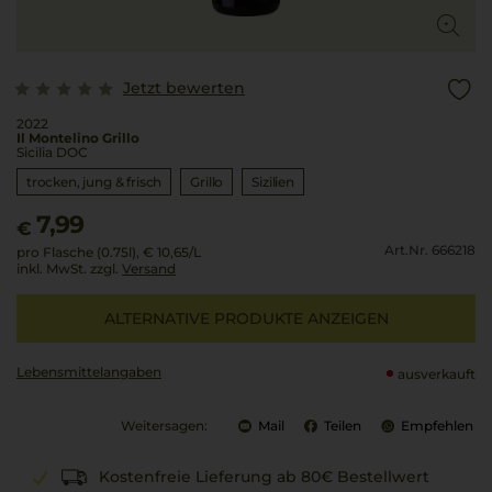
Jetzt bewerten
2022
Il Montelino Grillo
Sicilia DOC
trocken, jung & frisch
Grillo
Sizilien
7,99
€
Art.Nr. 666218
pro Flasche (0.75l),
€ 10,65
/L
inkl. MwSt. zzgl.
Versand
ALTERNATIVE PRODUKTE ANZEIGEN
Lebensmittel­angaben
ausverkauft
Weitersagen:
Mail
Teilen
Empfehlen
Kostenfreie Lieferung ab 80€ Bestellwert