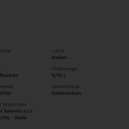
ntial
Land
Italien
s
Füllmenge
fkorken
0,75 L
inweis
Geschmack
lfite
halbtrocken
 / Importeur
 Salento s.r.l. -
TA) - Italia