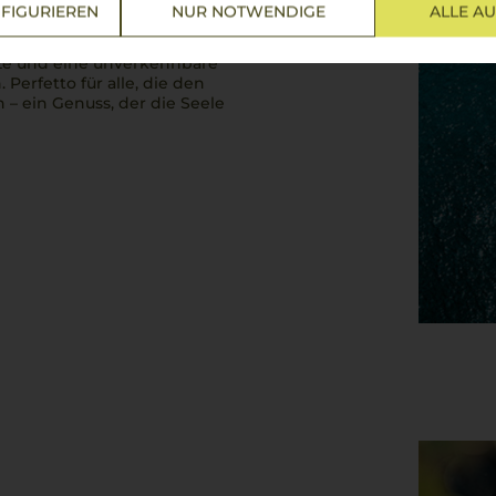
en wie
Primitivo
und
FIGURIEREN
NUR NOTWENDIGE
ALLE A
 Mit seiner kräftigen Struktur
 warmen Sommernächten und
rze und eine unverkennbare
n.
Perfetto
für alle, die den
 ein Genuss, der die Seele