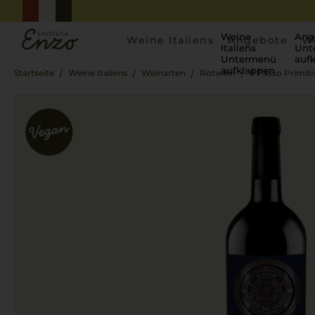
Weine
Ang
Weine Italiens
Angebote
W
Italiens
Unt
Untermenü
auf
aufklappen
Startseite
Weine Italiens
Weinarten
Rotwein
Il Passo Primit