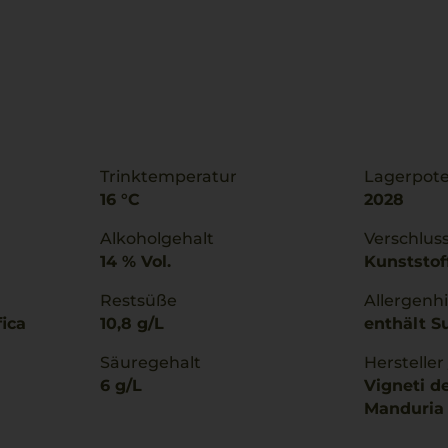
Trinktemperatur
Lagerpote
16 °C
2028
Alkoholgehalt
Verschlus
14 % Vol.
Kunststof
Restsüße
Allergenh
fica
10,8 g/L
enthält Su
Säuregehalt
Hersteller
6 g/L
Vigneti del
Manduria (