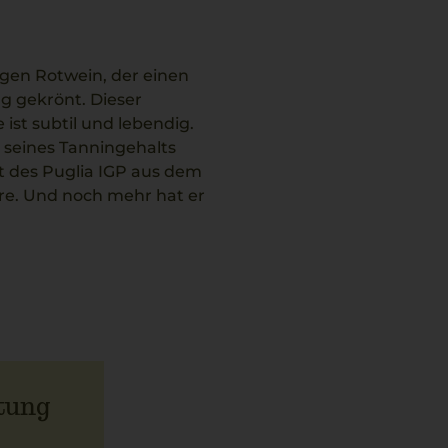
gen Rotwein, der einen
lg gekrönt. Dieser
ist subtil und lebendig.
k seines Tanningehalts
et des Puglia IGP aus dem
re. Und noch mehr hat er
anille und Schokolade ins
rpurrot. Seine perfekte
 al Burro, Gnocchi mit Spinat
tung