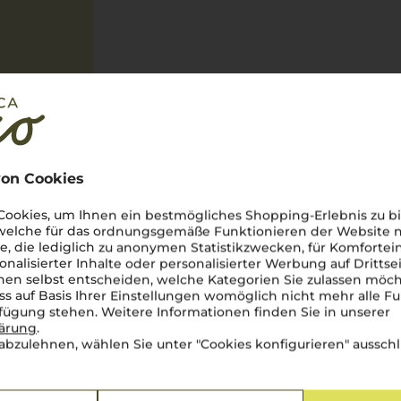
on Cookies
ookies, um Ihnen ein bestmögliches Shopping-Erlebnis zu bi
 welche für das ordnungsgemäße Funktionieren der Website
he, die lediglich zu anonymen Statistikzwecken, für Komfortei
onalisierter Inhalte oder personalisierter Werbung auf Drittse
en selbst entscheiden, welche Kategorien Sie zulassen möch
ss auf Basis Ihrer Einstellungen womöglich nicht mehr alle Fu
ischer Note
rfügung stehen. Weitere Informationen finden Sie in unserer
lärung
.
en Italiens, wo die
abzulehnen, wählen Sie unter "Cookies konfigurieren" ausschl
e alten Olivenbäume. Hier, wo
len Ausdruck findet, entstehen
Von Salento bis Castel del