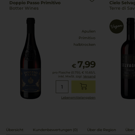
Doppio Passo Primitivo
Cielo Selva
Botter Wines
Terre di Sav
Apulien
Primitivo
halbtrocken
7,99
€
pro Flasche (0.75l),
€ 10,65
/L
inkl. MwSt. zzgl.
Versand
Lebensmittel­angaben
Übersicht
Kundenbewertungen (0)
Über die Region
Über 