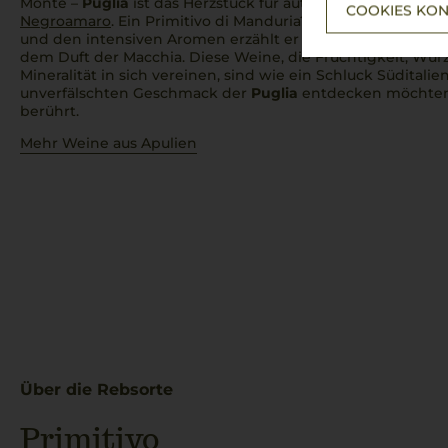
Monte –
Puglia
ist das Herzstück für autochthone Rebsort
COOKIES KON
Negroamaro
. Ein Primitivo di Manduria? Einfach
bellisimo
!
und den intensiven Aromen erzählt er Geschichten von
dem Duft der Macchia. Diese Weine, die Fruchtigkeit, Wü
Mineralität in sich vereinen, sind wie ein Schluck Süditalie
unverfälschten Geschmack der
Puglia
entdecken möchten –
berührt.
Mehr Weine aus Apulien
Über die Rebsorte
Primitivo