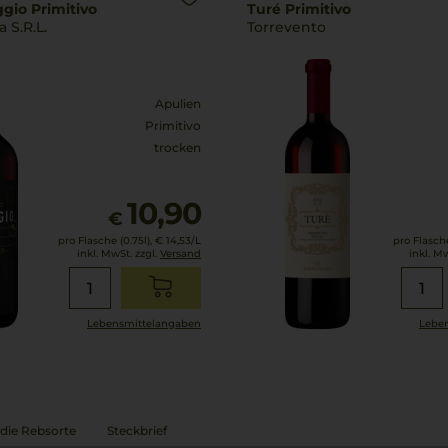
ggio Primitivo
Turé Primitivo
a S.R.L.
Torrevento
Apulien
Primitivo
trocken
10,90
€
pro Flasche (0.75l),
€ 14,53
/L
pro Flasche
inkl. MwSt. zzgl.
Versand
inkl. M
Lebensmittel­angaben
Leben
die Rebsorte
Steckbrief