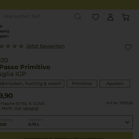
st
r
menü
ppen
Jetzt bewerten
020
 Passo Primitivo
glia IGP
albtrocken, fruchtig & weich
Primitivo
Apulien
9,90
Art.Nr. 792526
 Flasche (0.75l),
€ 13,20
/L
l. MwSt. zzgl.
Versand
ahrgang
Volumen
020
0,75 L