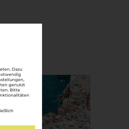
eten. Dazu
 notwendig
nstellungen,
iten genutzt
ten. Bitte
nktionalitäten
ießlich