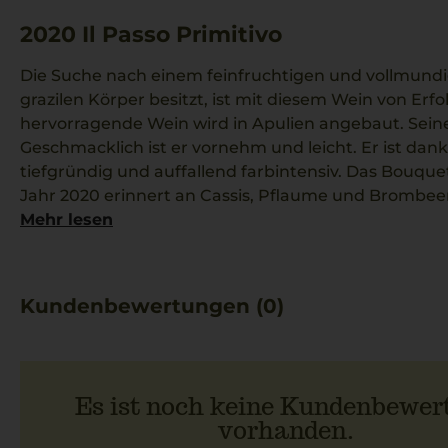
2020
Il Passo Primitivo
Die Suche nach einem feinfruchtigen und vollmundi
grazilen Körper besitzt, ist mit diesem Wein von Erfo
hervorragende Wein wird in Apulien angebaut. Seine 
Geschmacklich ist er vornehm und leicht. Er ist dan
tiefgründig und auffallend farbintensiv. Das Bouqu
Jahr 2020 erinnert an Cassis, Pflaume und Brombee
zu bieten: So integrieren sich Aromen wie Muskat, V
Mehr lesen
Gesamtbild. Farblich strahlt der Wein in dunklem Pu
Trinktemperatur liegt bei 16 °C. Er passt zu Tortellini
oder Risi e Bisi.
Kundenbewertungen (0)
Es ist noch keine Kundenbewer
vorhanden.