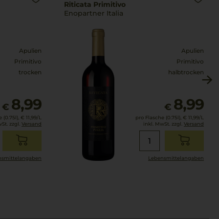
Riticata Primitivo
Enopartner Italia
Apulien
Apulien
Primitivo
Primitivo
trocken
halbtrocken
8,99
8,99
€
€
 (0.75l),
€ 11,99
/L
pro Flasche (0.75l),
€ 11,99
/L
wSt. zzgl.
Versand
inkl. MwSt. zzgl.
Versand
smittel­angaben
Lebensmittel­angaben