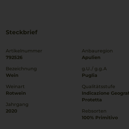
Steckbrief
Artikelnummer
Anbauregion
792526
Apulien
Bezeichnung
g.U./ g.g.A
Wein
Puglia
Weinart
Qualitätsstufe
Rotwein
Indicazione Geogra
Protetta
Jahrgang
2020
Rebsorten
100% Primitivo