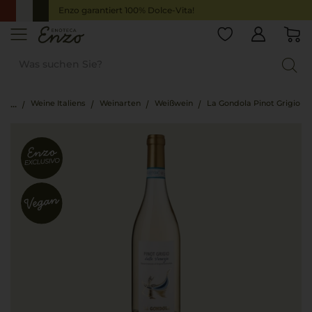
Enzo garantiert 100% Dolce-Vita!
Weine Italiens
Weinarten
Weißwein
La Gondola Pinot Grigio