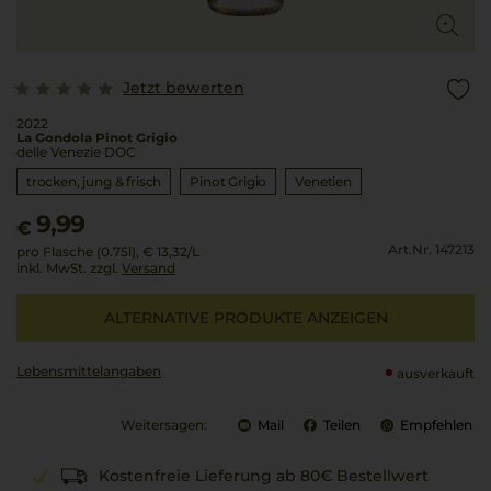
Jetzt bewerten
2022
La Gondola Pinot Grigio
delle Venezie DOC
trocken, jung & frisch
Pinot Grigio
Venetien
9,99
€
Art.Nr. 147213
pro Flasche (0.75l),
€ 13,32
/L
inkl. MwSt. zzgl.
Versand
ALTERNATIVE PRODUKTE ANZEIGEN
Lebensmittel­angaben
ausverkauft
Weitersagen:
Mail
Teilen
Empfehlen
Kostenfreie Lieferung ab 80€ Bestellwert