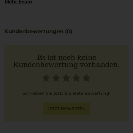
Mehr lesen
piacevole, mineralisch und mit feinem herbem
Nachklang. Der vielseitige Bianco delle Venezie
überzeugt als feiner Aperitif und schmeckt im als auch
zum Risotto ai funghi, zu Fisch und Meeresfrüchten oder
einfach zum Ausklang eines heißen Sommertages.
Kundenbewertungen (0)
Es ist noch keine
Kundenbewertung vorhanden.
Schreiben Sie jetzt die erste Bewertung!
JETZT BEWERTEN