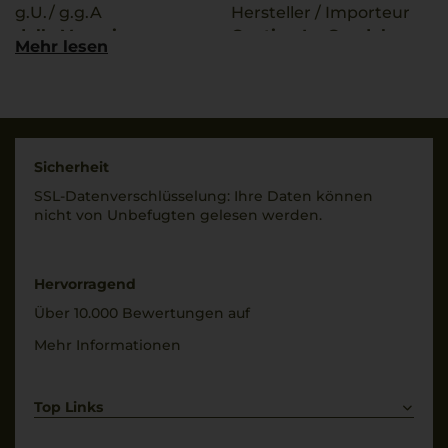
g.U./ g.g.A
Hersteller / Importeur
delle Venezie
Cantine La Gondola
Mehr lesen
S.p.A. - Ora - Italia
Qualitätsstufe
Denominazione Di
Land
Origine Controllata
Italien
Rebsorten
Füllmenge
Sicherheit
100% Pinot Grigio
0,75 L
SSL-Daten­verschlüs­selung: Ihre Daten können
nicht von Unbe­fugten gelesen werden.
Trinktemperatur
Geschmack
8 °C
trocken
Alkoholgehalt
Hervorragend
12 % Vol.
Über 10.000 Bewertungen auf
Mehr Informationen
Top Links
Rotwein