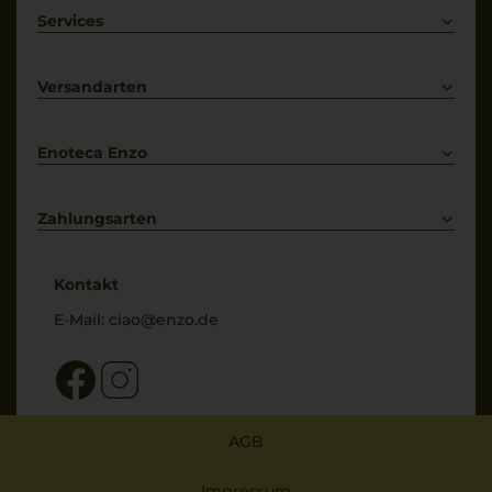
Weißwein
Services
Prosecco
Lieferkonditionen
Primitivo
Kontakt
Versandarten
Bestellung widerrufen
Enoteca Enzo
Über uns
Bewertungs-Richtlinien
Zahlungsarten
* Preisangaben inkl. gesetzl. MwSt. und zzgl. Service- & Versandkosten
Kontakt
E-Mail:
ciao@enzo.de
AGB
Impressum