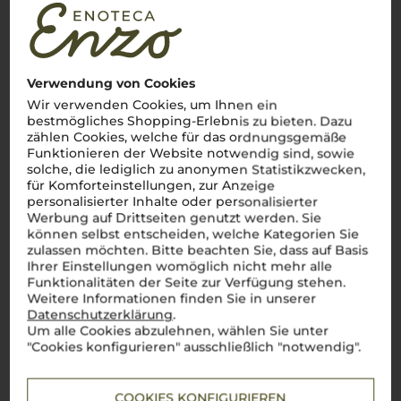
italienischer Weinkultur. Hier, wo die sanften
colline
im
Herbstnebel verschwinden, vereinen sich jahrhundertealte
Handwerkskunst und tiefes Verständnis für das
terroir
. Die
Region ist berühmt für ihre „Könige und Königinnen“ des
Weins:
Barolo
und Barbaresco, Weine, die das Herz eines
jeden Weinliebhabers höher schlagen lassen. Doch auch ein
Verwendung von Cookies
feiner
Nebbiolo
, ein geschmeidiger
Dolcetto
oder der
Wir verwenden Cookies, um Ihnen ein
spritzige Moscato d'Asti erzählen die Geschichten der steilen
bestmögliches Shopping-Erlebnis zu bieten. Dazu
Weinberge und malerischen
paesini
, die das Bild dieser
zählen Cookies, welche für das ordnungsgemäße
Region prägen.
Piemonte
ist mehr als eine Weinregion – es
Funktionieren der Website notwendig sind, sowie
ist ein Gefühl, ein Stück
Italia
, das man am besten mit einem
Glas
vino piemontese
in der Hand erlebt.
Cin cin
– auf das
solche, die lediglich zu anonymen Statistikzwecken,
pure Lebensgefühl des
Piemont
!
für Komforteinstellungen, zur Anzeige
personalisierter Inhalte oder personalisierter
Mehr Weine aus Piemont
Werbung auf Drittseiten genutzt werden. Sie
können selbst entscheiden, welche Kategorien Sie
zulassen möchten. Bitte beachten Sie, dass auf Basis
Ihrer Einstellungen womöglich nicht mehr alle
Funktionalitäten der Seite zur Verfügung stehen.
Weitere Informationen finden Sie in unserer
Datenschutzerklärung
.
Um alle Cookies abzulehnen, wählen Sie unter
"Cookies konfigurieren" ausschließlich "notwendig".
COOKIES KONFIGURIEREN