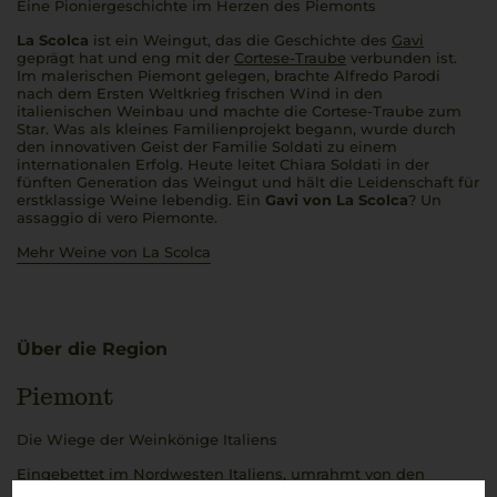
Eine Pioniergeschichte im Herzen des Piemonts
La Scolca
ist ein Weingut, das die Geschichte des
Gavi
geprägt hat und eng mit der
Cortese-Traube
verbunden ist.
Im malerischen Piemont gelegen, brachte Alfredo Parodi
nach dem Ersten Weltkrieg frischen Wind in den
italienischen Weinbau und machte die Cortese-Traube zum
Star. Was als kleines Familienprojekt begann, wurde durch
den innovativen Geist der Familie Soldati zu einem
internationalen Erfolg. Heute leitet Chiara Soldati in der
fünften Generation das Weingut und hält die Leidenschaft für
erstklassige Weine lebendig. Ein
Gavi von La Scolca
?
Un
assaggio di vero Piemonte
.
Mehr Weine von La Scolca
Über die Region
Piemont
Die Wiege der Weinkönige Italiens
Eingebettet im Nordwesten Italiens, umrahmt von den
majestätischen
Alpi
, verkörpert
Piemont
die Essenz