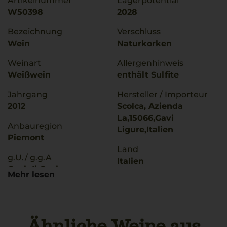
Artikelnummer
Lagerpotential
W50398
2028
Bezeichnung
Verschluss
Wein
Naturkorken
Weinart
Allergenhinweis
Weißwein
enthält Sulfite
Jahrgang
Hersteller / Importeur
2012
Scolca, Azienda
La,15066,Gavi
Anbauregion
Ligure,Italien
Piemont
Land
g.U./ g.g.A
Italien
Gavi di Gavi
Mehr lesen
Füllmenge
Rebsorten
0,75 L
Cortese
Geschmack
Ähnliche Weine aus
Trinktemperatur
trocken