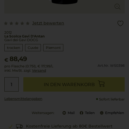
Jetzt bewerten
2012
La Scolca Gavi D'Antan
Gavi dei Gavi DOCG
trocken
Cuvée
Piemont
88,49
€
Art.Nr. W50398
pro Flasche (0.75l),
€ 117,99
/L
inkl. MwSt. zzgl.
Versand
IN DEN WARENKORB
Lebensmittel­angaben
Sofort lieferbar
Weitersagen:
Mail
Teilen
Empfehlen
Kostenfreie Lieferung ab 80€ Bestellwert