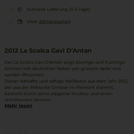
Schnelle Lieferung (3-4 Tage)
Viele
Zahlungsarten
2012
La Scolca Gavi D'Antan
Der La Scolca Gavi D'Antan zeigt blumige und fruchtige
Aromen mit deutlichen Noten von grünem Apfel und
weißen Pfirsichen.
Dieser lebhafte und saftige Weißwein aus dem Jahr 2012,
der aus der Rebsorte Cortese im Piemont stammt,
besticht durch seine elegante Struktur und einen
anhaltenden Abgang.
Mehr lesen
Die Kombination aus Frische und Tiefe verleiht ihm
besondere Präsenz.
Ein passender Begleiter zu kaltem Kalbfleisch mit
Thunfischsauce.