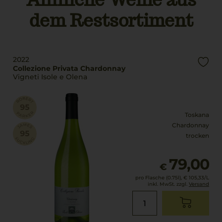
8 °C
dem Restsortiment
Alkoholgehalt
11,5 % Vol.
2022
Collezione Privata Chardonnay
Vigneti Isole e Olena
Toskana
Chardonnay
trocken
79,00
€
pro Flasche (0.75l),
€ 105,33
/L
inkl. MwSt. zzgl.
Versand