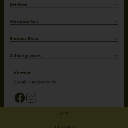
Weißwein
Services
Prosecco
Lieferkonditionen
Primitivo
Kontakt
Versandarten
Bestellung widerrufen
Enoteca Enzo
Über uns
Bewertungs-Richtlinien
Zahlungsarten
* Preisangaben inkl. gesetzl. MwSt. und zzgl. Service- & Versandkosten
Kontakt
E-Mail:
ciao@enzo.de
AGB
Impressum