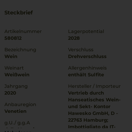
Steckbrief
Artikelnummer
Lagerpotential
580812
2028
Bezeichnung
Verschluss
Wein
Drehverschluss
Weinart
Allergenhinweis
Weißwein
enthält Sulfite
Jahrgang
Hersteller / Importeur
2020
Vertrieb durch
Hanseatisches Wein-
Anbauregion
und Sekt- Kontor
Venetien
Hawesko GmbH, D -
22763 Hamburg;
g.U./ g.g.A
Imbottigliato da IT-
delle Venezie