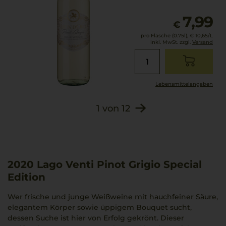
7,99
€
pro Flasche (0.75l),
€ 10,65
/L
inkl. MwSt. zzgl.
Versand
Lebensmittel­angaben
1
von
12
2020
Lago Venti Pinot Grigio Special
Edition
Wer frische und junge Weißweine mit hauchfeiner Säure,
elegantem Körper sowie üppigem Bouquet sucht,
dessen Suche ist hier von Erfolg gekrönt. Dieser