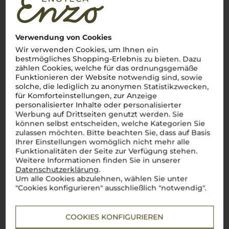
Venetien
Zwischen Dolomiten und Adria – Venezianische Weinkultur in
Verwendung von Cookies
Perfektion
Wir verwenden Cookies, um Ihnen ein
Benvenuti in
Veneto
, einer Region, die für ihre
bestmögliches Shopping-Erlebnis zu bieten. Dazu
atemberaubende Vielfalt und Weinkultur bekannt ist. Von
zählen Cookies, welche für das ordnungsgemäße
den imposanten Dolomiten bis zur sonnigen Adriaküste zeigt
Funktionieren der Website notwendig sind, sowie
Venetien, wie perfekt italienische Lebensfreude im Glas
solche, die lediglich zu anonymen Statistikzwecken,
eingefangen wird. Ein prickelnder
Prosecco
?
Perfetto
als
Aperitivo
, um das Leben zu feiern. Ein vollmundiger
Amarone
für Komforteinstellungen, zur Anzeige
della Valpolicella
? Die ideale Begleitung zu einem herzhaften
personalisierter Inhalte oder personalisierter
Brasato
oder reifen Käse. Aber auch elegante Weißweine wie
Werbung auf Drittseiten genutzt werden. Sie
der Lugana verzaubern, besonders in Kombination mit
können selbst entscheiden, welche Kategorien Sie
frischen Meeresfrüchten. Die Weine aus
Venetien
sind wie
zulassen möchten. Bitte beachten Sie, dass auf Basis
die Region selbst: facettenreich, charmant und voller
Ihrer Einstellungen womöglich nicht mehr alle
Charakter.
Cin cin
auf dieses Weinparadies!
Funktionalitäten der Seite zur Verfügung stehen.
Mehr Weine aus Venetien
Weitere Informationen finden Sie in unserer
Datenschutzerklärung
.
Um alle Cookies abzulehnen, wählen Sie unter
"Cookies konfigurieren" ausschließlich "notwendig".
COOKIES KONFIGURIEREN