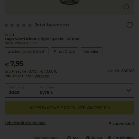
Jetzt bewerten
2020
Lago Venti Pinot Grigio Special Edition
delle Venezie DOC
trocken, jung & frisch
Pinot Grigio
Venetien
7,95
€
Art.Nr. 580812
pro Flasche (0.75l),
€ 10,60
/L
inkl. MwSt. zzgl.
Versand
Jahrgang
Volumen
2020
0,75 L
ALTERNATIVE PRODUKTE ANZEIGEN
Lebensmittel­angaben
ausverkauft
Weitersagen:
Mail
Teilen
Empfehlen