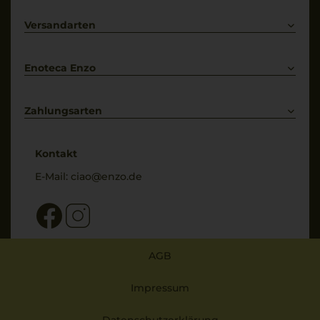
Lieferkonditionen
Primitivo
Kontakt
Versandarten
Bestellung widerrufen
Enoteca Enzo
Über uns
Bewertungs-Richtlinien
Zahlungsarten
* Preisangaben inkl. gesetzl. MwSt. und zzgl. Service- & Versandkosten
Kontakt
E-Mail:
ciao@enzo.de
AGB
Impressum