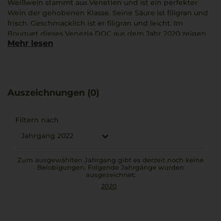
Weißwein stammt aus Venetien und ist ein perfekter
Wein der gehobenen Klasse. Seine Säure ist filigran und
frisch. Geschmacklich ist er filigran und leicht. Im
Bouquet dieses Venezia DOC aus dem Jahr 2020 zeigen
Mehr lesen
sich Ananas, Zitrusfrüchte und Rosine. Auch Aromen von
Nuss, Mandel und Butter entfalten sich. Die Farbe des
Weines ist ein mittleres Goldgelb. Seine optimale
Trinktemperatur liegt bei 8 °C. Er passt zu Provolone,
Rocchetta oder Chop Suey. Der Wein passt zu einem
Auszeichnungen (0)
gemeinsamen Abend vor dem Kamin perfekt.
Filtern nach
Jahrgang 2022
Zum ausgewählten Jahrgang gibt es derzeit noch keine
Belobigungen. Folgende Jahrgänge wurden
ausgezeichnet:
2020