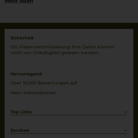
Mehr lesen
VR2649, Monteforte d
´Alpone, Italia
Rebsorten
100% Pinot Grigio
Land
Italien
Trinktemperatur
8 °C
Sicherheit
Füllmenge
SSL-Daten­verschlüs­selung: Ihre Daten können
0,75 L
Alkoholgehalt
nicht von Unbe­fugten gelesen werden.
12,5 % Vol.
Geschmack
trocken
Restsüße
5 g/L
Hervorragend
Über 10.000 Bewertungen auf
Säuregehalt
6 g/L
Mehr Informationen
Top Links
Rotwein
Weißwein
Services
Prosecco