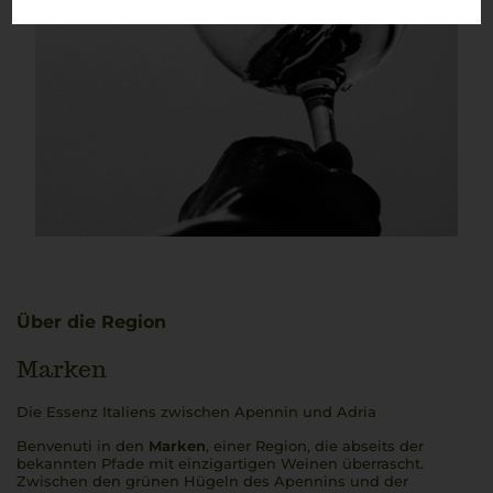
Über die Region
Marken
Die Essenz Italiens zwischen Apennin und Adria
Benvenuti
in den
Marken
, einer Region, die abseits der
bekannten Pfade mit einzigartigen Weinen überrascht.
Zwischen den grünen Hügeln des Apennins und der