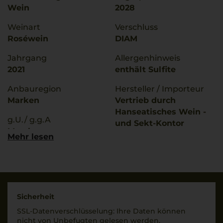
Wein
2028
Weinart
Verschluss
Roséwein
DIAM
Jahrgang
Allergenhinweis
2021
enthält Sulfite
Anbauregion
Hersteller / Importeur
Marken
Vertrieb durch
Hanseatisches Wein -
g.U./ g.g.A
und Sekt-Kontor
Marche
Hawesko GmbH, D-
Mehr lesen
22763 Hamburg;
Qualitätsstufe
Imbottigliato da: IT AN
Indicazione Geografica
8038 Castelplanio.
Tipica
Italia
Rebsorten
Sicherheit
Land
Montepulciano
SSL-Daten­verschlüs­selung: Ihre Daten können
Italien
Sangiovese
nicht von Unbe­fugten gelesen werden.