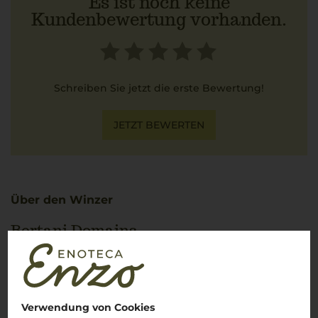
Es ist noch keine
Kundenbewertung vorhanden.
Schreiben Sie jetzt die erste Bewertung!
JETZT BEWERTEN
Über den Winzer
Bertani Domains
Meister der eleganten Amarone Weine
Bertani
und
Amarone
–
una coppia perfetta
. Seit über 150
Jahren steht dieses Weingut für Weine, die nicht nur durch
Kraft, sondern vor allem durch ihre Raffinesse und Harmonie
Verwendung von Cookies
beeindrucken. Der
Amarone von Bertani
verführt mit