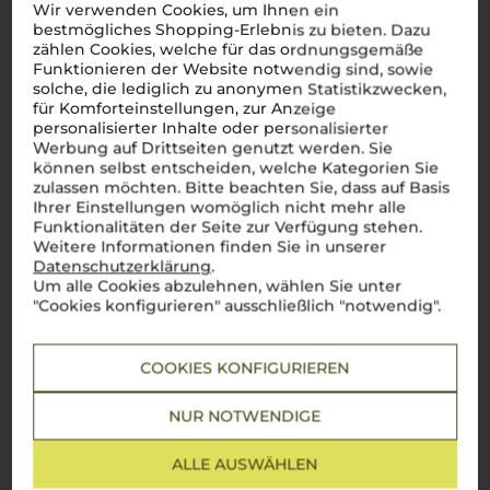
Wir verwenden Cookies, um Ihnen ein
intensiven Aromen von dunklen Kirschen und reifen
Pflaumen, begleitet von einem feinen Hauch Tabak. Am
bestmögliches Shopping-Erlebnis zu bieten. Dazu
Gaumen entfaltet er seine weiche Struktur und beeindruckt
zählen Cookies, welche für das ordnungsgemäße
mit feinen, samtigen Tanninen – einfach
un vero piacere
.
Funktionieren der Website notwendig sind, sowie
Jedes Glas spiegelt die Leidenschaft für die Weinberge wider,
solche, die lediglich zu anonymen Statistikzwecken,
die
Bertani
zu einem der gefragtesten Weingüter Italiens
für Komforteinstellungen, zur Anzeige
gemacht haben. Ein Muss für Liebhaber des italienischen
personalisierter Inhalte oder personalisierter
Weingenusses.
Salute
!
Werbung auf Drittseiten genutzt werden. Sie
können selbst entscheiden, welche Kategorien Sie
Mehr Weine von Bertani Domains
zulassen möchten. Bitte beachten Sie, dass auf Basis
Ihrer Einstellungen womöglich nicht mehr alle
Funktionalitäten der Seite zur Verfügung stehen.
Weitere Informationen finden Sie in unserer
Datenschutzerklärung
.
Um alle Cookies abzulehnen, wählen Sie unter
"Cookies konfigurieren" ausschließlich "notwendig".
COOKIES KONFIGURIEREN
NUR NOTWENDIGE
ALLE AUSWÄHLEN