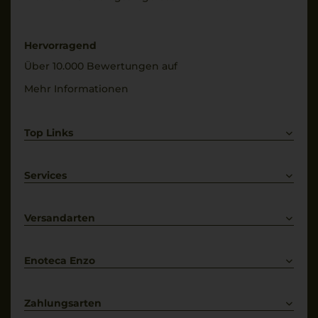
Füllmenge
Trinktemperatur
0,75 L
10 °C
Hervorragend
Geschmack
Alkoholgehalt
Über 10.000 Bewertungen auf
trocken
12 % Vol.
Mehr Informationen
Restsüße
3,5 g/L
Top Links
Rotwein
Weißwein
Services
Prosecco
Lieferkonditionen
Primitivo
Kontakt
Versandarten
Bestellung widerrufen
Enoteca Enzo
Über uns
Bewertungs-Richtlinien
Zahlungsarten