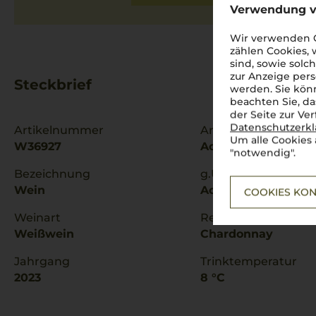
Verwendung v
Wir verwenden C
zählen Cookies,
sind, sowie solc
zur Anzeige pers
Steckbrief
werden. Sie könn
beachten Sie, da
der Seite zur Ve
Datenschutzerk
Artikelnummer
Anbauregion
Um alle Cookies 
W36927
Aosta-Tal
"notwendig".
Bezeichnung
g.U./ g.g.A
Wein
Aosta Tal
COOKIES KON
Weinart
Rebsorten
Weißwein
Chardonnay
Jahrgang
Trinktemperatur
2023
8 °C