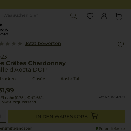
st
r
menü
ppen
Jetzt bewerten
023
es Crêtes Chardonnay
lle d'Aosta DOP
trocken
Cuvée
Aosta-Tal
31,99
Art.Nr. W36927
 Flasche (0.75l),
€ 42,65
/L
l. MwSt. zzgl.
Versand
IN DEN WARENKORB
ensmittel­angaben
Sofort lieferbar