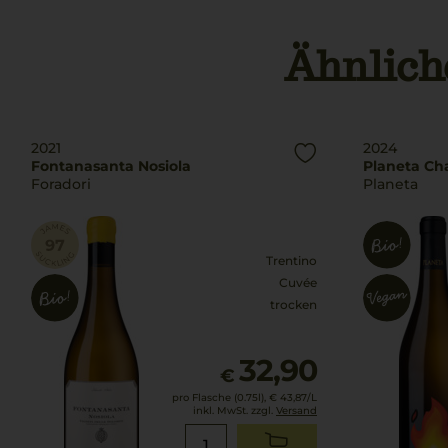
Ähnlich
2021
2024
Fontanasanta Nosiola
Planeta Ch
Foradori
Planeta
Trentino
Cuvée
trocken
32,90
€
pro Flasche (0.75l),
€ 43,87
/L
inkl. MwSt. zzgl.
Versand