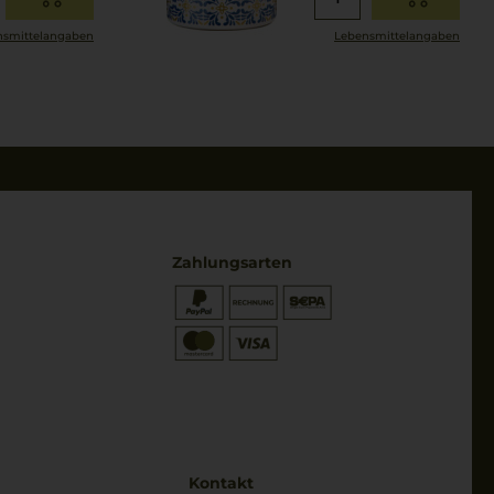
smittel­angaben
Lebensmittel­angaben
Zahlungsarten
* Preisangaben inkl. gesetzl. MwSt.
und zzgl. Service- & Versandkosten
Kontakt