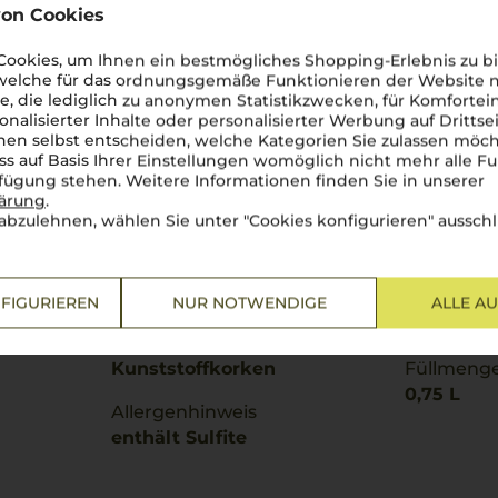
on Cookies
ookies, um Ihnen ein bestmögliches Shopping-Erlebnis zu bi
 welche für das ordnungsgemäße Funktionieren der Website
he, die lediglich zu anonymen Statistikzwecken, für Komfortei
onalisierter Inhalte oder personalisierter Werbung auf Drittse
en selbst entscheiden, welche Kategorien Sie zulassen möch
ss auf Basis Ihrer Einstellungen womöglich nicht mehr alle Fu
rfügung stehen. Weitere Informationen finden Sie in unserer
lärung
.
Alkoholgehalt
Hersteller
abzulehnen, wählen Sie unter "Cookies konfigurieren" ausschl
13,5 % Vol.
Les Crêtes
d’Aosta
Lagerpotential
2028
Land
FIGURIEREN
NUR NOTWENDIGE
ALLE A
Italien
Verschluss
Kunststoffkorken
Füllmeng
0,75 L
Allergenhinweis
enthält Sulfite