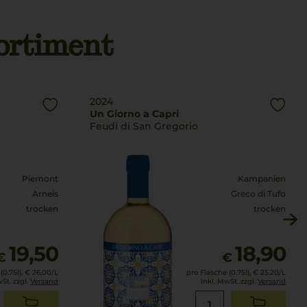
ortiment
2024
Un Giorno a Capri
Feudi di San Gregorio
Piemont
Kampanien
Arneis
Greco di Tufo
trocken
trocken
19,50
18,90
€
€
(0.75l),
€ 26,00
/L
pro Flasche (0.75l),
€ 25,20
/L
wSt. zzgl.
Versand
inkl. MwSt. zzgl.
Versand