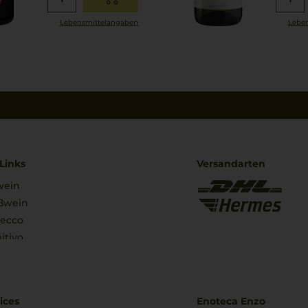
Lebensmittel­angaben
Leben
Links
Versandarten
wein
ßwein
secco
itivo
ices
Enoteca Enzo