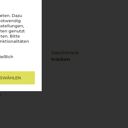
eten. Dazu
 notwendig
nstellungen,
iten genutzt
ten. Bitte
nktionalitäten
 / Importeur
Geschmack
ießlich
, IT-11010 Valle
trocken
USWÄHLEN
e