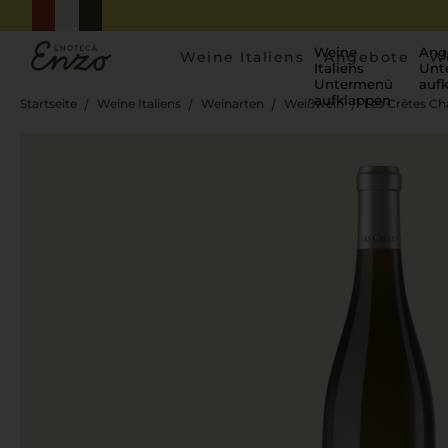
Weine
Ang
Weine Italiens
Angebote
W
Italiens
Unt
Untermenü
auf
aufklappen
Startseite
Weine Italiens
Weinarten
Weißwein
Les Crêtes C