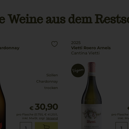
e Weine aus dem Rests
2025
ardonnay
Vietti Roero Arneis
Cantina Vietti
Sizilien
Chardonnay
trocken
30,90
€
pro Flasche (0.75l),
€ 41,20
/L
pro Flasche 
inkl. MwSt. zzgl.
Versand
inkl. M