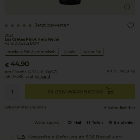
Jetzt bewerten
2021
Les Crêtes Pinot Nero Revei
Valle D'Aosta DOP
trocken, fein & aromatisch
Cuvée
Aosta-Tal
44,90
€
Art.Nr. W38148
pro Flasche (0.75l),
€ 59,87
/L
inkl. MwSt. zzgl.
Versand
IN DEN WARENKORB
Lebensmittel­angaben
Sofort lieferbar
Weitersagen:
Mail
Teilen
Empfehlen
Kostenfreie Lieferung ab 80€ Bestellwert