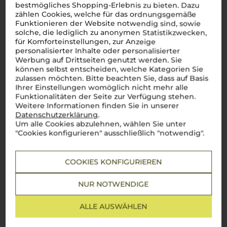
Schreiben Sie jetzt die erste Bewertung!
bestmögliches Shopping-Erlebnis zu bieten. Dazu
zählen Cookies, welche für das ordnungsgemäße
Funktionieren der Website notwendig sind, sowie
JETZT BEWERTEN
solche, die lediglich zu anonymen Statistikzwecken,
für Komforteinstellungen, zur Anzeige
personalisierter Inhalte oder personalisierter
Werbung auf Drittseiten genutzt werden. Sie
können selbst entscheiden, welche Kategorien Sie
zulassen möchten. Bitte beachten Sie, dass auf Basis
Ihrer Einstellungen womöglich nicht mehr alle
Steckbrief
Funktionalitäten der Seite zur Verfügung stehen.
Weitere Informationen finden Sie in unserer
Datenschutzerklärung
.
Artikelnummer
Alkoholgehalt
Um alle Cookies abzulehnen, wählen Sie unter
W38148
14 % Vol.
"Cookies konfigurieren" ausschließlich "notwendig".
Bezeichnung
Lagerpotential
COOKIES KONFIGURIEREN
Wein
2028
Weinart
Verschluss
NUR NOTWENDIGE
Rotwein
Naturkorken
ALLE AUSWÄHLEN
Jahrgang
Allergenhinweis