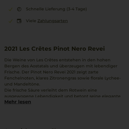
Schnelle Lieferung (3-4 Tage)
Viele
Zahlungsarten
2021
Les Crêtes Pinot Nero Revei
Die Weine von Les Crêtes entstehen in den hohen
Bergen des Aostatals und überzeugen mit lebendiger
Frische. Der Pinot Nero Revei 2021 zeigt zarte
Fenchelnoten, klares Zitronengras sowie florale Lychee-
und Mandeltöne.
Die frische Säure verleiht dem Rotwein eine
ausgewogene Lebendigkeit und betont seine elegante
Mehr lesen
Ausdruckskraft. Das einzigartige Terroir und
Nachhaltigkeit prägen den Charakter dieser Weine.
Passend dazu ist beispielsweise ein klassisches Risotto
alla Milanese, dessen Safranaroma die feinen Nuancen
des Weins harmonisch ergänzt.