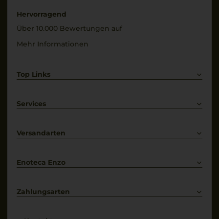
Hervorragend
Über 10.000 Bewertungen auf
Mehr Informationen
Top Links
Rotwein
Weißwein
Services
Prosecco
Lieferkonditionen
Primitivo
Kontakt
Versandarten
Bestellung widerrufen
Enoteca Enzo
Über uns
Bewertungs-Richtlinien
Zahlungsarten
* Preisangaben inkl. gesetzl. MwSt. und zzgl. Service- & Versandkosten