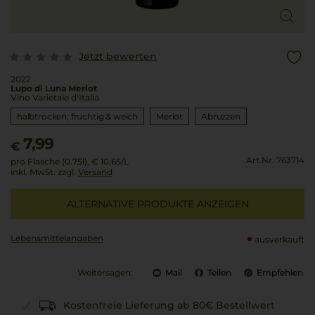
Jetzt bewerten
2022
Lupo di Luna Merlot
Vino Varietale d'Italia
halbtrocken, fruchtig & weich
Merlot
Abruzzen
7,99
€
Art.Nr. 763714
pro Flasche (0.75l),
€ 10,65
/L
inkl. MwSt. zzgl.
Versand
ALTERNATIVE PRODUKTE ANZEIGEN
Lebensmittel­angaben
ausverkauft
Weitersagen:
Mail
Teilen
Empfehlen
Kostenfreie Lieferung ab 80€ Bestellwert