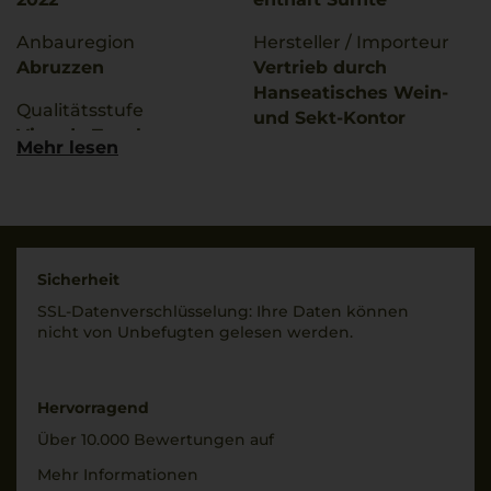
Anbauregion
Hersteller / Importeur
Abruzzen
Vertrieb durch
Hanseatisches Wein-
Qualitätsstufe
und Sekt-Kontor
Vino da Tavolo
Hawesko GmbH, D-
Mehr lesen
22763; Imbottigliato da
Rebsorten
Cantina Sociale di Tollo
100% Merlot
S.C.A., 66010 Tollo, Italia
Trinktemperatur
Land
15 °C
Sicherheit
Italien
SSL-Daten­verschlüs­selung: Ihre Daten können
Alkoholgehalt
Füllmenge
nicht von Unbe­fugten gelesen werden.
13,5 % Vol.
0,75 L
Restsüße
Geschmack
10 g/L
Hervorragend
halbtrocken
Über 10.000 Bewertungen auf
Mehr Informationen