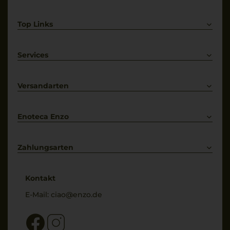
Top Links
Rotwein
Weißwein
Services
Prosecco
Lieferkonditionen
Primitivo
Kontakt
Versandarten
Bestellung widerrufen
Enoteca Enzo
Über uns
Bewertungs-Richtlinien
Zahlungsarten
* Preisangaben inkl. gesetzl. MwSt. und zzgl. Service- & Versandkosten
Kontakt
E-Mail:
ciao@enzo.de