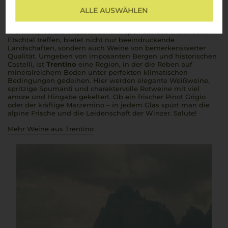
ALLE AUSWÄHLEN
Die alpine Weinregion Italiens mit nordischem Charme
Trentino
, wo die majestätischen Alpen auf das malerische
Etschtal treffen, bietet nicht nur beeindruckende
Landschaften, sondern auch Weine von bemerkenswerter
Qualität. Umgeben von imposanten Bergen und historischen
Castelli
, ist
Trentino
eine Region, in der die Reben auf
mineralreichem Boden unter perfekten klimatischen
Bedingungen gedeihen. Hier werden elegante Weißweine,
spritzige
Spumanti
und charaktervolle Rotweine mit viel
amore
und Hingabe gekeltert. Ob ein frischer
Pinot Grigio
oder der kräftige Marzemino – in jedem Glas spürt man die
alpine Frische und die Leidenschaft der Winzer.
Salute
!
Mehr Weine aus Trentino