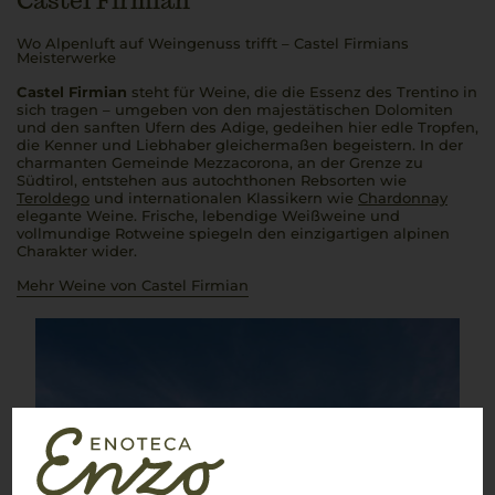
Castel Firmian
Wo Alpenluft auf Weingenuss trifft – Castel Firmians
Meisterwerke
Castel Firmian
steht für Weine, die die Essenz des Trentino in
sich tragen – umgeben von den majestätischen Dolomiten
und den sanften Ufern des Adige, gedeihen hier edle Tropfen,
die Kenner und Liebhaber gleichermaßen begeistern. In der
charmanten Gemeinde Mezzacorona, an der Grenze zu
Südtirol, entstehen aus autochthonen Rebsorten wie
Teroldego
und internationalen Klassikern wie
Chardonnay
elegante Weine. Frische, lebendige Weißweine und
vollmundige Rotweine spiegeln den einzigartigen alpinen
Charakter wider.
Mehr Weine von Castel Firmian