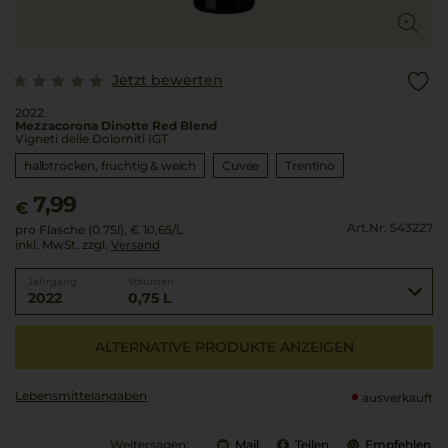
Jetzt bewerten
2022
Mezzacorona Dinotte Red Blend
Vigneti delle Dolomiti IGT
halbtrocken, fruchtig & weich
Cuvée
Trentino
7,99
€
Art.Nr. 543227
pro Flasche (0.75l),
€ 10,65
/L
inkl. MwSt. zzgl.
Versand
Jahrgang
Volumen
2022
0,75 L
ALTERNATIVE PRODUKTE ANZEIGEN
Lebensmittel­angaben
ausverkauft
Weitersagen:
Mail
Teilen
Empfehlen