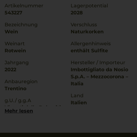
Artikelnummer
Lagerpotential
543227
2028
Bezeichnung
Verschluss
Wein
Naturkorken
Weinart
Allergenhinweis
Rotwein
enthält Sulfite
Jahrgang
Hersteller / Importeur
2022
Imbottigliato da Nosio
S.p.A. – Mezzocorona –
Anbauregion
Italia
Trentino
Land
g.U./ g.g.A
Italien
Vigneti delle Dolomiti
Mehr lesen
Füllmenge
Qualitätsstufe
0,75 L
Indicazione Geografica
Tipica
Geschmack