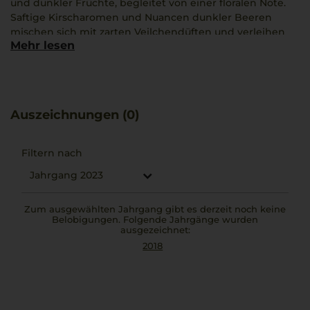
und dunkler Früchte, begleitet von einer floralen Note.
Saftige Kirscharomen und Nuancen dunkler Beeren
mischen sich mit zarten Veilchendüften und verleihen
Mehr lesen
dem Wein Tiefe und Lebendigkeit.
Ein sanftes Mundgefühl, eine feine Struktur sowie eine
samtige Textur mit moderatem Körper sorgen für eine
vielschichtige und harmonische Erfahrung. Jeder
Eindruck ruft nach mehr.
Auszeichnungen (0)
Der Erzeuger Castel Firmian zeigt mit diesem Wein das
Potenzial der Region Trentino und verbindet
aromatische Frische mit feiner Finesse.
Filtern nach
Passend dazu eignet sich ein saftiges Ossobuco, dessen
Jahrgang 2023
geschmorte Textur die feinen Fruchtanklänge elegant
unterstreicht.
Zum ausgewählten Jahrgang gibt es derzeit noch keine
Belobigungen. Folgende Jahrgänge wurden
ausgezeichnet:
2018