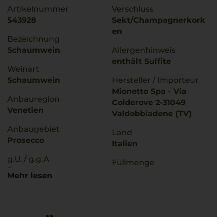
Artikelnummer
Verschluss
543928
Sekt/Champagnerkork
en
Bezeichnung
Schaumwein
Allergenhinweis
enthält Sulfite
Weinart
Schaumwein
Hersteller / Importeur
Mionetto Spa - Via
Anbauregion
Colderove 2-31049
Venetien
Valdobbiadene (TV)
Anbaugebiet
Land
Prosecco
Italien
g.U./ g.g.A
Füllmenge
Prosecco
0,75 L
Mehr lesen
Rebsorten
Geschmack
100% Glera
extra trocken