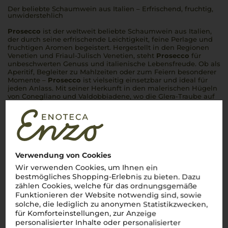
Der beliebte Schaumwein aus Italien – Erfrischend, fruchtig,
unwiderstehlich
Prosecco
ist der weltweit beliebte Schaumwein aus Italien,
der durch seine erfrischende Leichtigkeit, feine Perlage und
fruchtigen Aromen begeistert. Hergestellt in den Regionen
Venetien und Friaul-Julisch Venetien, steht
Prosecco
für
unbeschwerten Genuss und italienische Lebensfreude. Ob als
Aperitif, Begleiter zu Mahlzeiten oder zum Feiern besonderer
Momente –
Prosecco
ist vielseitig einsetzbar und ideal für
jeden Anlass. Mit seiner Herkunft in den malerischen Hügeln
von Conegliano und Valdobbiadene, wo die Glera-Traube auf
den besten Weinbergen gedeiht, verkörpert
Prosecco
die
Essenz italienischer Schaumweinkultur.
Mehr Weine aus Prosecco
Verwendung von Cookies
Wir verwenden Cookies, um Ihnen ein
bestmögliches Shopping-Erlebnis zu bieten. Dazu
zählen Cookies, welche für das ordnungsgemäße
Funktionieren der Website notwendig sind, sowie
solche, die lediglich zu anonymen Statistikzwecken,
für Komforteinstellungen, zur Anzeige
personalisierter Inhalte oder personalisierter