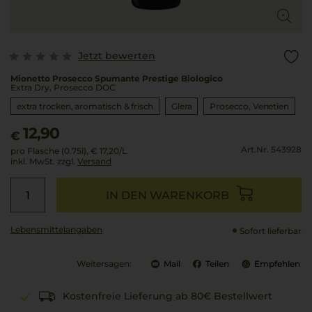
Jetzt bewerten
Mionetto Prosecco Spumante Prestige Biologico
Extra Dry, Prosecco DOC
extra trocken, aromatisch & frisch
Glera
Prosecco
Venetien
12,90
€
Art.Nr. 543928
pro Flasche (0.75l),
€ 17,20
/L
inkl. MwSt. zzgl.
Versand
IN DEN WARENKORB
Lebensmittel­angaben
Sofort lieferbar
Weitersagen:
Mail
Teilen
Empfehlen
Kostenfreie Lieferung ab 80€ Bestellwert