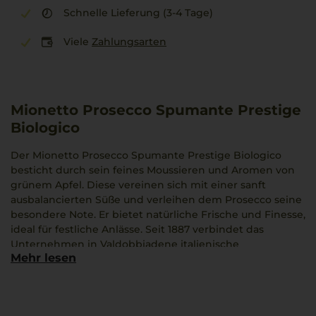
Schnelle Lieferung (3-4 Tage)
Viele
Zahlungsarten
Mionetto Prosecco Spumante Prestige
Biologico
Der Mionetto Prosecco Spumante Prestige Biologico
besticht durch sein feines Moussieren und Aromen von
grünem Apfel. Diese vereinen sich mit einer sanft
ausbalancierten Süße und verleihen dem Prosecco seine
besondere Note. Er bietet natürliche Frische und Finesse,
ideal für festliche Anlässe. Seit 1887 verbindet das
Unternehmen in Valdobbiadene italienische
Mehr lesen
Anbaukunst. Ein ausgewogener Begleiter zu einer
Caprese und repräsentativ für den Prosecco aus
Venetien.