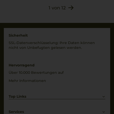
1
von
12
Sicherheit
SSL-Daten­verschlüs­selung: Ihre Daten können
nicht von Unbe­fugten gelesen werden.
Hervorragend
Über 10.000 Bewertungen auf
Mehr Informationen
Top Links
Rotwein
Weißwein
Services