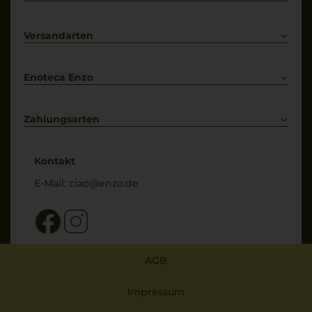
Prosecco
Lieferkonditionen
Primitivo
Kontakt
Versandarten
Bestellung widerrufen
Enoteca Enzo
Über uns
Bewertungs-Richtlinien
Zahlungsarten
* Preisangaben inkl. gesetzl. MwSt. und zzgl. Service- & Versandkosten
Kontakt
E-Mail:
ciao@enzo.de
AGB
Impressum