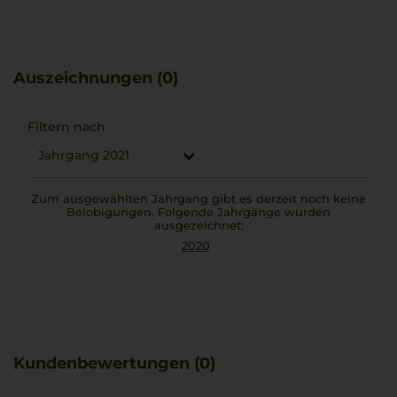
für Tiefe und Balance, ohne schwer zu wirken. Rossetti
legt Wert auf eine sorgfältige Ernte und Reifung, um die
Besonderheiten der Region optimal hervorzubringen.
Passend zum Wein eignet sich eine klassische Lasagne al
Auszeichnungen (0)
forno, die sich mit den kräftigen Geschmacksnoten gut
ergänzt.
Filtern nach
Jahrgang 2021
Zum ausgewählten Jahrgang gibt es derzeit noch keine
Belobigungen. Folgende Jahrgänge wurden
ausgezeichnet:
2020
Kundenbewertungen (0)