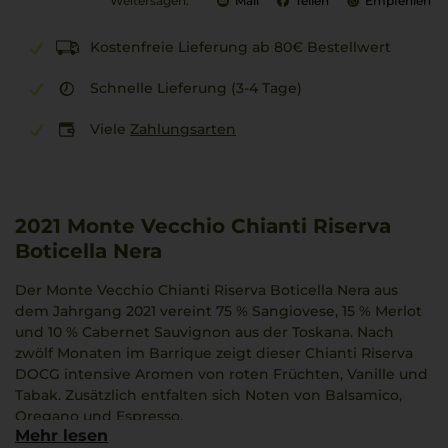
Weitersagen:
Mail
Teilen
Empfehlen
Kostenfreie Lieferung ab 80€ Bestellwert
Schnelle Lieferung (3-4 Tage)
Viele
Zahlungsarten
2021
Monte Vecchio Chianti Riserva
Boticella Nera
Der Monte Vecchio Chianti Riserva Boticella Nera aus
dem Jahrgang 2021 vereint 75 % Sangiovese, 15 % Merlot
und 10 % Cabernet Sauvignon aus der Toskana. Nach
zwölf Monaten im Barrique zeigt dieser Chianti Riserva
DOCG intensive Aromen von roten Früchten, Vanille und
Tabak. Zusätzlich entfalten sich Noten von Balsamico,
Oregano und Espresso.
Mehr lesen
Das harmonische Zusammenspiel der Rebsorten sorgt