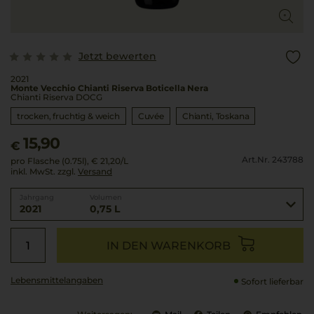
Jetzt bewerten
2021
Monte Vecchio Chianti Riserva Boticella Nera
Chianti Riserva DOCG
trocken, fruchtig & weich
Cuvée
Chianti
Toskana
15,90
€
Art.Nr. 243788
pro Flasche (0.75l),
€ 21,20
/L
inkl. MwSt. zzgl.
Versand
Jahrgang
Volumen
2021
0,75 L
IN DEN WARENKORB
Lebensmittel­angaben
Sofort lieferbar