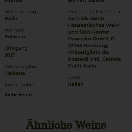
243788
enthält Sulfite
Bezeichnung
Hersteller / Importeur
Wein
Vertrieb durch
Hanseatisches Wein-
Weinart
und Sekt-Kontor
Rotwein
Hawesko GmbH, D-
22763 Hamburg,
Jahrgang
Imbottigliato da:
2021
Rossetti Vini, Cerreto
Guidi, Italia
Anbauregion
Toskana
Land
Italien
Anbaugebiet
Chianti
Mehr lesen
Füllmenge
0,75 L
g.U./ g.g.A
Chianti
Geschmack
trocken
Ähnliche Weine
Rebsorten
75% Sangiovese