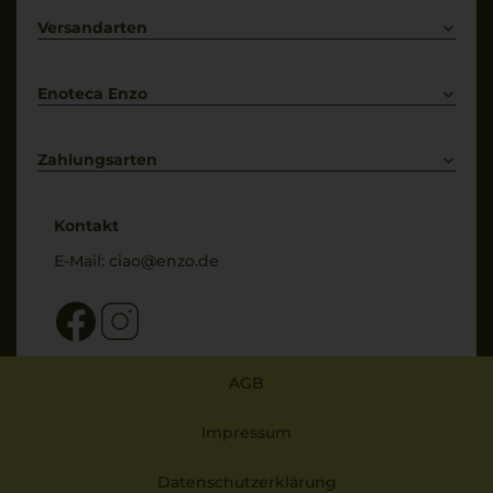
Primitivo
Kontakt
Versandarten
Bestellung widerrufen
Enoteca Enzo
Über uns
Bewertungs-Richtlinien
Zahlungsarten
* Preisangaben inkl. gesetzl. MwSt. und zzgl. Service- & Versandkosten
Kontakt
E-Mail:
ciao@enzo.de
AGB
Impressum
Datenschutzerklärung