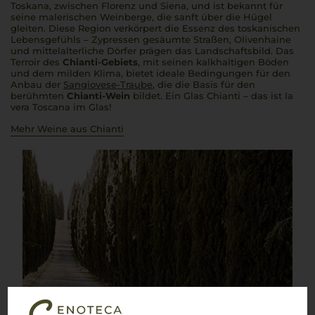
Toskana, zwischen Florenz und Siena, und ist bekannt für
seine malerischen Weinberge, die sanft über die Hügel
gleiten. Diese Region verkörpert die Essenz des toskanischen
Lebensgefühls – Zypressen gesäumte Straßen, Olivenhaine
und mittelalterliche Dörfer prägen das Landschaftsbild. Das
Terroir des
Chianti-Gebiets
, mit seinen kalkhaltigen Böden
und dem milden Klima, bietet ideale Bedingungen für den
Anbau der
Sangiovese-Traube
, die die Basis für den
berühmten
Chianti-Wein
bildet. Ein Glas Chianti – das ist la
vera Toscana im Glas!
Mehr Weine aus Chianti