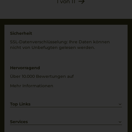
1
von
11
Sicherheit
SSL-Daten­verschlüs­selung: Ihre Daten können
nicht von Unbe­fugten gelesen werden.
Hervorragend
Über 10.000 Bewertungen auf
Mehr Informationen
Top Links
Rotwein
Weißwein
Services
Prosecco
Lieferkonditionen