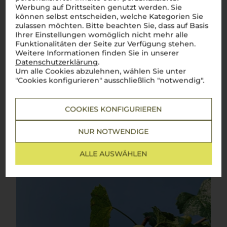
Werbung auf Drittseiten genutzt werden. Sie
Die facettenreiche Rebsorte im Herzen Italiens
können selbst entscheiden, welche Kategorien Sie
zulassen möchten. Bitte beachten Sie, dass auf Basis
Chardonnay
, die elegante Rebsorte, hat in Italien ihre
Ihrer Einstellungen womöglich nicht mehr alle
seconda casa
gefunden. Von den sanften
colline
im
Piemont
Funktionalitäten der Seite zur Verfügung stehen.
bis zu den sonnenverwöhnten Weinbergen
Siziliens
entfaltet
Weitere Informationen finden Sie in unserer
der
Chardonnay
in Italien sein volles Potenzial. Hier trifft
Frische auf Fülle, eine perfekte Harmonie, die das Beste der
Datenschutzerklärung
.
italienischen Weintradition widerspiegelt. Mit Aromen von
Um alle Cookies abzulehnen, wählen Sie unter
spritzigen Zitrusfrüchten bis hin zu feinen Noten von Vanille
"Cookies konfigurieren" ausschließlich "notwendig".
und Butter ist dieser
vino bianco
ein raffinierter Begleiter für
eine Vielzahl an Speisen – sei es eine leichte Antipasti oder
ein kräftiges Risotto.
Perfetto in ogni momento!
COOKIES KONFIGURIEREN
Mehr Weine der Rebsorte Chardonnay
NUR NOTWENDIGE
ALLE AUSWÄHLEN