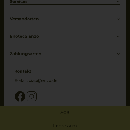
Weißwein
Services
Prosecco
Lieferkonditionen
Primitivo
Kontakt
Versandarten
Bestellung widerrufen
Enoteca Enzo
Über uns
Bewertungs-Richtlinien
Zahlungsarten
* Preisangaben inkl. gesetzl. MwSt. und zzgl. Service- & Versandkosten
Kontakt
E-Mail:
ciao@enzo.de
AGB
Impressum