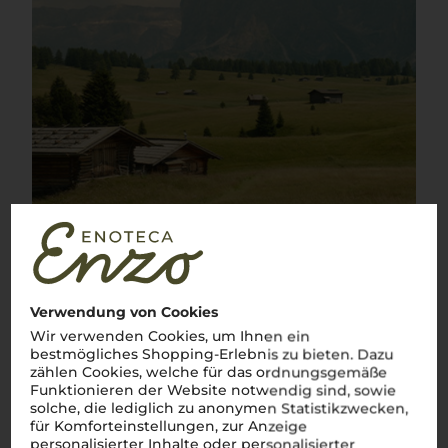
Verwendung von Cookies
Wir verwenden Cookies, um Ihnen ein
bestmögliches Shopping-Erlebnis zu bieten. Dazu
zählen Cookies, welche für das ordnungsgemäße
Funktionieren der Website notwendig sind, sowie
Über die Rebsorte
solche, die lediglich zu anonymen Statistikzwecken,
für Komforteinstellungen, zur Anzeige
Chardonnay
personalisierter Inhalte oder personalisierter