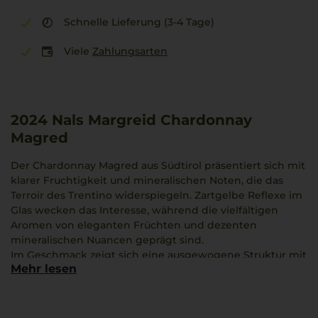
Schnelle Lieferung (3-4 Tage)
Viele
Zahlungsarten
2024
Nals Margreid Chardonnay
Magred
Der Chardonnay Magred aus Südtirol präsentiert sich mit
klarer Fruchtigkeit und mineralischen Noten, die das
Terroir des Trentino widerspiegeln. Zartgelbe Reflexe im
Glas wecken das Interesse, während die vielfältigen
Aromen von eleganten Früchten und dezenten
mineralischen Nuancen geprägt sind.
Im Geschmack zeigt sich eine ausgewogene Struktur mit
Mehr lesen
anregender Frische. Die Kombination aus Edelstahltank
und Großholzfass verleiht dem Wein Lebendigkeit und
Tiefe, wodurch ein Potenzial für eine längere Reife
entsteht.