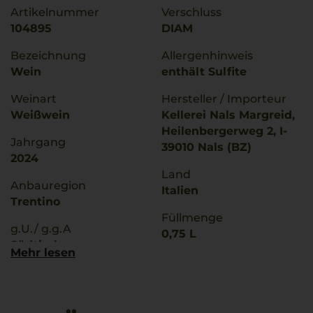
Artikelnummer
Verschluss
104895
DIAM
Bezeichnung
Allergenhinweis
Wein
enthält Sulfite
Weinart
Hersteller / Importeur
Weißwein
Kellerei Nals Margreid,
Heilenbergerweg 2, I-
Jahrgang
39010 Nals (BZ)
2024
Land
Anbauregion
Italien
Trentino
Füllmenge
g.U./ g.g.A
0,75 L
Südtirol
Mehr lesen
Geschmack
Qualitätsstufe
trocken
Denominazione Di
Origine Controllata
Ø Nährwerte pro 100g