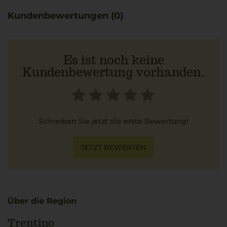
Dieser Wein von Nals Margreid vereint das Wissen über
Kundenbewertungen (0)
die Besonderheiten der Böden Südtirols mit einer
gepflegten Kellerlagerung. Besonders empfohlen wird
die Kombination mit cremigen Tagliolini al Tartufo, die
die mineralischen Eigenschaften ideal ergänzen.
Es ist noch keine
Kundenbewertung vorhanden.
Schreiben Sie jetzt die erste Bewertung!
JETZT BEWERTEN
Über die Region
Trentino