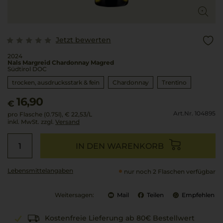
Jetzt bewerten
2024
Nals Margreid Chardonnay Magred
Südtirol DOC
trocken, ausdrucksstark & fein
Chardonnay
Trentino
16,90
€
Art.Nr. 104895
pro Flasche (0.75l),
€ 22,53
/L
inkl. MwSt. zzgl.
Versand
IN DEN WARENKORB
Lebensmittel­angaben
nur noch 2 Flaschen verfügbar
Weitersagen:
Mail
Teilen
Empfehlen
Kostenfreie Lieferung ab 80€ Bestellwert