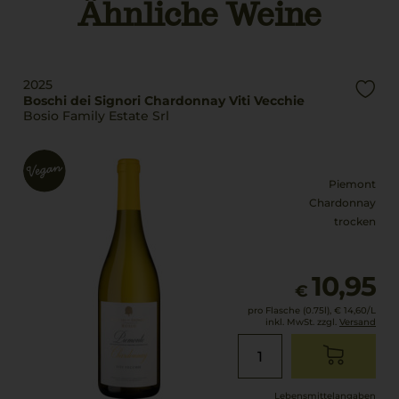
Ähnliche Weine
Brennwert
Rebsorten
333 kJ / 79 kcal
100% Chardonnay
Fett
0 g
Trinktemperatur
2025
davon gesättigte
10 °C
Boschi dei Signori Chardonnay Viti Vecchie
Fettsäuren: 0 g
Bosio Family Estate Srl
Kohlenhydrate
Alkoholgehalt
1,2 g
13 % Vol.
davon Zucker: 0,1 g
Piemont
Restsüße
Eiweiß
Chardonnay
1,5 g/L
0 g
trocken
Salz
Säuregehalt
0 g
5,9 g/L
10,95
€
Lagerpotential
pro Flasche (0.75l),
€ 14,60
/L
2029
inkl. MwSt. zzgl.
Versand
Lebensmittel­angaben