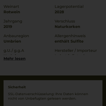
Weinart
Lagerpotential
Rotwein
2028
Jahrgang
Verschluss
2019
Naturkorken
Anbauregion
Allergenhinweis
Umbrien
enthält Sulfite
g.U./ g.g.A
Hersteller / Importeur
Umbria
Imbottigliato da:
Mehr lesen
Tenute Paolo e
Qualitätsstufe
Antoinella Presciutti,
Indicazione Geografica
Soc. Agr. a R.L., roma,
Protetta
Italia
Rebsorten
Land
Sicherheit
50% Merlot
Italien
SSL-Daten­verschlüs­selung: Ihre Daten können
50% Sagrantino
nicht von Unbe­fugten gelesen werden.
Füllmenge
Trinktemperatur