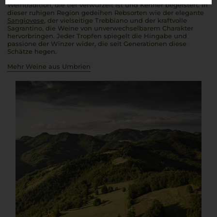
Weintradition, die tief verwurzelt ist und Kenner begeistert. In
dieser ruhigen Region gedeihen Rebsorten wie der elegante
Sangiovese
, der vielseitige Trebbiano und der kraftvolle
Sagrantino, die Weine von unverwechselbarem Charakter
hervorbringen. Jeder Tropfen spiegelt die Hingabe und
passione
der Winzer wider, die seit Generationen diese
Schätze hegen.
Mehr Weine aus Umbrien