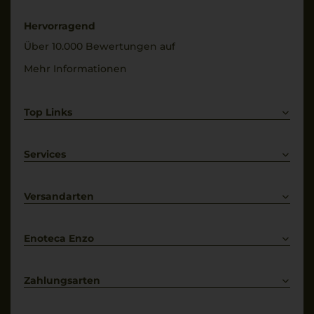
0,75 L
18 °C
Hervorragend
Geschmack
Alkoholgehalt
Über 10.000 Bewertungen auf
trocken
15,5 % Vol.
Mehr Informationen
Top Links
Rotwein
Weißwein
Services
Prosecco
Lieferkonditionen
Primitivo
Kontakt
Versandarten
Bestellung widerrufen
Enoteca Enzo
Über uns
Bewertungs-Richtlinien
Zahlungsarten