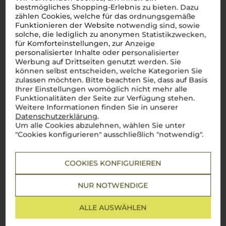
Es ist noch keine
bestmögliches Shopping-Erlebnis zu bieten. Dazu
Kundenbewertung vorhanden.
zählen Cookies, welche für das ordnungsgemäße
Funktionieren der Website notwendig sind, sowie
solche, die lediglich zu anonymen Statistikzwecken,
für Komforteinstellungen, zur Anzeige
personalisierter Inhalte oder personalisierter
Werbung auf Drittseiten genutzt werden. Sie
Schreiben Sie jetzt die erste Bewertung!
können selbst entscheiden, welche Kategorien Sie
zulassen möchten. Bitte beachten Sie, dass auf Basis
JETZT BEWERTEN
Ihrer Einstellungen womöglich nicht mehr alle
Funktionalitäten der Seite zur Verfügung stehen.
Weitere Informationen finden Sie in unserer
Datenschutzerklärung
.
Um alle Cookies abzulehnen, wählen Sie unter
"Cookies konfigurieren" ausschließlich "notwendig".
Über die Region
Umbrien
COOKIES KONFIGURIEREN
Die grüne Seele Italiens
NUR NOTWENDIGE
Umbrien
, das grüne Herz Italiens, umgeben von Toskana,
Marken und Latium, besticht durch seine atemberaubende
ALLE AUSWÄHLEN
Landschaft aus sanften Hügeln, dichten Wäldern und
malerischen Seen. Hier gibt es keine Küsten, aber dafür eine