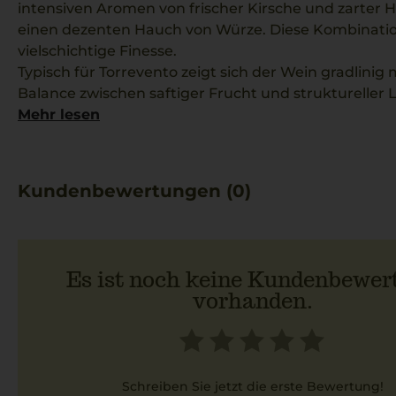
intensiven Aromen von frischer Kirsche und zarter 
einen dezenten Hauch von Würze. Diese Kombinatio
vielschichtige Finesse.
Typisch für Torrevento zeigt sich der Wein gradlini
Balance zwischen saftiger Frucht und struktureller L
mediterrane Klima widerspiegelt. Er überzeugt mit F
Mehr lesen
aus der Region.
Optimal passt dazu ein warmes, saftig gebackenes 
Rosmarin, das das Aromenspiel stilvoll begleitet.
Kundenbewertungen (0)
Es ist noch keine Kundenbewer
vorhanden.
Schreiben Sie jetzt die erste Bewertung!