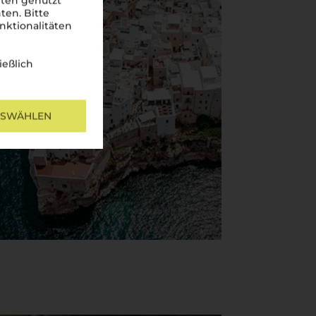
iten genutzt
ten. Bitte
nktionalitäten
ießlich
USWÄHLEN