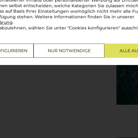
onalisierter Inhalte oder personalisierter Werbung auf Drittse
len Ausdruck findet, entstehen
en selbst entscheiden, welche Kategorien Sie zulassen möch
Von Salento bis Castel del
ss auf Basis Ihrer Einstellungen womöglich nicht mehr alle Fu
en wie
Primitivo
und
rfügung stehen. Weitere Informationen finden Sie in unserer
 Mit seiner kräftigen Struktur
lärung
.
 warmen Sommernächten und
abzulehnen, wählen Sie unter "Cookies konfigurieren" ausschl
rze und eine unverkennbare
n.
Perfetto
für alle, die den
 ein Genuss, der die Seele
FIGURIEREN
NUR NOTWENDIGE
ALLE A