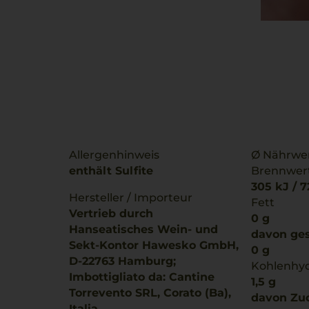
Allergenhinweis
Ø Nährwer
enthält Sulfite
Brennwer
305 kJ / 7
Hersteller / Importeur
Fett
Vertrieb durch
0 g
Hanseatisches Wein- und
davon ges
Sekt-Kontor Hawesko GmbH,
0 g
D-22763 Hamburg;
Kohlenhy
Imbottigliato da: Cantine
1,5 g
Torrevento SRL, Corato (Ba),
davon Zuc
Italia