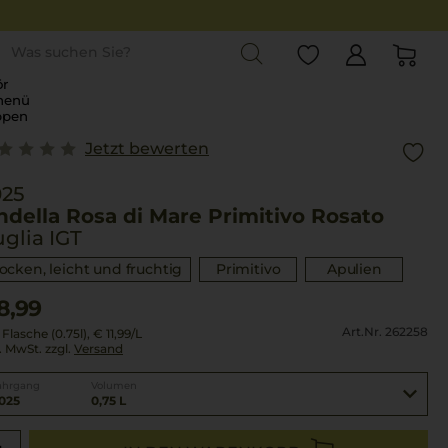
st
r
menü
ppen
Jetzt bewerten
025
della Rosa di Mare Primitivo Rosato
glia IGT
rocken, leicht und fruchtig
Primitivo
Apulien
8,99
Art.Nr. 262258
 Flasche (0.75l),
€ 11,99
/L
l. MwSt. zzgl.
Versand
ahrgang
Volumen
025
0,75 L