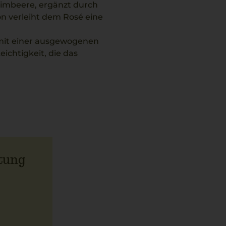
Himbeere, ergänzt durch
n verleiht dem Rosé eine
g mit einer ausgewogenen
eichtigkeit, die das
rische und Natürlichkeit
Focaccia mit Meersalz und
tung