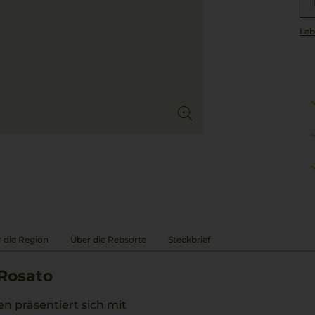
Leb
 die Region
Über die Rebsorte
Steckbrief
 Rosato
n präsentiert sich mit