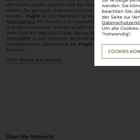
zur Anzeige pers
die Sonne golden scheint und der
Mezzogiorno
seinen vol
werden. Sie könn
Weine, die genauso charaktervoll sind wie das Land selbst. 
beachten Sie, da
Monte –
Puglia
ist das Herzstück für autochthone Rebsort
der Seite zur Ve
Negroamaro
. Ein Primitivo di Manduria? Einfach
bellisimo
!
Datenschutzerk
und den intensiven Aromen erzählt er Geschichten von
Um alle Cookies 
dem Duft der Macchia. Diese Weine, die Fruchtigkeit, Wü
"notwendig".
Mineralität in sich vereinen, sind wie ein Schluck Süditalie
unverfälschten Geschmack der
Puglia
entdecken möchten –
berührt.
COOKIES KON
Mehr Weine aus Apulien
Über die Rebsorte