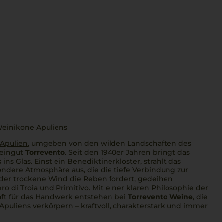
Weinikone Apuliens
Apulien
, umgeben von den wilden Landschaften des
Weingut
Torrevento
. Seit den 1940er Jahren bringt das
ins Glas. Einst ein Benediktinerkloster, strahlt das
ndere Atmosphäre aus, die die tiefe Verbindung zur
o der trockene Wind die Reben fordert, gedeihen
ro di Troia und
Primitivo
. Mit einer klaren Philosophie der
aft für das Handwerk entstehen bei
Torrevento Weine
, die
puliens verkörpern – kraftvoll, charakterstark und immer