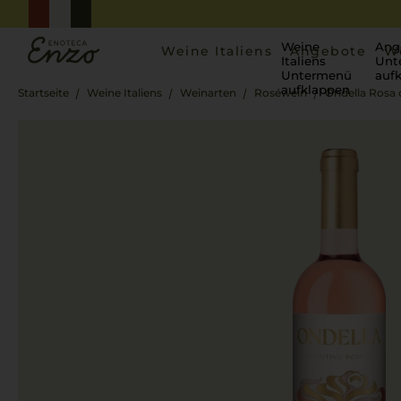
Weine
Ang
Weine Italiens
Angebote
W
Italiens
Unt
Untermenü
auf
aufklappen
Startseite
Weine Italiens
Weinarten
Roséwein
Ondella Rosa 