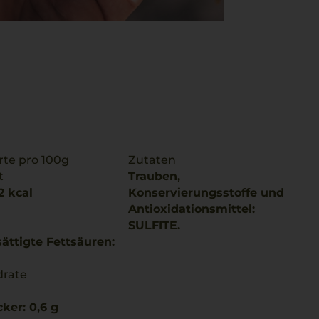
te pro 100g
Zutaten
t
Trauben,
2 kcal
Konservierungsstoffe und
Antioxidationsmittel:
SULFITE.
ättigte Fettsäuren:
drate
ker: 0,6 g