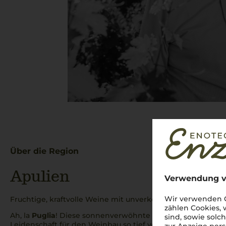
Über die Region
Apulien
Verwendung v
Wir verwenden C
Fruchtige, kraftvolle Weine mit unverkennbarer süditalien
zählen Cookies,
Ah, la
Puglia
! Diese sonnenverwöhnte Region im tiefen Süd
sind, sowie solc
Leidenschaft für den Weinbau so tief verwurzelt ist wie di