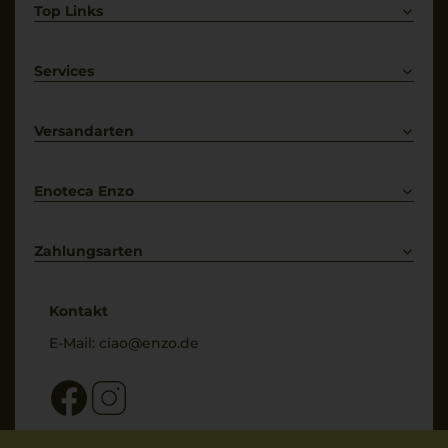
Top Links
Rotwein
Weißwein
Services
Prosecco
Lieferkonditionen
Primitivo
Kontakt
Versandarten
Bestellung widerrufen
Enoteca Enzo
Über uns
Bewertungs-Richtlinien
Zahlungsarten
* Preisangaben inkl. gesetzl. MwSt. und zzgl. Service- & Versandkosten
Kontakt
E-Mail:
ciao@enzo.de