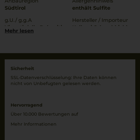
Anbauregion
Allergenhinweis
Südtirol
enthält Sulfite
g.U./ g.g.A
Hersteller / Importeur
Vigneti delle Dolomiti
Kellerei Schreckbichl,
Mehr lesen
Eppan/Appiano (BZ),
Rebsorten
Italia
Chardonnay
Sauvignon Blanc
Land
Weißburgunder
Italien
Sicherheit
Trinktemperatur
Füllmenge
SSL-Daten­verschlüs­selung: Ihre Daten können
8 °C
0,75 L
nicht von Unbe­fugten gelesen werden.
Alkoholgehalt
Geschmack
12,5 % Vol.
trocken
Hervorragend
Über 10.000 Bewertungen auf
Mehr Informationen