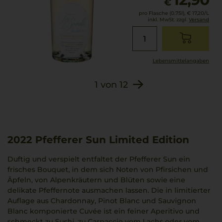
€
pro Flasche (0.75l),
€ 17,20
/L
inkl. MwSt. zzgl.
Versand
Lebensmittel­angaben
1
von
12
2022
Pfefferer Sun Limited Edition
Duftig und verspielt entfaltet der Pfefferer Sun ein
frisches Bouquet, in dem sich Noten von Pfirsichen und
Äpfeln, von Alpenkräutern und Blüten sowie eine
delikate Pfeffernote ausmachen lassen. Die in limitierter
Auflage aus Chardonnay, Pinot Blanc und Sauvignon
Blanc komponierte Cuvée ist ein feiner Aperitivo und
schmeckt zu Sushi, zu Carpaccio vom Lachs oder vom