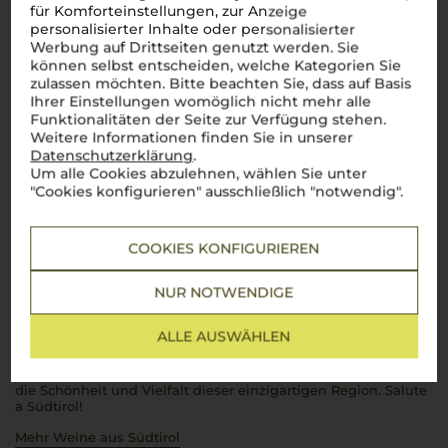
für Komforteinstellungen, zur Anzeige
personalisierter Inhalte oder personalisierter
Werbung auf Drittseiten genutzt werden. Sie
können selbst entscheiden, welche Kategorien Sie
Über die Region
zulassen möchten. Bitte beachten Sie, dass auf Basis
Ihrer Einstellungen womöglich nicht mehr alle
Südtirol
Funktionalitäten der Seite zur Verfügung stehen.
Weitere Informationen finden Sie in unserer
Die alpinische Weinregion Italiens mit einzigartigem
Datenschutzerklärung
.
Charakter
Um alle Cookies abzulehnen, wählen Sie unter
"Cookies konfigurieren" ausschließlich "notwendig".
Willkommen in
Südtirol
, wo majestätische
Alpenlandschaften auf italienischen Charme treffen und eine
der faszinierendsten Weinregionen des Landes bilden.
Zwischen imposanten Berggipfeln und sonnenverwöhnten
COOKIES KONFIGURIEREN
Weinbergen entstehen Weine, die die Seele Italiens und das
alpine Terroir perfekt vereinen. Ob der erstklassige
NUR NOTWENDIGE
Weißburgunder aus der
Cantina Terlan
, der aromatische
Sauvignon Blanc
oder der vollmundige
Lagrein
– die
Weine
Südtirols
sind frisch, elegant und unverwechselbar. Dazu
ALLE AUSWÄHLEN
kommen regionale Spezialitäten wie der leichte Vernatsch,
der perfekt zu den herzhaften Gerichten der alpinen
cucina
passt. Jeder Schluck
Südtiroler Wein
ist eine Hommage an
die Schönheit und Vielfalt dieser einzigartigen Region.
Salute
a Südtirol
!
Mehr Weine aus Südtirol