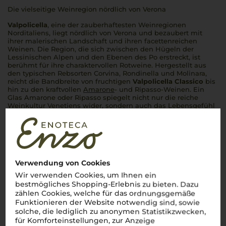
Die vielseitige Weinregion nördlich von Verona
Valpolicella
, eine der zauberhaftesten Weinregionen
Norditaliens, liegt nördlich von Verona und bezaubert mit
ihrer malerischen Landschaft und ihren facettenreichen
Weinen. Die Region, die sich zwischen den Hügeln der
Lessinischen Alpen und den Ebenen des Po erstreckt, ist
berühmt für ihre charaktervollen Rotweine. Hergestellt aus
den typischen Rebsorten Corvina, Rondinella und Molinara,
reicht die Bandbreite von fruchtigen
Valpolicella Classico
bis
hin zu den kraftvollen
Amarone
- und Ripasso-Weinen. Ein
Glas Amarone oder Ripasso spiegelt nicht nur die reiche
Weinkultur
Venetiens
wider, sondern auch das Lebensgefühl
dieser einzigartigen Region.
Perfetto
zu einem herzhaften
Risotto oder einem saftigen Brasato –
Valpolicella
bringt die
italienische Genusskultur direkt ins Glas.
Mehr Weine aus Valpolicella
Verwendung von Cookies
Wir verwenden Cookies, um Ihnen ein
bestmögliches Shopping-Erlebnis zu bieten. Dazu
zählen Cookies, welche für das ordnungsgemäße
Funktionieren der Website notwendig sind, sowie
solche, die lediglich zu anonymen Statistikzwecken,
für Komforteinstellungen, zur Anzeige