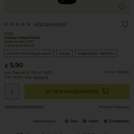
Jetzt bewerten
2022
Poesie Valpolicella
Valpolicella DOC
Cantina di Soave
trocken, fruchtig & weich
Cuvée
Valpolicella
Venetien
5,90
€
Art.Nr. 650520
pro Flasche (0.75l),
€ 7,87
/L
inkl. MwSt. zzgl.
Versand
IN DEN WARENKORB
Lebensmittel­angaben
Sofort lieferbar
Weitersagen:
Mail
Teilen
Empfehlen