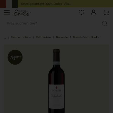
Enzo garantiert 100% Dolce-Vita!
Weine Italiens
Weinarten
Rotwein
Poesie Valpolicella