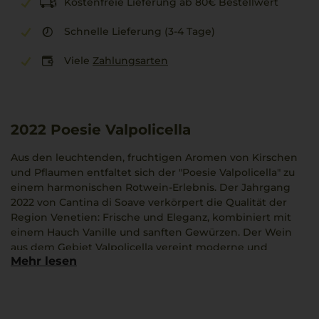
Kostenfreie Lieferung ab 80€ Bestellwert
Schnelle Lieferung (3-4 Tage)
Viele
Zahlungsarten
2022
Poesie Valpolicella
Aus den leuchtenden, fruchtigen Aromen von Kirschen
und Pflaumen entfaltet sich der "Poesie Valpolicella" zu
einem harmonischen Rotwein-Erlebnis. Der Jahrgang
2022 von Cantina di Soave verkörpert die Qualität der
Region Venetien: Frische und Eleganz, kombiniert mit
einem Hauch Vanille und sanften Gewürzen. Der Wein
aus dem Gebiet Valpolicella vereint moderne und
Mehr lesen
regionale Merkmale und passt hervorragend zu
gebratenem Lamm oder Parmigiano. Ein Schluck
eröffnet die Facetten Italiens und die Vielfalt seiner
Weinlandschaft.