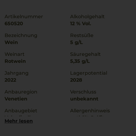
Artikelnummer
Alkoholgehalt
650520
12 % Vol.
Bezeichnung
Restsüße
Wein
5 g/L
Weinart
Säuregehalt
Rotwein
5,35 g/L
Jahrgang
Lagerpotential
2022
2028
Anbauregion
Verschluss
Venetien
unbekannt
Anbaugebiet
Allergenhinweis
Valpolicella
enthält Sulfite
Mehr lesen
g.U./ g.g.A
Hersteller / Importeur