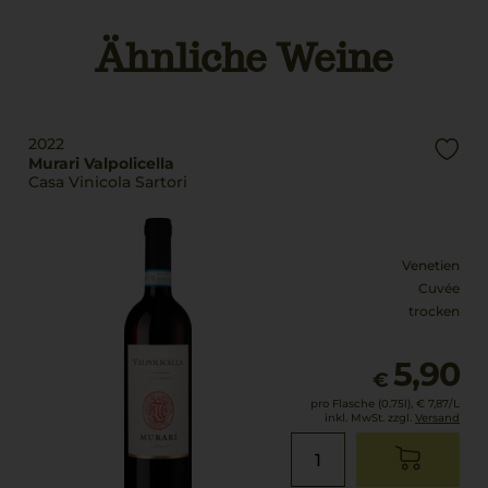
Valpolicella
Cantina di Soave (Cadis
1898) SAC - Soave -
Ähnliche Weine
Qualitätsstufe
Italia
Denominazione Di
Origine Controllata
Land
Italien
Rebsorten
2022
Corvina
Füllmenge
Murari Valpolicella
Casa Vinicola Sartori
Corvinone
0,75 L
Rondinella
Geschmack
Trinktemperatur
trocken
Venetien
14 °C
Cuvée
trocken
5,90
€
pro Flasche (0.75l),
€ 7,87
/L
inkl. MwSt. zzgl.
Versand