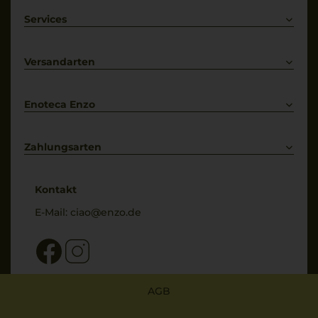
Rotwein
Weißwein
Services
Prosecco
Lieferkonditionen
Primitivo
Kontakt
Versandarten
Bestellung widerrufen
Enoteca Enzo
Über uns
Bewertungs-Richtlinien
Zahlungsarten
* Preisangaben inkl. gesetzl. MwSt. und zzgl. Service- & Versandkosten
Kontakt
E-Mail:
ciao@enzo.de
AGB