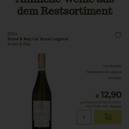
5 % Vol.
dem Restsortiment
2024
Scavi & Ray Ca' Scavi Lugana
Scavi & Ray
Lombardei
Trebbiano di Lugana
trocken
12,90
€
pro Flasche (0.75l),
€ 17,20
/L
inkl. MwSt. zzgl.
Versand