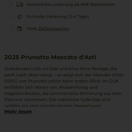
Kostenfreie Lieferung ab 80€ Bestellwert
Schnelle Lieferung (3-4 Tage)
Viele
Zahlungsarten
2025
Prunotto Moscato d'Asti
Strahlendes Gelb im Glas und eine feine Perlage, die
sanft nach oben steigt – so zeigt sich der Moscato d’Asti
DOCG von Prunotto schon beim ersten Blick. Im Duft
entfalten sich Noten von Akazienhonig und
Hagedornblüten, die sommerliche Stimmung aus dem
Piemont vermitteln. Die natürliche Süße fügt sich
gefällig ein und verleiht diesem Dessertwein
Mehr lesen
Leichtigkeit. Frische und aromatische Facetten ergänzen
den Eindruck, mal blumig, mal fruchtig.
Prunotto gilt im Piemont als verlässliche Adresse für
authentische Weine und feine Qualität. Ein Glas dieses