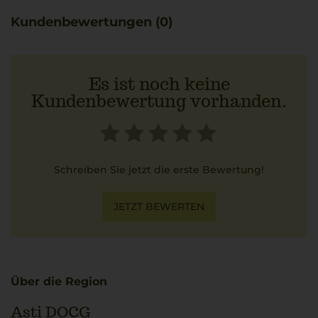
Moscato vermittelt mediterrane Genussfreude mit jedem
Kundenbewertungen (0)
Schluck.
Passend begleitet dieser Wein ein Tiramisù, dessen süße
Aromen den cremigen Kaffee- und Kakaonoten
harmonisch gegenüberstehen.
Es ist noch keine
Kundenbewertung vorhanden.
Schreiben Sie jetzt die erste Bewertung!
JETZT BEWERTEN
Über die Region
Asti DOCG