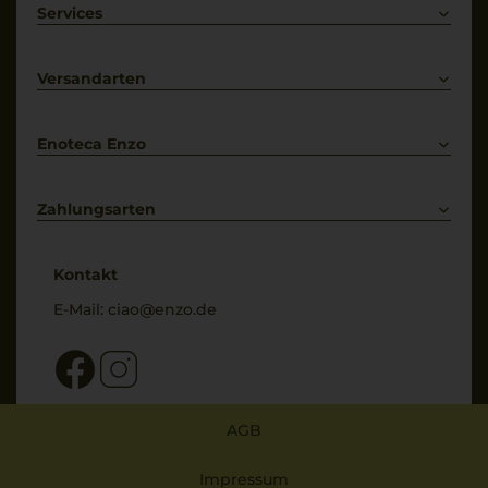
Weißwein
Services
Prosecco
Lieferkonditionen
Primitivo
Kontakt
Versandarten
Bestellung widerrufen
Enoteca Enzo
Über uns
Bewertungs-Richtlinien
Zahlungsarten
* Preisangaben inkl. gesetzl. MwSt. und zzgl. Service- & Versandkosten
Kontakt
E-Mail:
ciao@enzo.de
AGB
Impressum