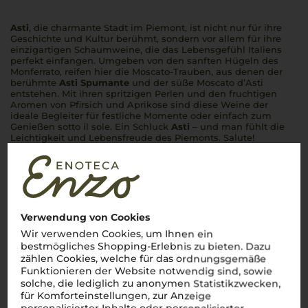
Asti
, die charmante Stadt im Piemont, ist nicht nur für ihre
Geschichte und Kultur berühmt, sondern vor allem für ihre
einzigartigen Schaumweine, die das Lebensgefühl Italiens
perfekt einfangen. Umgeben von den sanften Hügeln des
Monferrato, reifen hier die Moscato-Trauben, aus denen der
berühmte
Asti Spumante
und der süße Moscato d’Asti
entstehen. Mit ihren spritzigen Perlen und den fruchtigen
Aromen von Pfirsich und Aprikose sind diese Weine der
ideale Begleiter für festliche Momente oder einfach zum
Genießen
sotto il sole
. Ein Schluck
Asti
– und man fühlt die
Leichtigkeit und Lebensfreude des Piemonts.
Salute!
Mehr Weine aus Asti DOCG
Verwendung von Cookies
Wir verwenden Cookies, um Ihnen ein
bestmögliches Shopping-Erlebnis zu bieten. Dazu
zählen Cookies, welche für das ordnungsgemäße
Funktionieren der Website notwendig sind, sowie
solche, die lediglich zu anonymen Statistikzwecken,
für Komforteinstellungen, zur Anzeige