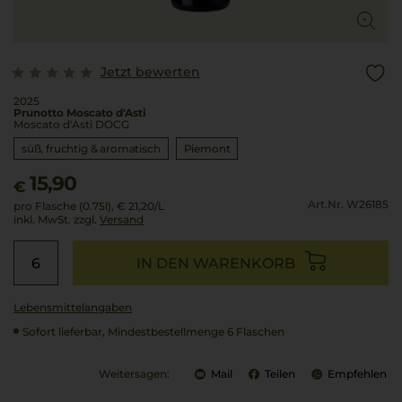
Jetzt bewerten
2025
Prunotto Moscato d'Asti
Moscato d'Asti DOCG
süß, fruchtig & aromatisch
Piemont
15,90
€
Art.Nr. W26185
pro Flasche (0.75l),
€ 21,20
/L
inkl. MwSt. zzgl.
Versand
IN DEN WARENKORB
Lebensmittel­angaben
Sofort lieferbar, Mindestbestellmenge 6 Flaschen
Weitersagen:
Mail
Teilen
Empfehlen