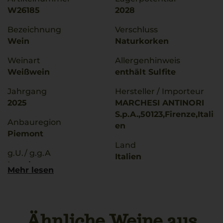
W26185
2028
Bezeichnung
Verschluss
Wein
Naturkorken
Weinart
Allergenhinweis
Weißwein
enthält Sulfite
Jahrgang
Hersteller / Importeur
2025
MARCHESI ANTINORI
S.p.A.,50123,Firenze,Itali
Anbauregion
en
Piemont
Land
g.U./ g.g.A
Italien
Langhe
Mehr lesen
Füllmenge
Trinktemperatur
0,75 L
8 °C
Geschmack
Ähnliche Weine aus
Alkoholgehalt
süß