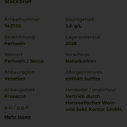
Steckbrief
Artikelnummer
Säuregehalt
742755
5,8 g/L
Bezeichnung
Lagerpotential
Perlwein
2028
Weinart
Verschluss
Perlwein / Secco
Naturkorken
Anbauregion
Allergenhinweis
Venetien
enthält Sulfite
Anbaugebiet
Hersteller / Importeur
Prosecco
Vertrieb durch
Hanseatisches Wein-
g.U./ g.g.A
und Sekt-Kontor GmbH,
Prosecco
D-22763 Hamburg;
Mehr lesen
Imbottigliato da: IT-
Qualitätsstufe