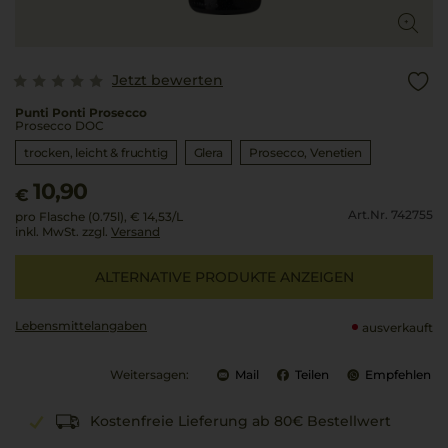
Jetzt bewerten
Punti Ponti Prosecco
Prosecco DOC
trocken, leicht & fruchtig
Glera
Prosecco
Venetien
10,90
€
Art.Nr. 742755
pro Flasche (0.75l),
€ 14,53
/L
inkl. MwSt. zzgl.
Versand
ALTERNATIVE PRODUKTE ANZEIGEN
Lebensmittel­angaben
ausverkauft
Weitersagen:
Mail
Teilen
Empfehlen
Kostenfreie Lieferung ab 80€ Bestellwert