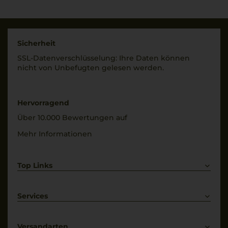
VR/2649, Italia
Frizzante
Land
Rebsorten
Italien
100% Glera
Sicherheit
Füllmenge
SSL-Daten­verschlüs­selung: Ihre Daten können
Trinktemperatur
0,75 L
nicht von Unbe­fugten gelesen werden.
8 °C
Geschmack
Alkoholgehalt
trocken
11 % Vol.
Hervorragend
Über 10.000 Bewertungen auf
Restsüße
14 g/L
Mehr Informationen
Top Links
Rotwein
Weißwein
Services
Prosecco
Lieferkonditionen
Primitivo
Kontakt
Versandarten