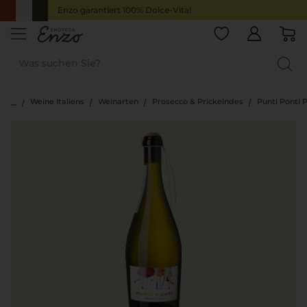
Enzo garantiert 100% Dolce-Vita!
Weine Italiens
Weinarten
Prosecco & Prickelndes
Punti Ponti 