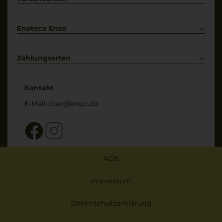
Bestellung widerrufen
Enoteca Enzo
Über uns
Bewertungs-Richtlinien
Zahlungsarten
* Preisangaben inkl. gesetzl. MwSt. und zzgl. Service- & Versandkosten
Kontakt
E-Mail:
ciao@enzo.de
AGB
Impressum
Datenschutzerklärung