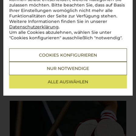
zulassen möchten. Bitte beachten Sie, dass auf Basis
Prosecco
Ihrer Einstellungen womöglich nicht mehr alle
Funktionalitäten der Seite zur Verfügung stehen.
Der beliebte Schaumwein aus Italien – Erfrischend, fruchtig,
Weitere Informationen finden Sie in unserer
unwiderstehlich
Datenschutzerklärung
.
Um alle Cookies abzulehnen, wählen Sie unter
Prosecco
ist der weltweit beliebte Schaumwein aus Italien,
"Cookies konfigurieren" ausschließlich "notwendig".
der durch seine erfrischende Leichtigkeit, feine Perlage und
fruchtigen Aromen begeistert. Hergestellt in den Regionen
Venetien und Friaul-Julisch Venetien, steht
Prosecco
für
unbeschwerten Genuss und italienische Lebensfreude. Ob als
COOKIES KONFIGURIEREN
Aperitif, Begleiter zu Mahlzeiten oder zum Feiern besonderer
Momente –
Prosecco
ist vielseitig einsetzbar und ideal für
jeden Anlass. Mit seiner Herkunft in den malerischen Hügeln
NUR NOTWENDIGE
von Conegliano und Valdobbiadene, wo die Glera-Traube auf
den besten Weinbergen gedeiht, verkörpert
Prosecco
die
ALLE AUSWÄHLEN
Essenz italienischer Schaumweinkultur.
Mehr Weine aus Prosecco