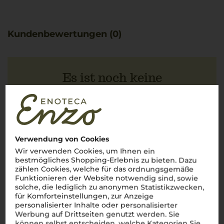
Kundenbewertungen (0)
Es ist noch keine
Kundenbewertung vorhanden.
Schreiben Sie jetzt die erste Bewertung!
Verwendung von Cookies
Wir verwenden Cookies, um Ihnen ein
bestmögliches Shopping-Erlebnis zu bieten. Dazu
JETZT BEWERTEN
zählen Cookies, welche für das ordnungsgemäße
Funktionieren der Website notwendig sind, sowie
solche, die lediglich zu anonymen Statistikzwecken,
für Komforteinstellungen, zur Anzeige
personalisierter Inhalte oder personalisierter
Werbung auf Drittseiten genutzt werden. Sie
Über die Region
können selbst entscheiden, welche Kategorien Sie