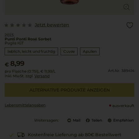
Jetzt bewerten
2023
Punti Ponti Rosé Sorbet
Puglia IGT
lieblich, leicht und fruchtig
Cuvée
Apulien
8,99
€
Art.Nr. 389414
pro Flasche (0.75l),
€ 11,99
/L
inkl. MwSt. zzgl.
Versand
ALTERNATIVE PRODUKTE ANZEIGEN
Lebensmittel­angaben
ausverkauft
Weitersagen:
Mail
Teilen
Empfehlen
Kostenfreie Lieferung ab 80€ Bestellwert