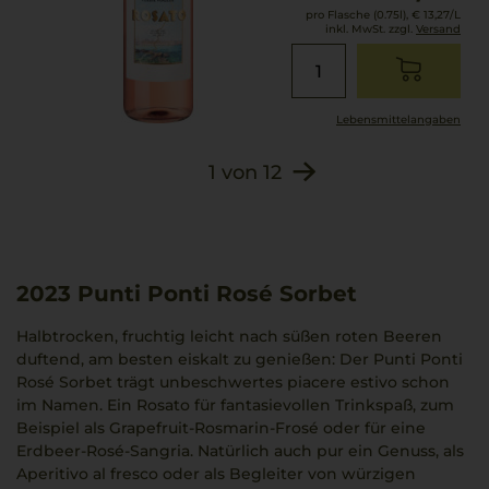
pro Flasche (0.75l),
€ 13,27
/L
inkl. MwSt. zzgl.
Versand
Lebensmittel­angaben
1
von
12
2023
Punti Ponti Rosé Sorbet
Halbtrocken, fruchtig leicht nach süßen roten Beeren
duftend, am besten eiskalt zu genießen: Der Punti Ponti
Rosé Sorbet trägt unbeschwertes piacere estivo schon
im Namen. Ein Rosato für fantasievollen Trinkspaß, zum
Beispiel als Grapefruit-Rosmarin-Frosé oder für eine
Erdbeer-Rosé-Sangria. Natürlich auch pur ein Genuss, als
Aperitivo al fresco oder als Begleiter von würzigen