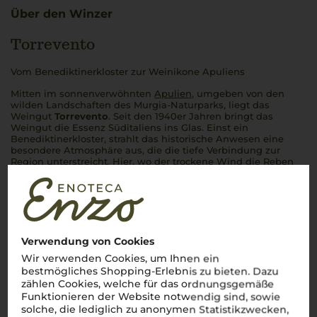
Über den Winzer
Torrevento
Vom Benediktinerkloster zur Weinikone Apuliens
Mitten im sonnenverwöhnten
Apulien
, umgeben von den
wilden Landschaften des Murgia-Naturparks, liegt das
Weingut
Torrevento
. Seit den 1940er Jahren bringt das
Weingut die Essenz Süditaliens ins Glas. Einst ein
Benediktinerkloster, strahlt das historische Anwesen eine
besondere Atmosphäre aus, die die tiefe Verbindung zur
Region unterstreicht. Hier, wo der trockene Wind die Reben
fordert, gedeihen autochthone Rebsorten wie Nero di Troia
und
Primitivo
. Mit einer klaren Philosophie der Nachhaltigkeit
und Leidenschaft für das Handwerk entstehen bei
Torrevento Weine
, die den einzigartigen Geschmack
Apuliens verkörpern – kraftvoll, charakterstark und immer
autentico
.
Verwendung von Cookies
Mehr Weine von Torrevento
Wir verwenden Cookies, um Ihnen ein
bestmögliches Shopping-Erlebnis zu bieten. Dazu
zählen Cookies, welche für das ordnungsgemäße
Funktionieren der Website notwendig sind, sowie
solche, die lediglich zu anonymen Statistikzwecken,