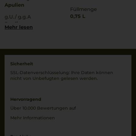
Apulien
Füllmenge
0,75 L
g.U./ g.g.A
Puglia
Mehr lesen
Geschmack
lieblich
Qualitätsstufe
Indicazione Geografica
Ø Nährwerte pro 100g
Tipica
Brennwert
339 kJ / 81 kcal
Rebsorten
Sicherheit
Fett
50% Bombino Nero
SSL-Daten­verschlüs­selung: Ihre Daten können
0 g
50% Nero di Troia
nicht von Unbe­fugten gelesen werden.
davon gesättigte
Trinktemperatur
Fettsäuren: 0 g
10 °C
Kohlenhydrate
Hervorragend
3,5 g
Alkoholgehalt
Über 10.000 Bewertungen auf
davon Zucker: 2,5 g
12 % Vol.
Eiweiß
Mehr Informationen
0 g
Restsüße
Salz
25 g/L