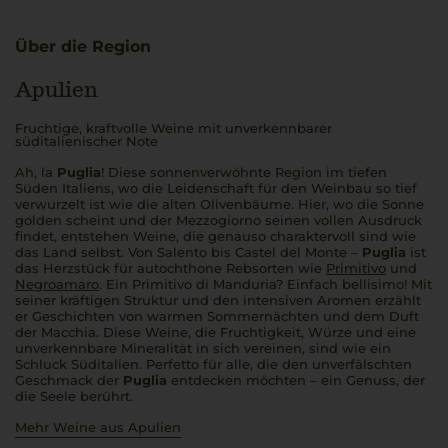
Über die Region
Apulien
Fruchtige, kraftvolle Weine mit unverkennbarer
süditalienischer Note
Ah, la
Puglia
! Diese sonnenverwöhnte Region im tiefen
Süden Italiens, wo die Leidenschaft für den Weinbau so tief
verwurzelt ist wie die alten Olivenbäume. Hier, wo die Sonne
golden scheint und der
Mezzogiorno
seinen vollen Ausdruck
findet, entstehen Weine, die genauso charaktervoll sind wie
das Land selbst. Von Salento bis Castel del Monte –
Puglia
ist
das Herzstück für autochthone Rebsorten wie
Primitivo
und
Negroamaro
. Ein Primitivo di Manduria? Einfach
bellisimo
! Mit
seiner kräftigen Struktur und den intensiven Aromen erzählt
er Geschichten von warmen Sommernächten und dem Duft
der Macchia. Diese Weine, die Fruchtigkeit, Würze und eine
unverkennbare Mineralität in sich vereinen, sind wie ein
Schluck Süditalien.
Perfetto
für alle, die den unverfälschten
Geschmack der
Puglia
entdecken möchten – ein Genuss, der
die Seele berührt.
Mehr Weine aus Apulien