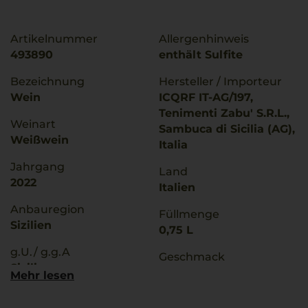
Artikelnummer
Allergenhinweis
493890
enthält Sulfite
Bezeichnung
Hersteller / Importeur
Wein
ICQRF IT-AG/197,
Tenimenti Zabu' S.R.L.,
Weinart
Sambuca di Sicilia (AG),
Weißwein
Italia
Jahrgang
Land
2022
Italien
Anbauregion
Füllmenge
Sizilien
0,75 L
g.U./ g.g.A
Geschmack
Sicilia
trocken
Mehr lesen
Qualitätsstufe
Ø Nährwerte pro 100g