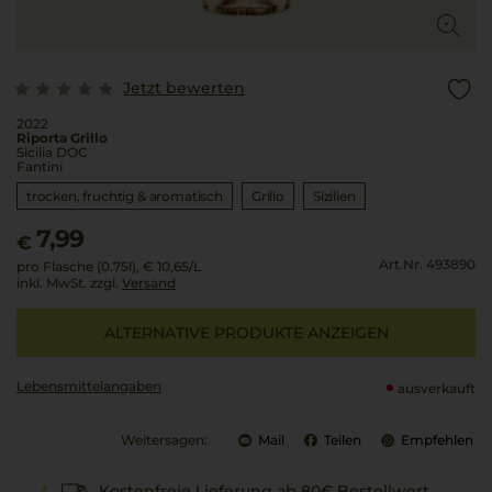
Jetzt bewerten
2022
Riporta Grillo
Sicilia DOC
Fantini
trocken, fruchtig & aromatisch
Grillo
Sizilien
7,99
€
Art.Nr. 493890
pro Flasche (0.75l),
€ 10,65
/L
inkl. MwSt. zzgl.
Versand
ALTERNATIVE PRODUKTE ANZEIGEN
Lebensmittel­angaben
ausverkauft
Weitersagen:
Mail
Teilen
Empfehlen
Kostenfreie Lieferung ab 80€ Bestellwert