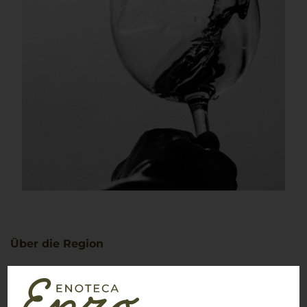
Über die Region
Sizilien
Die Weininsel voller Sonne und Leidenschaft