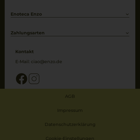
Bestellung widerrufen
Enoteca Enzo
Über uns
Bewertungs-Richtlinien
Zahlungsarten
* Preisangaben inkl. gesetzl. MwSt. und zzgl. Service- & Versandkosten
Kontakt
E-Mail:
ciao@enzo.de
AGB
Impressum
Datenschutzerklärung
Cookie-Einstellungen