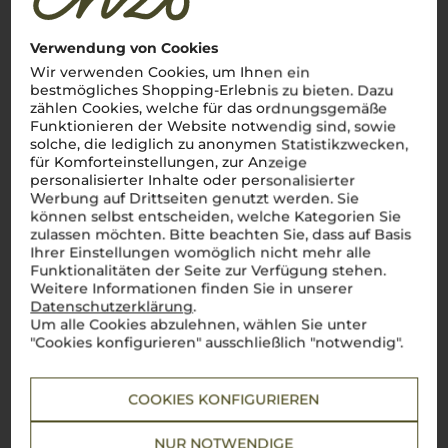
Sizilien
, die sonnenverwöhnte Insel im Mittelmeer,
beeindruckt mit einer Weintradition, die bis in die Antike
Verwendung von Cookies
zurückreicht. Hier, auf vulkanischen Böden und unter einem
strahlenden Himmel, gedeihen Weine wie der kraftvolle
Nero
Wir verwenden Cookies, um Ihnen ein
d'Avola
und der lebendige
Grillo
. Auf 165.000 Hektar
bestmögliches Shopping-Erlebnis zu bieten. Dazu
Rebfläche zeigt sich eine beeindruckende Vielfalt, die den
zählen Cookies, welche für das ordnungsgemäße
wahren Geist Italiens einfängt: authentisch, vielfältig und
Funktionieren der Website notwendig sind, sowie
voller Energie. Von den Hängen des Ätna bis zu den
solche, die lediglich zu anonymen Statistikzwecken,
Küstenebenen entstehen Weine, die das Herz eines jeden
für Komforteinstellungen, zur Anzeige
Weinliebhabers höher schlagen lassen. Große Namen wie
personalisierter Inhalte oder personalisierter
Donnafugata
,
Planeta
und
Tasca d'Almerita
stehen für die
herausragende Qualität
sizilianischer Weine
. Ein Wein dieser
Werbung auf Drittseiten genutzt werden. Sie
Insel ist wie ein kurzer Ausflug nach Italien – voller
können selbst entscheiden, welche Kategorien Sie
Geschmack, Leidenschaft und Lebensfreude. Salute!
zulassen möchten. Bitte beachten Sie, dass auf Basis
Ihrer Einstellungen womöglich nicht mehr alle
Mehr Weine aus Sizilien
Funktionalitäten der Seite zur Verfügung stehen.
Weitere Informationen finden Sie in unserer
Datenschutzerklärung
.
Um alle Cookies abzulehnen, wählen Sie unter
"Cookies konfigurieren" ausschließlich "notwendig".
COOKIES KONFIGURIEREN
NUR NOTWENDIGE