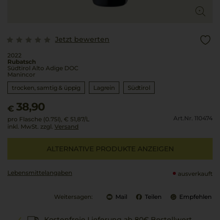
Jetzt bewerten
2022
Rubatsch
Südtirol Alto Adige DOC
Manincor
trocken, samtig & üppig
Lagrein
Südtirol
38,90
€
Art.Nr. 110474
pro Flasche (0.75l),
€ 51,87
/L
inkl. MwSt. zzgl.
Versand
ALTERNATIVE PRODUKTE ANZEIGEN
Lebensmittel­angaben
ausverkauft
Weitersagen:
Mail
Teilen
Empfehlen
Kostenfreie Lieferung ab 80€ Bestellwert