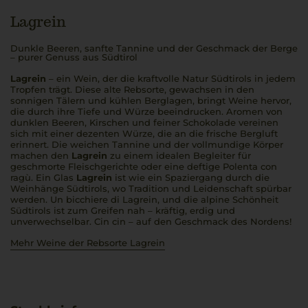
Lagrein
Dunkle Beeren, sanfte Tannine und der Geschmack der Berge
– purer Genuss aus Südtirol
Lagrein
– ein Wein, der die kraftvolle Natur Südtirols in jedem
Tropfen trägt. Diese alte Rebsorte, gewachsen in den
sonnigen Tälern und kühlen Berglagen, bringt Weine hervor,
die durch ihre Tiefe und Würze beeindrucken. Aromen von
dunklen Beeren, Kirschen und feiner Schokolade vereinen
sich mit einer dezenten Würze, die an die frische Bergluft
erinnert. Die weichen Tannine und der vollmundige Körper
machen den
Lagrein
zu einem idealen Begleiter für
geschmorte Fleischgerichte oder eine deftige
Polenta con
ragù
. Ein Glas
Lagrein
ist wie ein Spaziergang durch die
Weinhänge Südtirols, wo Tradition und Leidenschaft spürbar
werden.
Un bicchiere di Lagrein
, und die alpine Schönheit
Südtirols ist zum Greifen nah – kräftig, erdig und
unverwechselbar.
Cin cin
– auf den Geschmack des Nordens!
Mehr Weine der Rebsorte Lagrein