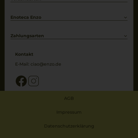
Bestellung widerrufen
Enoteca Enzo
Über uns
Bewertungs-Richtlinien
Zahlungsarten
* Preisangaben inkl. gesetzl. MwSt. und zzgl. Service- & Versandkosten
Kontakt
E-Mail:
ciao@enzo.de
AGB
Impressum
Datenschutzerklärung