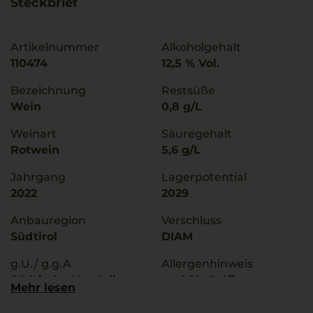
Steckbrief
Artikelnummer
Alkoholgehalt
110474
12,5 % Vol.
Bezeichnung
Restsüße
Wein
0,8 g/L
Weinart
Säuregehalt
Rotwein
5,6 g/L
Jahrgang
Lagerpotential
2022
2029
Anbauregion
Verschluss
Südtirol
DIAM
g.U./ g.g.A
Allergenhinweis
Südtirol - Alto Adige
enthält Sulfite
Mehr lesen
Qualitätsstufe
Hersteller / Importeur