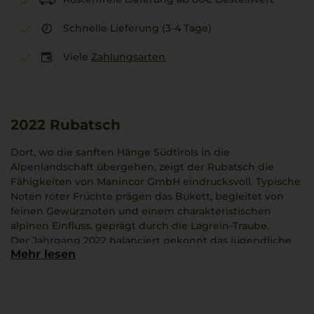
Schnelle Lieferung (3-4 Tage)
Viele
Zahlungsarten
2022
Rubatsch
Dort, wo die sanften Hänge Südtirols in die
Alpenlandschaft übergehen, zeigt der Rubatsch die
Fähigkeiten von Manincor GmbH eindrucksvoll. Typische
Noten roter Früchte prägen das Bukett, begleitet von
feinen Gewürznoten und einem charakteristischen
alpinen Einfluss, geprägt durch die Lagrein-Traube.
Der Jahrgang 2022 balanciert gekonnt das jugendliche
Mehr lesen
Temperament des Weins mit eleganter
Gegensätzlichkeit: frische Fruchtnoten treffen auf eine
markante Struktur und ein samtiges Mundgefühl. Der
Südtirol Alto Adige DOC offenbart eine harmonische