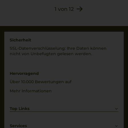
1
von
12
Sicherheit
SSL-Daten­verschlüs­selung: Ihre Daten können
nicht von Unbe­fugten gelesen werden.
Hervorragend
Über 10.000 Bewertungen auf
Mehr Informationen
Top Links
Rotwein
Weißwein
Services