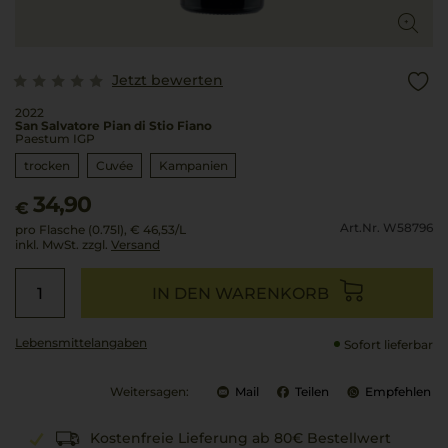
Jetzt bewerten
2022
San Salvatore Pian di Stio Fiano
Paestum IGP
trocken
Cuvée
Kampanien
34,90
€
Art.Nr. W58796
pro Flasche (0.75l),
€ 46,53
/L
inkl. MwSt. zzgl.
Versand
IN DEN WARENKORB
Lebensmittel­angaben
Sofort lieferbar
Weitersagen:
Mail
Teilen
Empfehlen
Kostenfreie Lieferung ab 80€ Bestellwert