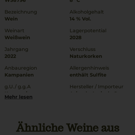
W58796
8 °C
Bezeichnung
Alkoholgehalt
Wein
14 % Vol.
Weinart
Lagerpotential
Weißwein
2028
Jahrgang
Verschluss
2022
Naturkorken
Anbauregion
Allergenhinweis
Kampanien
enthält Sulfite
g.U./ g.g.A
Hersteller / Importeur
Kampanien
Azienda Agricola San
Mehr lesen
Salvatore, IT-84075 Stio
Rebsorten
(Sa)
Fiano
Land
Ähnliche Weine aus
Bio Kennzeichnung
Italien
Händler