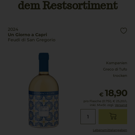
dem Restsortiment
DE-ÖKO-006
Füllmenge
0,75 L
Bio Kennzeichnung
Produkt
Geschmack
IT BIO 007 EUF26ECE
trocken
2024
Un Giorno a Capri
Feudi di San Gregorio
Kampanien
Greco di Tufo
trocken
18,90
€
pro Flasche (0.75l),
€ 25,20
/L
inkl. MwSt. zzgl.
Versand
Lebensmittel­angaben