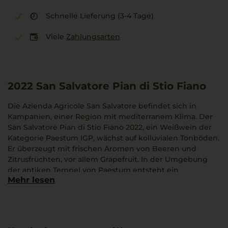
Schnelle Lieferung (3-4 Tage)
Viele
Zahlungsarten
2022
San Salvatore Pian di Stio Fiano
Die Azienda Agricole San Salvatore befindet sich in
Kampanien, einer Region mit mediterranem Klima. Der
San Salvatore Pian di Stio Fiano 2022, ein Weißwein der
Kategorie Paestum IGP, wächst auf kolluvialen Tonböden.
Er überzeugt mit frischen Aromen von Beeren und
Zitrusfrüchten, vor allem Grapefruit. In der Umgebung
der antiken Tempel von Paestum entsteht ein
Mehr lesen
spannender Mix aus kleinen roten Früchten mit floralen
Noten wie Rosen und Veilchen sowie mediterranem
Buschwerk. Dieser Wein ergänzt perfekt Gerichte wie
Saltimbocca alla Romana.