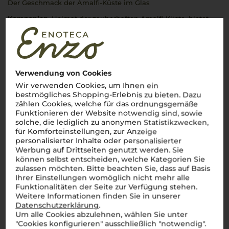
Der Geschmack der Amalfi-Küste im Glas
Kampanien
, Heimat der zauberhaften Amalfi-Küste, bietet
nicht nur atemberaubende Landschaften, sondern auch
einige der edelsten Weine Italiens. Der kraftvolle Taurasi und
der
Aglianico
mit ihren tiefen Fruchtaromen und würzigen
Noten sind perfekte Begleiter zu reichhaltigen, mediterranen
Speisen. Doch auch die Weißweine der Region wie
Falanghina
und Fiano fangen die Essenz der sonnigen Hügel
Verwendung von Cookies
und Küsten perfekt ein. Jeder Schluck entführt in den Süden,
wo die Sonne das Leben bestimmt und der
vino
die Seele
Wir verwenden Cookies, um Ihnen ein
wärmt.
Kampanien
ist
la dolce vita
– im wahrsten Sinne.
bestmögliches Shopping-Erlebnis zu bieten. Dazu
zählen Cookies, welche für das ordnungsgemäße
Mehr Weine aus Kampanien
Funktionieren der Website notwendig sind, sowie
solche, die lediglich zu anonymen Statistikzwecken,
für Komforteinstellungen, zur Anzeige
personalisierter Inhalte oder personalisierter
Werbung auf Drittseiten genutzt werden. Sie
können selbst entscheiden, welche Kategorien Sie
zulassen möchten. Bitte beachten Sie, dass auf Basis
Ihrer Einstellungen womöglich nicht mehr alle
Funktionalitäten der Seite zur Verfügung stehen.
Weitere Informationen finden Sie in unserer
Datenschutzerklärung
.
Um alle Cookies abzulehnen, wählen Sie unter
"Cookies konfigurieren" ausschließlich "notwendig".