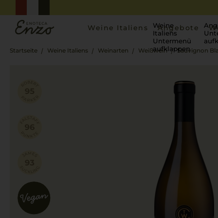
Weine
Ang
Weine Italiens
Angebote
W
Italiens
Unt
Untermenü
auf
aufklappen
Startseite
Weine Italiens
Weinarten
Weißwein
Sauvignon Bla