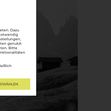
eten. Dazu
 notwendig
nstellungen,
iten genutzt
ten. Bitte
nktionalitäten
ießlich
USWÄHLEN