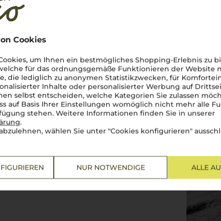
on Cookies
akter
ten auf italienischen Charme
ookies, um Ihnen ein bestmögliches Shopping-Erlebnis zu bi
andes bilden. Zwischen
 welche für das ordnungsgemäße Funktionieren der Website
en entstehen Weine, die die
he, die lediglich zu anonymen Statistikzwecken, für Komfortei
er erstklassige
onalisierter Inhalte oder personalisierter Werbung auf Drittse
uvignon Blanc
oder der
en selbst entscheiden, welche Kategorien Sie zulassen möch
egant und unverwechselbar.
ss auf Basis Ihrer Einstellungen womöglich nicht mehr alle Fu
atsch, der perfekt zu den
rfügung stehen. Weitere Informationen finden Sie in unserer
luck
Südtiroler Wein
ist eine
lärung
.
gen Region.
Salute a Südtirol
!
abzulehnen, wählen Sie unter "Cookies konfigurieren" ausschl
FIGURIEREN
NUR NOTWENDIGE
ALLE A