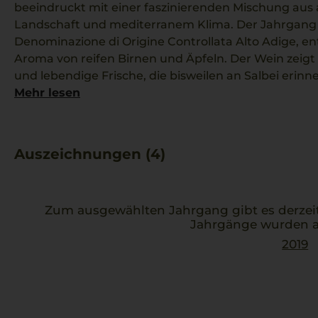
beeindruckt mit einer faszinierenden Mischung aus 
Landschaft und mediterranem Klima. Der Jahrgang 2
Denominazione di Origine Controllata Alto Adige, ent
Aroma von reifen Birnen und Äpfeln. Der Wein zeigt 
und lebendige Frische, die bisweilen an Salbei erinne
Meeresfrüchtegerichten wie Vongole-Spaghetti. I
Mehr lesen
der Weinmacher entfalten sich hierbei unverwechse
Aromenkompositionen.
Auszeichnungen (4)
Zum ausgewählten Jahrgang gibt es derzei
Jahrgänge wurden a
2019