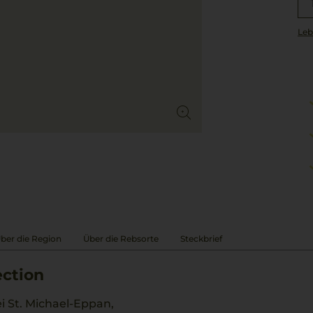
Leb
ber die Region
Über die Rebsorte
Steckbrief
ection
i St. Michael-Eppan,