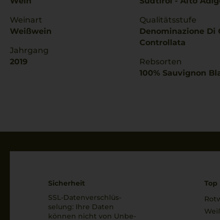
Wein
Südtirol - Alto Adig
Weinart
Qualitätsstufe
Weißwein
Denominazione Di 
Controllata
Jahrgang
2019
Rebsorten
100% Sauvignon Bl
Sicherheit
Top 
SSL-Daten­verschlüs­
Rot
selung: Ihre Daten
Wei
können nicht von Unbe­