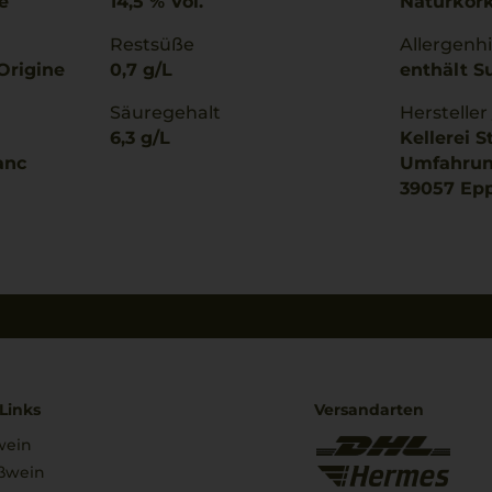
e
14,5 % Vol.
Naturkor
Restsüße
Allergenh
Origine
0,7 g/L
enthält Su
Säuregehalt
Hersteller
6,3 g/L
Kellerei S
anc
Umfahrung
39057 Epp
Links
Versandarten
wein
ßwein