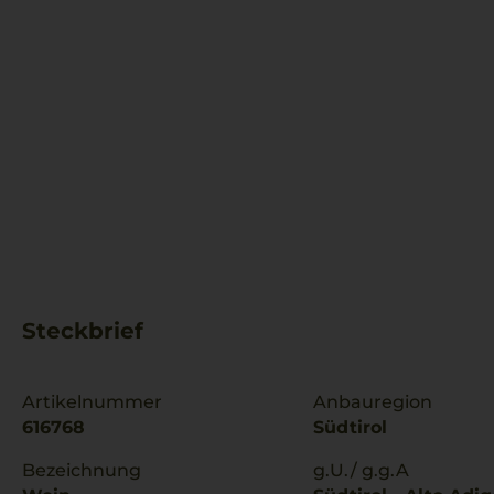
Steckbrief
Artikelnummer
Anbauregion
616768
Südtirol
Bezeichnung
g.U./ g.g.A