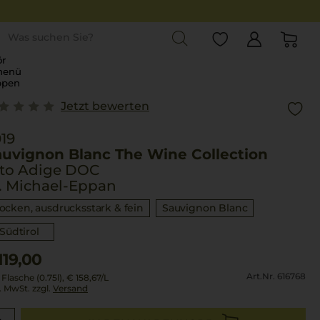
st
r
menü
ppen
Jetzt bewerten
19
auvignon Blanc The Wine Collection
lto Adige DOC
. Michael-Eppan
rocken, ausdrucksstark & fein
Sauvignon Blanc
Südtirol
119,00
Art.Nr. 616768
 Flasche (0.75l),
€ 158,67
/L
l. MwSt. zzgl.
Versand