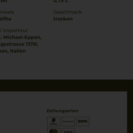
ken
0,75 L
inweis
Geschmack
lfite
trocken
 / Importeur
t. Michael-Eppan,
sstrasse 17/19,
an, Italien
Zahlungsarten