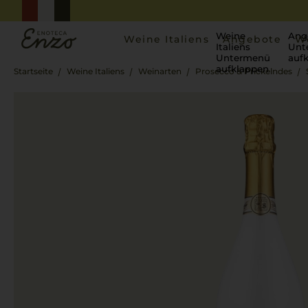
Weine
Ang
Weine Italiens
Angebote
W
Italiens
Unt
Untermenü
auf
aufklappen
Startseite
Weine Italiens
Weinarten
Prosecco & Prickelndes