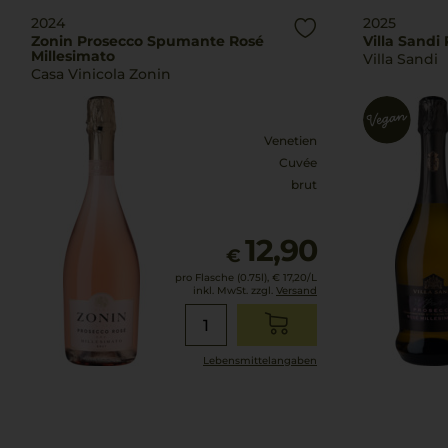
2024
2025
Zonin Prosecco Spumante Rosé
Villa Sandi
Millesimato
Villa Sandi
Casa Vinicola Zonin
Venetien
Cuvée
brut
12,90
€
pro Flasche (0.75l),
€ 17,20
/L
inkl. MwSt. zzgl.
Versand
Lebensmittel­angaben