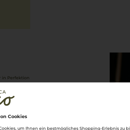
 in Perfektion
ubende Vielfalt und Weinkultur
en Adriaküste zeigt Venetien,
 wird. Ein prickelnder
Ein vollmundiger
Amarone della
asato
oder reifen Käse. Aber
onders in Kombination mit
on Cookies
die Region selbst:
ieses Weinparadies!
ookies, um Ihnen ein bestmögliches Shopping-Erlebnis zu bi