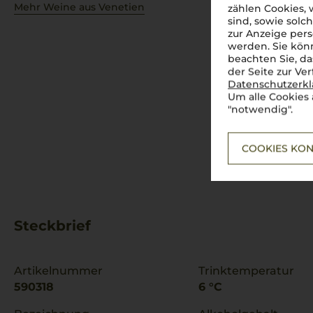
Mehr Weine aus Venetien
zählen Cookies,
sind, sowie solc
zur Anzeige pers
werden. Sie könn
beachten Sie, da
der Seite zur Ve
Datenschutzerk
Um alle Cookies 
"notwendig".
COOKIES KON
Steckbrief
Artikelnummer
Trinktemperatur
590318
6 °C