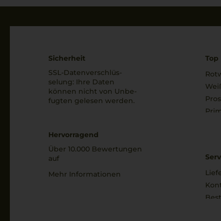
Sicherheit
Top 
SSL-Daten­verschlüs­
Rot
selung: Ihre Daten
Wei
können nicht von Unbe­
Pro
fugten gelesen werden.
Prim
Hervorragend
Über 10.000 Bewertungen
Serv
auf
Lief
Mehr Informationen
Kon
Best