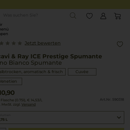
st
r
menü
ppen
Jetzt bewerten
cavi & Ray ICE Prestige Spumante
ino Bianco Spumante
albtrocken, aromatisch & frisch
Cuvée
Venetien
10,90
Art.Nr. 590318
 Flasche (0.75l),
€ 14,53
/L
l. MwSt. zzgl.
Versand
olumen
,75 L