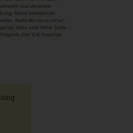
aumwein aus Venetien
eltung. Seine belebende
wider. Reife Birnenaromen
gänzt, dazu eine feine Süße
htigkeit. Der ICE Prestige
se und entspannte
les Aroma und der
n sich delikate Speisen wie
unterstreicht. Saluti!
tung