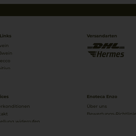
Links
Versandarten
wein
ßwein
secco
itivo
ices
Enoteca Enzo
erkonditionen
Über uns
takt
Bewertungs-Richtlini
ellung widerrufen