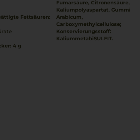
Fumarsäure, Citronensäure,
Kaliumpolyaspartat, Gummi
ättigte Fettsäuren:
Arabicum,
Carboxymethylcellulose;
drate
Konservierungsstoff:
KaliummetabiSULFIT.
ker: 4 g