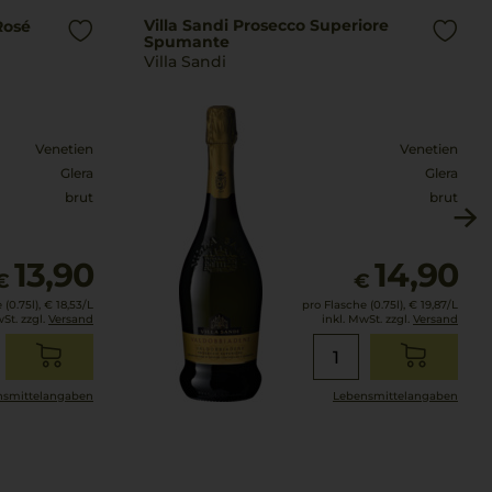
Villa Sandi Prosecco Superiore
Rosé
Spumante
Villa Sandi
Venetien
Venetien
Glera
Glera
brut
brut
13,90
14,90
€
€
(0.75l),
€ 18,53
/L
pro Flasche (0.75l),
€ 19,87
/L
wSt. zzgl.
Versand
inkl. MwSt. zzgl.
Versand
smittel­angaben
Lebensmittel­angaben