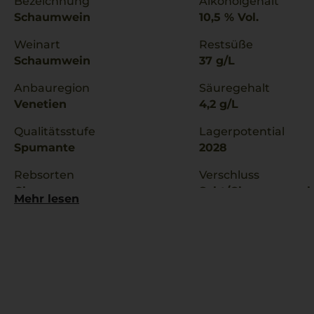
Bezeichnung
Alkoholgehalt
Schaumwein
10,5 % Vol.
Weinart
Restsüße
Schaumwein
37 g/L
Anbauregion
Säuregehalt
Venetien
4,2 g/L
Qualitätsstufe
Lagerpotential
Spumante
2028
Rebsorten
Verschluss
Glera
Sekt/Champagnerk
Mehr lesen
Moscato
Verduzzo