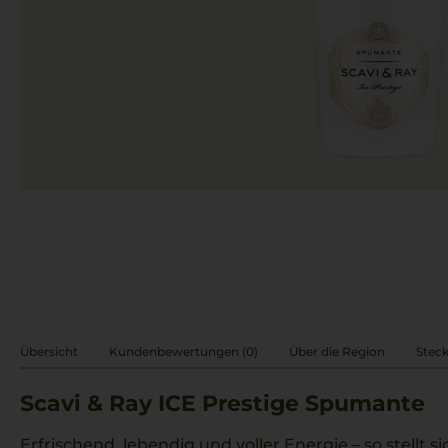
Übersicht
Kundenbewertungen (0)
Über die Region
Steck
Scavi & Ray ICE Prestige Spumante
Erfrischend, lebendig und voller Energie – so stellt