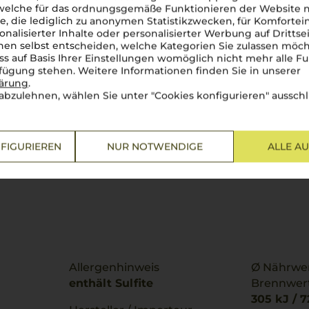
 welche für das ordnungsgemäße Funktionieren der Website
he, die lediglich zu anonymen Statistikzwecken, für Komfortei
onalisierter Inhalte oder personalisierter Werbung auf Drittse
en selbst entscheiden, welche Kategorien Sie zulassen möch
ss auf Basis Ihrer Einstellungen womöglich nicht mehr alle Fu
rfügung stehen. Weitere Informationen finden Sie in unserer
lärung
.
abzulehnen, wählen Sie unter "Cookies konfigurieren" ausschl
FIGURIEREN
NUR NOTWENDIGE
ALLE A
Allergenhinweis
Ø Nährwer
enthält Sulfite
Brennwer
305 kJ / 7