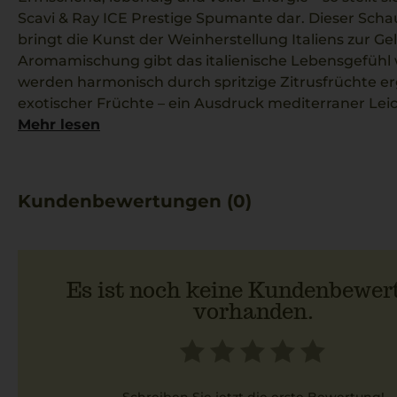
Scavi & Ray ICE Prestige Spumante dar. Dieser Sch
bringt die Kunst der Weinherstellung Italiens zur G
Aromamischung gibt das italienische Lebensgefühl 
werden harmonisch durch spritzige Zitrusfrüchte er
exotischer Früchte – ein Ausdruck mediterraner Leic
Spumante eignet sich perfekt für besondere Anläs
Mehr lesen
Sommerabende. Gut gekühlt entfaltet sich sein vol
prickelnde Genuss. Als kulinarische Ergänzung biete
Risotto al Limone an, das die Zitrusnoten wunderbar 
Kundenbewertungen (0)
Es ist noch keine Kundenbewer
vorhanden.