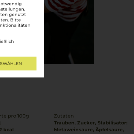
 notwendig
nstellungen,
iten genutzt
ten. Bitte
nktionalitäten
ießlich
USWÄHLEN
te pro 100g
Zutaten
t
Trauben, Zucker, Stabilisator:
2 kcal
Metaweinsäure, Äpfelsäure,