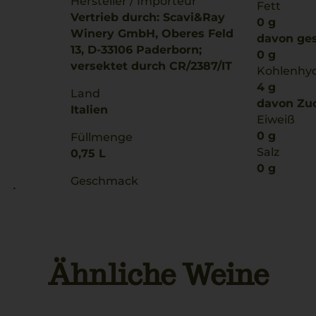
Hersteller / Importeur
Fett
Vertrieb durch: Scavi&Ray
0 g
Winery GmbH, Oberes Feld
davon ges
13, D-33106 Paderborn;
0 g
versektet durch CR/2387/IT
Kohlenhy
4 g
Land
davon Zuc
Italien
Eiweiß
0 g
Füllmenge
Salz
0,75 L
0 g
Geschmack
orken
halbtrocken
Ähnliche Weine