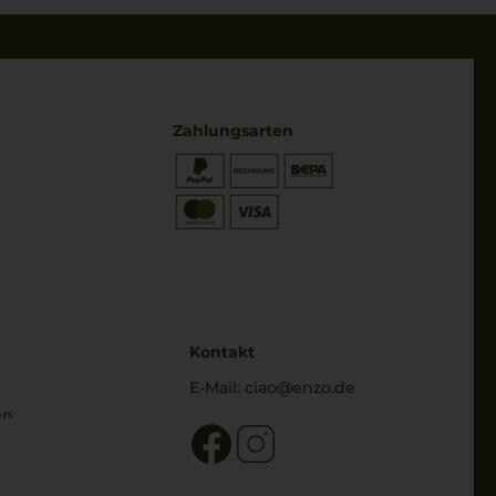
Zahlungsarten
* Preisangaben inkl. gesetzl. MwSt.
und zzgl. Service- & Versandkosten
Kontakt
E-Mail:
ciao@enzo.de
en