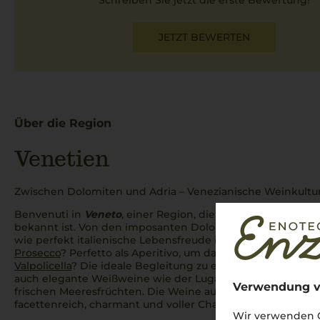
Schreiben Sie jetzt die erste Bewertung!
JETZT BEWERTEN
Über die Region
Venetien
Zwischen Dolomiten und Adria – Venezianische Weinkultur
Benvenuti in
Veneto
, einer Region, die für ihre atembera
bekannt ist. Von den imposanten Dolomiten bis zur sonnig
wie perfekt italienische Lebensfreude im Glas eingefangen
Prosecco
?
Perfetto
als
Aperitivo
, um das Leben zu feiern. 
Valpolicella
? Die ideale Begleitung zu einem herzhaften
Br
auch elegante Weißweine wie der Lugana verzaubern, bes
Verwendung v
frischen Meeresfrüchten. Die Weine aus
Venetien
sind wie 
facettenreich, charmant und voller Charakter.
Cin cin
auf d
Wir verwenden C