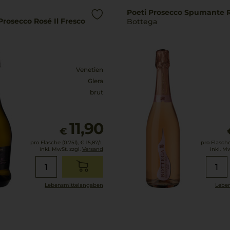
Poeti Prosecco Spumante 
 Prosecco Rosé Il Fresco
Bottega
Venetien
Glera
brut
11,90
€
pro Flasche (0.75l),
€ 15,87
/L
pro Flasche 
inkl. MwSt. zzgl.
Versand
inkl. M
Lebensmittel­angaben
Leben