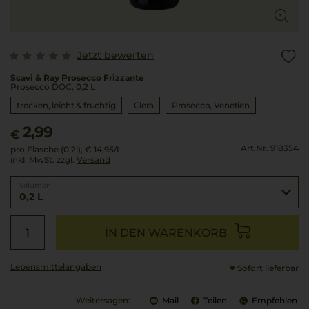
Jetzt bewerten
Scavi & Ray Prosecco Frizzante
Prosecco DOC, 0,2 L
trocken, leicht & fruchtig
Glera
Prosecco
Venetien
2,99
€
Art.Nr. 918354
pro Flasche (0.2l),
€ 14,95
/L
inkl. MwSt. zzgl.
Versand
Volumen
0,2 L
IN DEN WARENKORB
Lebensmittel­angaben
Sofort lieferbar
Weitersagen:
Mail
Teilen
Empfehlen