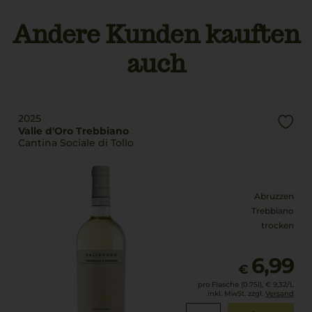
Origine Controllata
Geschmack
Andere Kunden kauften
trocken
Rebsorten
auch
100% Glera
Ø Nährwerte pro 100g
Brennwert
Trinktemperatur
272 kJ / 65 kcal
8 °C
Fett
2025
0 g
Alkoholgehalt
Valle d'Oro Trebbiano
davon gesättigte
Cantina Sociale di Tollo
10,5 % Vol.
Fettsäuren: 0 g
Restsüße
Kohlenhydrate
17 g/L
1,5 g
Abruzzen
davon Zucker: 1,5 g
Trebbiano
Säuregehalt
Eiweiß
trocken
5,5 g/L
0 g
Salz
Lagerpotential
6,99
€
0 g
2028
pro Flasche (0.75l),
€ 9,32
/L
inkl. MwSt. zzgl.
Versand