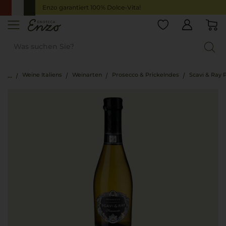
Enzo garantiert 100% Dolce-Vita!
Weine Italiens
Weinarten
Prosecco & Prickelndes
Scavi & Ray 