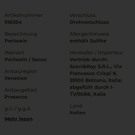
Artikelnummer
Verschluss
918354
Drehverschluss
Bezeichnung
Allergenhinweis
Perlwein
enthält Sulfite
Weinart
Hersteller / Importeur
Perlwein / Secco
Vertrieb durch:
Scavi&Ray S.R.L., Via
Anbauregion
Francesco Crispi 9,
Venetien
39100 Bolzano, Italia;
abgefüllt durch I-
Anbaugebiet
TV/9588, Italia
Prosecco
Land
g.U./ g.g.A
Italien
Prosecco
Mehr lesen
Füllmenge
Qualitätsstufe
0,2 L
Denominazione Di