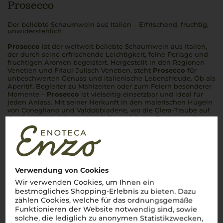
Prosecco
Der beliebte Schaumwein aus Italien – Erfrischend, fruchtig,
unwiderstehlich
Prosecco
ist der weltweit beliebte Schaumwein aus Italien,
der durch seine erfrischende Leichtigkeit, feine Perlage und
fruchtigen Aromen begeistert. Hergestellt in den Regionen
Venetien und Friaul-Julisch Venetien, steht
Prosecco
für
unbeschwerten Genuss und italienische Lebensfreude. Ob als
Aperitif, Begleiter zu Mahlzeiten oder zum Feiern besonderer
Momente –
Prosecco
ist vielseitig einsetzbar und ideal für
jeden Anlass. Mit seiner Herkunft in den malerischen Hügeln
von Conegliano und Valdobbiadene, wo die Glera-Traube auf
den besten Weinbergen gedeiht, verkörpert
Prosecco
die
Essenz italienischer Schaumweinkultur.
Mehr Weine aus Prosecco
Verwendung von Cookies
Wir verwenden Cookies, um Ihnen ein
bestmögliches Shopping-Erlebnis zu bieten. Dazu
zählen Cookies, welche für das ordnungsgemäße
Funktionieren der Website notwendig sind, sowie
solche, die lediglich zu anonymen Statistikzwecken,