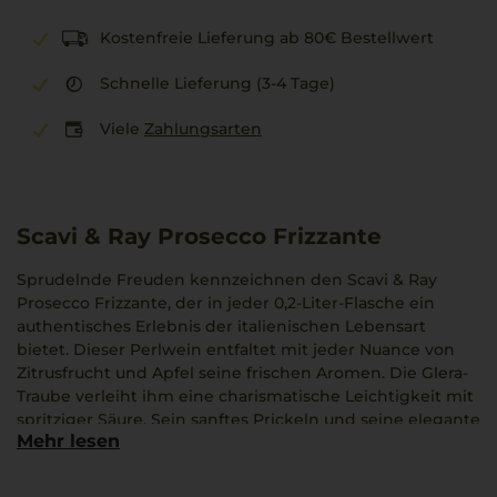
Kostenfreie Lieferung ab 80€ Bestellwert
Schnelle Lieferung (3-4 Tage)
Viele
Zahlungsarten
Scavi & Ray Prosecco Frizzante
Sprudelnde Freuden kennzeichnen den Scavi & Ray
Prosecco Frizzante, der in jeder 0,2-Liter-Flasche ein
authentisches Erlebnis der italienischen Lebensart
bietet. Dieser Perlwein entfaltet mit jeder Nuance von
Zitrusfrucht und Apfel seine frischen Aromen. Die Glera-
Traube verleiht ihm eine charismatische Leichtigkeit mit
spritziger Säure. Sein sanftes Prickeln und seine elegante
Mehr lesen
Balance machen jede Verkostung zu einem genussvollen
Moment. Scavi & Ray bringt damit fruchtige Reisen in
urlaubsähnliche Erinnerungen zurück.