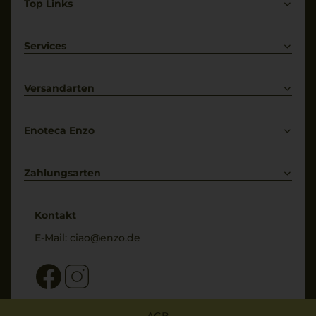
Top Links
Rotwein
Weißwein
Services
Prosecco
Lieferkonditionen
Primitivo
Kontakt
Versandarten
Bestellung widerrufen
Enoteca Enzo
Über uns
Bewertungs-Richtlinien
Zahlungsarten
* Preisangaben inkl. gesetzl. MwSt. und zzgl. Service- & Versandkosten
Kontakt
E-Mail:
ciao@enzo.de