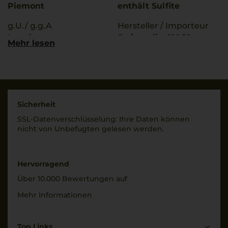
Piemont
enthält Sulfite
g.U./ g.g.A
Hersteller / Importeur
Langhe
Scrimaglio, 12060
Mehr lesen
Barolo (CN), Italia
Qualitätsstufe
Denominazione Di
Land
Origine Controllata
Italien
Rebsorten
Füllmenge
Sicherheit
100% Arneis
0,75 L
SSL-Daten­verschlüs­selung: Ihre Daten können
nicht von Unbe­fugten gelesen werden.
Trinktemperatur
Geschmack
8 °C
trocken
Alkoholgehalt
Hervorragend
13,5 % Vol.
Über 10.000 Bewertungen auf
Mehr Informationen
Top Links