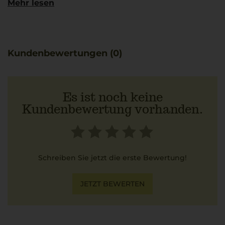
Mehr lesen
Auch Aromen von Trockenblumen, Mandel und Kräutern
sind zu schmecken. Das Lagerpotenzial des Weines ist
hervorragend.
Kundenbewertungen (0)
Es ist noch keine
Kundenbewertung vorhanden.
Schreiben Sie jetzt die erste Bewertung!
JETZT BEWERTEN