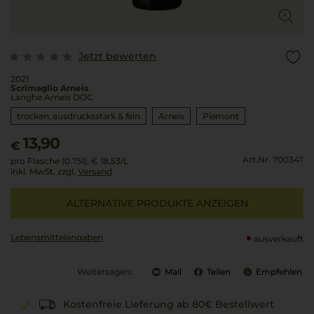
Jetzt bewerten
2021
Scrimaglio Arneis
Langhe Arneis DOC
trocken, ausdrucksstark & fein
Arneis
Piemont
13,90
€
Art.Nr. 700347
pro Flasche (0.75l),
€ 18,53
/L
inkl. MwSt. zzgl.
Versand
ALTERNATIVE PRODUKTE ANZEIGEN
Lebensmittel­angaben
ausverkauft
Weitersagen:
Mail
Teilen
Empfehlen
Kostenfreie Lieferung ab 80€ Bestellwert