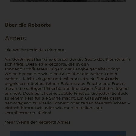
Über die Rebsorte
Arneis
Die Weiße Perle des Piemont
Ah, der
Arneis!
Ein
vino bianco
, der die Seele des
Piemonts
in
sich trägt. Diese edle Rebsorte, die in den
sonnendurchfluteten Hügeln der Langhe gedeiht, bringt
Weine hervor, die wie eine Brise über die weiten Felder
wehen – leicht, elegant und voller Ausdruck. Der
Arneis
begeistert mit einer feinen Balance aus Frische und Frucht,
die an die saftigen Pfirsiche und knackigen Äpfel der Region
erinnert. Doch es ist seine subtile Finesse, die jeden Schluck
zu einem Fest für die Sinne macht. Ein Glas
Arneis
passt
hervorragend zu
Vitello Tonnato
oder zarten Meeresfrüchten –
einfach himmlisch, oder wie man in Italien sagt:
semplicemente divino!
Mehr Weine der Rebsorte Arneis