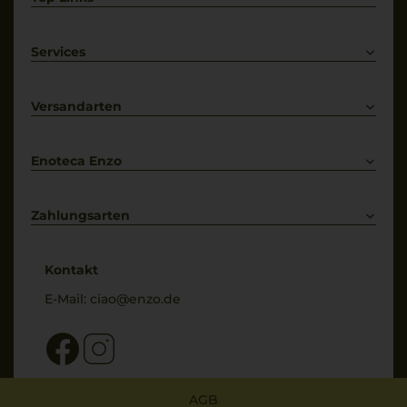
Rotwein
Weißwein
Services
Prosecco
Lieferkonditionen
Primitivo
Kontakt
Versandarten
Bestellung widerrufen
Enoteca Enzo
Über uns
Bewertungs-Richtlinien
Zahlungsarten
* Preisangaben inkl. gesetzl. MwSt. und zzgl. Service- & Versandkosten
Kontakt
E-Mail:
ciao@enzo.de
AGB