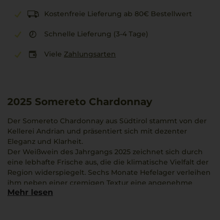
Kostenfreie Lieferung ab 80€ Bestellwert
Schnelle Lieferung (3-4 Tage)
Viele
Zahlungsarten
2025
Somereto Chardonnay
Der Somereto Chardonnay aus Südtirol stammt von der
Kellerei Andrian und präsentiert sich mit dezenter
Eleganz und Klarheit.
Der Weißwein des Jahrgangs 2025 zeichnet sich durch
eine lebhafte Frische aus, die die klimatische Vielfalt der
Region widerspiegelt. Sechs Monate Hefelager verleihen
ihm neben einer cremigen Textur eine angenehme
Mehr lesen
Schmelzigkeit.
Das Bouquet umfasst feine Aromen von gelben Äpfeln,
Zitrone und floralen Noten. Am Gaumen zeigt er sich