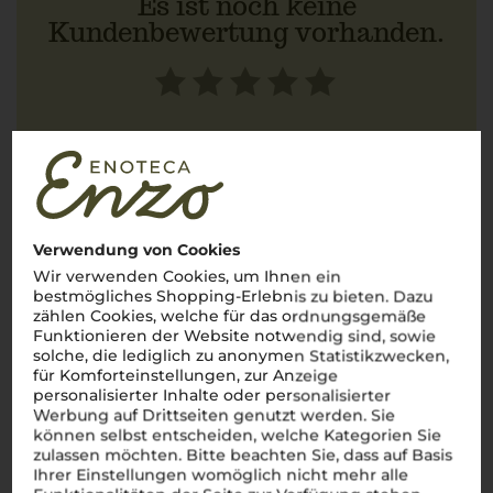
Es ist noch keine
Kundenbewertung vorhanden.
Schreiben Sie jetzt die erste Bewertung!
JETZT BEWERTEN
Verwendung von Cookies
Wir verwenden Cookies, um Ihnen ein
bestmögliches Shopping-Erlebnis zu bieten. Dazu
Über die Region
zählen Cookies, welche für das ordnungsgemäße
Funktionieren der Website notwendig sind, sowie
Südtirol
solche, die lediglich zu anonymen Statistikzwecken,
für Komforteinstellungen, zur Anzeige
personalisierter Inhalte oder personalisierter
Die alpinische Weinregion Italiens mit einzigartigem
Werbung auf Drittseiten genutzt werden. Sie
Charakter
können selbst entscheiden, welche Kategorien Sie
Willkommen in
Südtirol
, wo majestätische
zulassen möchten. Bitte beachten Sie, dass auf Basis
Alpenlandschaften auf italienischen Charme treffen und eine
Ihrer Einstellungen womöglich nicht mehr alle
der faszinierendsten Weinregionen des Landes bilden.