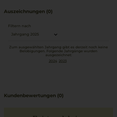
subtil mit frischer Säure und einer mineralischen Nuance.
Dieser Chardonnay ergänzt Gerichte wie ein cremiges
Auszeichnungen (0)
Risotto allo zafferano auf besondere Weise.
Filtern nach
Jahrgang 2025
Zum ausgewählten Jahrgang gibt es derzeit noch keine
Belobigungen. Folgende Jahrgänge wurden
ausgezeichnet:
2024
2023
Kundenbewertungen (0)