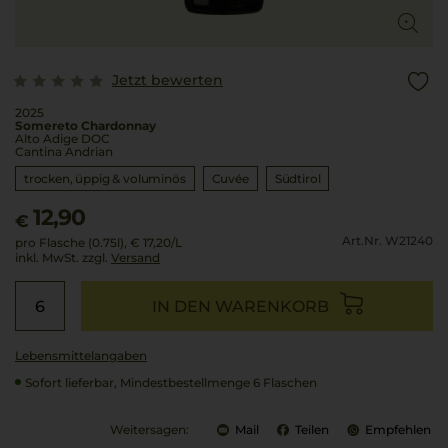
Jetzt bewerten
2025
Somereto Chardonnay
Alto Adige DOC
Cantina Andrian
trocken, üppig & voluminös
Cuvée
Südtirol
12,90
€
Art.Nr. W21240
pro Flasche (0.75l),
€ 17,20
/L
inkl. MwSt. zzgl.
Versand
IN DEN WARENKORB
Lebensmittel­angaben
Sofort lieferbar, Mindestbestellmenge 6 Flaschen
Weitersagen:
Mail
Teilen
Empfehlen