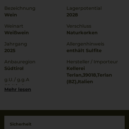
Bezeichnung
Lagerpotential
Wein
2028
Weinart
Verschluss
Weißwein
Naturkorken
Jahrgang
Allergenhinweis
2025
enthält Sulfite
Anbauregion
Hersteller / Importeur
Südtirol
Kellerei
Terlan,39018,Terlan
g.U./ g.g.A
(BZ),Italien
Südtirol
Mehr lesen
Land
Rebsorten
Italien
Chardonnay
Füllmenge
Trinktemperatur
0,75 L
8 °C
Sicherheit
Geschmack