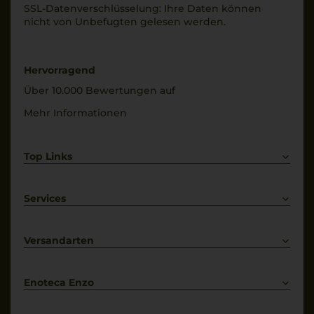
SSL-Daten­verschlüs­selung: Ihre Daten können
Alkoholgehalt
trocken
nicht von Unbe­fugten gelesen werden.
13 % Vol.
Restsüße
1,7 g/L
Hervorragend
Über 10.000 Bewertungen auf
Mehr Informationen
Top Links
Rotwein
Weißwein
Services
Prosecco
Lieferkonditionen
Primitivo
Kontakt
Versandarten
Bestellung widerrufen
Enoteca Enzo
Über uns