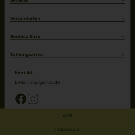
Services
Prosecco
Lieferkonditionen
Primitivo
Kontakt
Versandarten
Bestellung widerrufen
Enoteca Enzo
Über uns
Bewertungs-Richtlinien
Zahlungsarten
* Preisangaben inkl. gesetzl. MwSt. und zzgl. Service- & Versandkosten
Kontakt
E-Mail:
ciao@enzo.de
AGB
Impressum