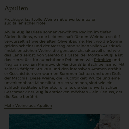
Apulien
Fruchtige, kraftvolle Weine mit unverkennbarer
süditalienischer Note
Ah, la
Puglia
! Diese sonnenverwöhnte Region im tiefen
Süden Italiens, wo die Leidenschaft für den Weinbau so tief
verwurzelt ist wie die alten Olivenbäume. Hier, wo die Sonne
golden scheint und der
Mezzogiorno
seinen vollen Ausdruck
findet, entstehen Weine, die genauso charaktervoll sind wie
das Land selbst. Von Salento bis Castel del Monte –
Puglia
ist
das Herzstück für autochthone Rebsorten wie
Primitivo
und
Negroamaro
. Ein Primitivo di Manduria? Einfach
bellisimo
! Mit
seiner kräftigen Struktur und den intensiven Aromen erzählt
er Geschichten von warmen Sommernächten und dem Duft
der Macchia. Diese Weine, die Fruchtigkeit, Würze und eine
unverkennbare Mineralität in sich vereinen, sind wie ein
Schluck Süditalien.
Perfetto
für alle, die den unverfälschten
Geschmack der
Puglia
entdecken möchten – ein Genuss, der
die Seele berührt.
Mehr Weine aus Apulien