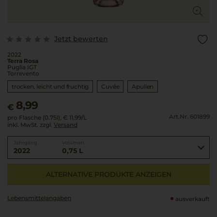
Jetzt bewerten
2022
Terra Rosa
Puglia IGT
Torrevento
trocken, leicht und fruchtig
Cuvée
Apulien
8,99
€
Art.Nr. 601899
pro Flasche (0.75l),
€ 11,99
/L
inkl. MwSt. zzgl.
Versand
Jahrgang
Volumen
2022
0,75 L
ALTERNATIVE PRODUKTE ANZEIGEN
Lebensmittel­angaben
ausverkauft