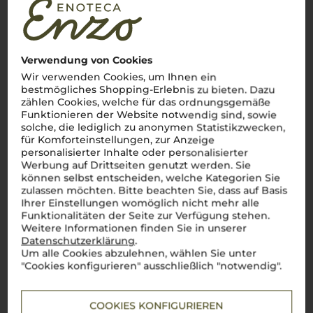
Torrevento
Vom Benediktinerkloster zur Weinikone Apuliens
Mitten im sonnenverwöhnten
Apulien
, umgeben von den
Verwendung von Cookies
wilden Landschaften des Murgia-Naturparks, liegt das
Weingut
Torrevento
. Seit den 1940er Jahren bringt das
Wir verwenden Cookies, um Ihnen ein
Weingut die Essenz Süditaliens ins Glas. Einst ein
bestmögliches Shopping-Erlebnis zu bieten. Dazu
Benediktinerkloster, strahlt das historische Anwesen eine
zählen Cookies, welche für das ordnungsgemäße
besondere Atmosphäre aus, die die tiefe Verbindung zur
Funktionieren der Website notwendig sind, sowie
Region unterstreicht. Hier, wo der trockene Wind die Reben
solche, die lediglich zu anonymen Statistikzwecken,
fordert, gedeihen autochthone Rebsorten wie Nero di Troia
und
Primitivo
. Mit einer klaren Philosophie der Nachhaltigkeit
für Komforteinstellungen, zur Anzeige
und Leidenschaft für das Handwerk entstehen bei
personalisierter Inhalte oder personalisierter
Torrevento Weine
, die den einzigartigen Geschmack
Werbung auf Drittseiten genutzt werden. Sie
Apuliens verkörpern – kraftvoll, charakterstark und immer
können selbst entscheiden, welche Kategorien Sie
autentico
.
zulassen möchten. Bitte beachten Sie, dass auf Basis
Ihrer Einstellungen womöglich nicht mehr alle
Mehr Weine von Torrevento
Funktionalitäten der Seite zur Verfügung stehen.
Weitere Informationen finden Sie in unserer
Datenschutzerklärung
.
Um alle Cookies abzulehnen, wählen Sie unter
"Cookies konfigurieren" ausschließlich "notwendig".
COOKIES KONFIGURIEREN