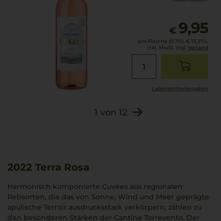
9,95
€
pro Flasche (0.75l),
€ 13,27
/L
inkl. MwSt. zzgl.
Versand
Lebensmittel­angaben
1
von
12
2022
Terra Rosa
Harmonisch komponierte Cuvées aus regionalen
Rebsorten, die das von Sonne, Wind und Meer geprägte
apulische Terroir ausdrucksstark verkörpern, zählen zu
den besonderen Stärken der Cantine Torrevento. Der