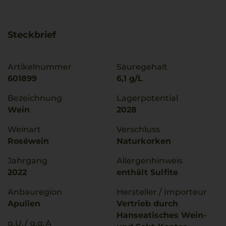
Steckbrief
Artikelnummer
Säuregehalt
601899
6,1 g/L
Bezeichnung
Lagerpotential
Wein
2028
Weinart
Verschluss
Roséwein
Naturkorken
Jahrgang
Allergenhinweis
2022
enthält Sulfite
Anbauregion
Hersteller / Importeur
Apulien
Vertrieb durch
Hanseatisches Wein-
g.U./ g.g.A