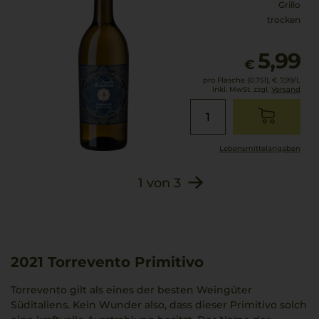
Grillo
trocken
5,99
€
pro Flasche (0.75l),
€ 7,99
/L
inkl. MwSt. zzgl.
Versand
Lebensmittel­angaben
1
von
3
2021
Torrevento Primitivo
Torrevento gilt als eines der besten Weingüter
Süditaliens. Kein Wunder also, dass dieser Primitivo solch