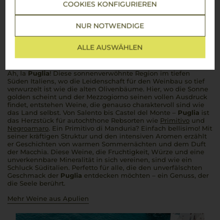
COOKIES KONFIGURIEREN
Über die Region
NUR NOTWENDIGE
Apulien
ALLE AUSWÄHLEN
Fruchtige, kraftvolle Weine mit unverkennbarer
süditalienischer Note
Ah, la
Puglia
! Diese sonnenverwöhnte Region im tiefen
Süden Italiens, wo die Leidenschaft für den Weinbau so tief
verwurzelt ist wie die alten Olivenbäume. Hier, wo die Sonne
golden scheint und der
Mezzogiorno
seinen vollen Ausdruck
findet, entstehen Weine, die genauso charaktervoll sind wie
das Land selbst. Von Salento bis Castel del Monte –
Puglia
ist
das Herzstück für autochthone Rebsorten wie
Primitivo
und
Negroamaro
. Ein Primitivo di Manduria? Einfach
bellisimo
! Mit
seiner kräftigen Struktur und den intensiven Aromen erzählt
er Geschichten von warmen Sommernächten und dem Duft
der Macchia. Diese Weine, die Fruchtigkeit, Würze und eine
unverkennbare Mineralität in sich vereinen, sind wie ein
Schluck Süditalien.
Perfetto
für alle, die den unverfälschten
Geschmack der
Puglia
entdecken möchten – ein Genuss, der
die Seele berührt.
Mehr Weine aus Apulien