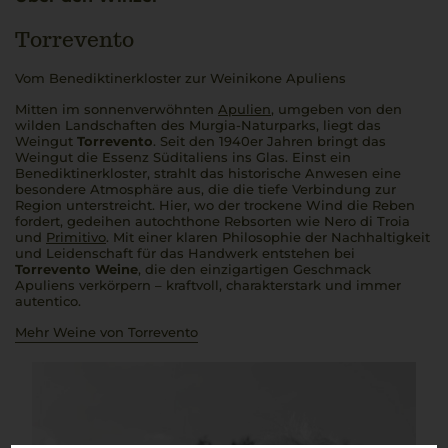
Torrevento
Vom Benediktinerkloster zur Weinikone Apuliens
Mitten im sonnenverwöhnten
Apulien
, umgeben von den
wilden Landschaften des Murgia-Naturparks, liegt das
Weingut
Torrevento
. Seit den 1940er Jahren bringt das
Weingut die Essenz Süditaliens ins Glas. Einst ein
Benediktinerkloster, strahlt das historische Anwesen eine
besondere Atmosphäre aus, die die tiefe Verbindung zur
Region unterstreicht. Hier, wo der trockene Wind die Reben
fordert, gedeihen autochthone Rebsorten wie Nero di Troia
und
Primitivo
. Mit einer klaren Philosophie der Nachhaltigkeit
und Leidenschaft für das Handwerk entstehen bei
Torrevento Weine
, die den einzigartigen Geschmack
Apuliens verkörpern – kraftvoll, charakterstark und immer
autentico
.
Mehr Weine von Torrevento