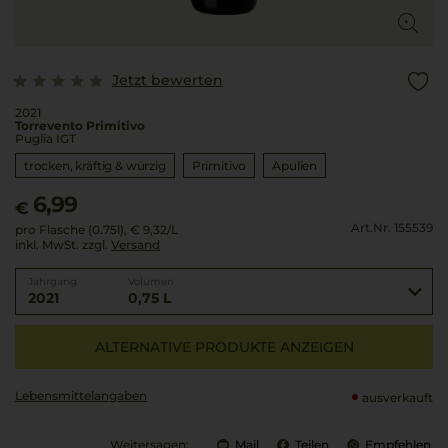
Jetzt bewerten
2021
Torrevento Primitivo
Puglia IGT
trocken, kräftig & würzig
Primitivo
Apulien
6,99
€
Art.Nr. 155539
pro Flasche (0.75l),
€ 9,32
/L
inkl. MwSt. zzgl.
Versand
Jahrgang
Volumen
2021
0,75 L
ALTERNATIVE PRODUKTE ANZEIGEN
Lebensmittel­angaben
ausverkauft
Weitersagen:
Mail
Teilen
Empfehlen