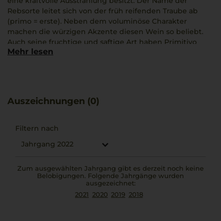
eine kraftvolle Ausstrahlung besitzt. Der Name der
Rebsorte leitet sich von der früh reifenden Traube ab
(primo = erste). Neben dem voluminöse Charakter
machen die würzigen Akzente diesen Wein so beliebt.
Auch seine fruchtige und saftige Art haben Primitivo
Mehr lesen
zum beliebtesten Rotwein in Deutschland gemacht. Der
Duft erinnert an dunkle Kirschen und zeigt leichte
Kräuter-Noten. Man spürt die Kraft der Sonne, die die
Trauben zu ihrer vollen Reife gebracht hat!
Auszeichnungen (0)
Filtern nach
Jahrgang 2022
Zum ausgewählten Jahrgang gibt es derzeit noch keine
Belobigungen. Folgende Jahrgänge wurden
ausgezeichnet:
2021
2020
2019
2018