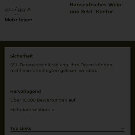
Hanseatisches Wein-
g.U./ g.g.A
und Sekt- Kontor
Puglia
Hawesko GmbH, D-
Mehr lesen
22763 Hamburg;
Qualitätsstufe
Imbottigliato da:
Indicazione Geografica
Cantine Torrevento
Tipica
SRL, Corato, Italia
Rebsorten
Sicherheit
Land
100% Primitivo
SSL-Daten­verschlüs­selung: Ihre Daten können
Italien
nicht von Unbe­fugten gelesen werden.
Trinktemperatur
Füllmenge
18 °C
0,75 L
Alkoholgehalt
Hervorragend
Geschmack
13 % Vol.
Über 10.000 Bewertungen auf
trocken
Restsüße
Mehr Informationen
8 g/L
Top Links