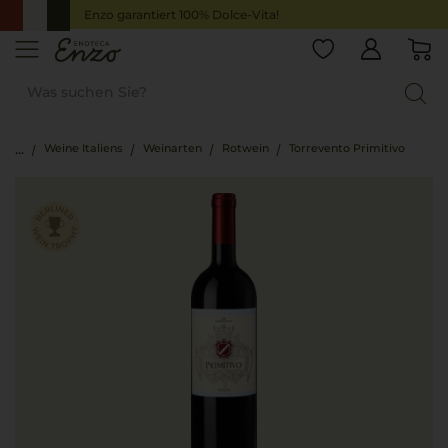
Enzo garantiert 100% Dolce-Vita!
Weine Italiens
Weinarten
Rotwein
Torrevento Primitivo