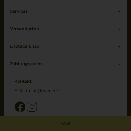
Rotwein
Weißwein
Services
Prosecco
Lieferkonditionen
Primitivo
Kontakt
Versandarten
Bestellung widerrufen
Enoteca Enzo
Über uns
Bewertungs-Richtlinien
Zahlungsarten
* Preisangaben inkl. gesetzl. MwSt. und zzgl. Service- & Versandkosten
Kontakt
E-Mail:
ciao@enzo.de
AGB