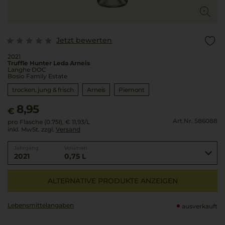
Jetzt bewerten
2021
Truffle Hunter Leda Arneis
Langhe DOC
Bosio Family Estate
trocken, jung & frisch
Arneis
Piemont
8,95
€
Art.Nr. 586088
pro Flasche (0.75l),
€ 11,93
/L
inkl. MwSt. zzgl.
Versand
Jahrgang
Volumen
2021
0,75 L
ALTERNATIVE PRODUKTE ANZEIGEN
Lebensmittel­angaben
ausverkauft