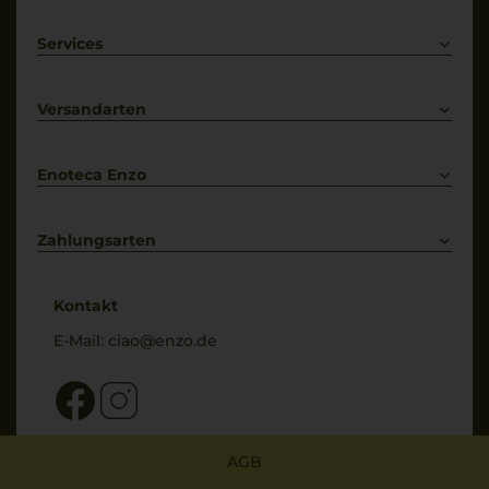
Rotwein
Weißwein
Services
Prosecco
Lieferkonditionen
Primitivo
Kontakt
Versandarten
Bestellung widerrufen
Enoteca Enzo
Über uns
Bewertungs-Richtlinien
Zahlungsarten
* Preisangaben inkl. gesetzl. MwSt. und zzgl. Service- & Versandkosten
Kontakt
E-Mail:
ciao@enzo.de
AGB