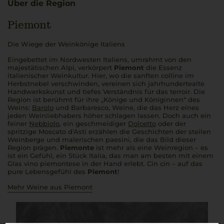
Über die Region
Piemont
Die Wiege der Weinkönige Italiens
Eingebettet im Nordwesten Italiens, umrahmt von den
majestätischen
Alpi
, verkörpert
Piemont
die Essenz
italienischer Weinkultur. Hier, wo die sanften
colline
im
Herbstnebel verschwinden, vereinen sich jahrhundertealte
Handwerkskunst und tiefes Verständnis für das
terroir
. Die
Region ist berühmt für ihre „Könige und Königinnen“ des
Weins:
Barolo
und Barbaresco, Weine, die das Herz eines
jeden Weinliebhabers höher schlagen lassen. Doch auch ein
feiner
Nebbiolo
, ein geschmeidiger
Dolcetto
oder der
spritzige Moscato d'Asti erzählen die Geschichten der steilen
Weinberge und malerischen
paesini
, die das Bild dieser
Region prägen.
Piemonte
ist mehr als eine Weinregion – es
ist ein Gefühl, ein Stück
Italia
, das man am besten mit einem
Glas
vino piemontese
in der Hand erlebt.
Cin cin
– auf das
pure Lebensgefühl des
Piemont
!
Mehr Weine aus Piemont