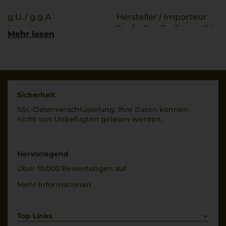
g.U./ g.g.A
Hersteller / Importeur
Langhe
Bosio Family Estate Srl
Mehr lesen
, Strada Borelli 10, 12058
Qualitätsstufe
Santo Stefano Belbo,
Denominazione Di
Italy
Origine Controllata
Land
Rebsorten
Italien
Sicherheit
100% Arneis
SSL-Daten­verschlüs­selung: Ihre Daten können
Füllmenge
nicht von Unbe­fugten gelesen werden.
Trinktemperatur
0,75 L
8 °C
Geschmack
Alkoholgehalt
Hervorragend
trocken
13,5 % Vol.
Über 10.000 Bewertungen auf
Mehr Informationen
Top Links