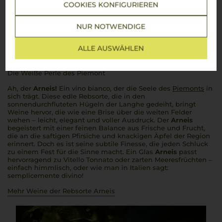
COOKIES KONFIGURIEREN
NUR NOTWENDIGE
Über die Rebsorte
ALLE AUSWÄHLEN
Arneis
Die Weiße Perle des Piemont
Ah, der
Arneis!
Ein
vino bianco
, der die Seele des
Piemonts
in
sich trägt. Diese edle Rebsorte, die in den
sonnendurchfluteten Hügeln der Langhe gedeiht, bringt
Weine hervor, die wie eine Brise über die weiten Felder
wehen – leicht, elegant und voller Ausdruck. Der
Arneis
begeistert mit einer feinen Balance aus Frische und Frucht,
die an die saftigen Pfirsiche und knackigen Äpfel der Region
erinnert. Doch es ist seine subtile Finesse, die jeden Schluck
zu einem Fest für die Sinne macht. Ein Glas
Arneis
passt
hervorragend zu
Vitello Tonnato
oder zarten Meeresfrüchten –
einfach himmlisch, oder wie man in Italien sagt:
semplicemente divino!
Mehr Weine der Rebsorte Arneis