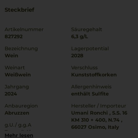
Steckbrief
Artikelnummer
Säuregehalt
827292
6,3 g/L
Bezeichnung
Lagerpotential
Wein
2028
Weinart
Verschluss
Weißwein
Kunststoffkorken
Jahrgang
Allergenhinweis
2024
enthält Sulfite
Anbauregion
Hersteller / Importeur
Abruzzen
Umani Ronchi , S.S. 16
KM 310 + 400, N.74 ,
g.U./ g.g.A
66027 Osimo, Italy
Terre d' Abruzzo
Mehr lesen