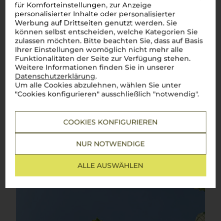
für Komforteinstellungen, zur Anzeige
Pecorino
personalisierter Inhalte oder personalisierter
Werbung auf Drittseiten genutzt werden. Sie
Ein Klassiker der italienischen Weinkultur – frisch, lebendig
können selbst entscheiden, welche Kategorien Sie
und voller Charakter
zulassen möchten. Bitte beachten Sie, dass auf Basis
Ihrer Einstellungen womöglich nicht mehr alle
Pecorino
– ein Name, der nicht nur für den berühmten Käse
Funktionalitäten der Seite zur Verfügung stehen.
steht, sondern auch für einen
vino bianco
, der die Seele
Italiens einfängt. Diese alte, autochthone Rebsorte, die in den
Weitere Informationen finden Sie in unserer
sanften Hügeln der
Marche
und
Abruzzen
beheimatet ist, gilt
Datenschutzerklärung
.
als echter Schatz der italienischen Weinwelt. Mit seinen
Um alle Cookies abzulehnen, wählen Sie unter
intensiven Aromen von reifen Früchten, einer lebendigen
"Cookies konfigurieren" ausschließlich "notwendig".
Frische und einer ausgewogenen Säure ist dieser Wein die
ideale Wahl für Liebhaber feiner Weißweine. Ob zu frischen
frutti di mare
, leichten
antipasti
oder einem delikaten
risotto
–
Pecorino
Wein
bringt den eleganten Geschmack
COOKIES KONFIGURIEREN
Mittelitaliens auf den Tisch.
Perfetto
für unvergessliche
Genussmomente!
NUR NOTWENDIGE
Mehr Weine der Rebsorte Pecorino
ALLE AUSWÄHLEN