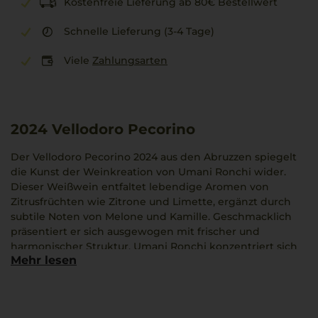
Kostenfreie Lieferung ab 80€ Bestellwert
Schnelle Lieferung (3-4 Tage)
Viele
Zahlungsarten
2024
Vellodoro Pecorino
Der Vellodoro Pecorino 2024 aus den Abruzzen spiegelt
die Kunst der Weinkreation von Umani Ronchi wider.
Dieser Weißwein entfaltet lebendige Aromen von
Zitrusfrüchten wie Zitrone und Limette, ergänzt durch
subtile Noten von Melone und Kamille. Geschmacklich
präsentiert er sich ausgewogen mit frischer und
harmonischer Struktur. Umani Ronchi konzentriert sich
Mehr lesen
auf einheimische Sorten und hat mit diesem Wein einen
Begleiter für Gerichte wie Spaghetti alle Vongole
geschaffen, der zu genussvollen Momenten einlädt.