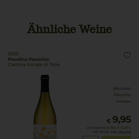
Land
Qualitätsstufe
Italien
Indicazione Geografica
Tipica
Füllmenge
Ähnliche Weine
0,75 L
Rebsorten
100% Pecorino
Geschmack
trocken
Trinktemperatur
2025
10 °C
Zutaten
Pecolina Pecorino
Cantina Sociale di Tollo
Trauben,
Alkoholgehalt
konservierungsstoffe
12,5 % Vol.
(SULFITE).
Abruzzen
Restsüße
Pecorino
4 g/L
trocken
9,95
€
pro Flasche (0.75l),
€ 13,27
/L
inkl. MwSt. zzgl.
Versand