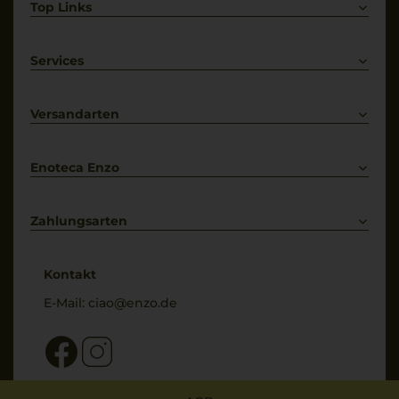
Top Links
Rotwein
Weißwein
Services
Prosecco
Lieferkonditionen
Primitivo
Kontakt
Versandarten
Bestellung widerrufen
Enoteca Enzo
Über uns
Bewertungs-Richtlinien
Zahlungsarten
* Preisangaben inkl. gesetzl. MwSt. und zzgl. Service- & Versandkosten
Kontakt
E-Mail:
ciao@enzo.de