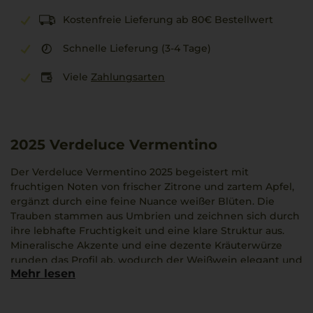
Kostenfreie Lieferung ab 80€ Bestellwert
Schnelle Lieferung (3-4 Tage)
Viele
Zahlungsarten
2025
Verdeluce Vermentino
Der Verdeluce Vermentino 2025 begeistert mit
fruchtigen Noten von frischer Zitrone und zartem Apfel,
ergänzt durch eine feine Nuance weißer Blüten. Die
Trauben stammen aus Umbrien und zeichnen sich durch
ihre lebhafte Fruchtigkeit und eine klare Struktur aus.
Mineralische Akzente und eine dezente Kräuterwürze
runden das Profil ab, wodurch der Weißwein elegant und
Mehr lesen
ausgewogen wirkt. Die harmonische Säure unterstreicht
die Frische und sorgt für anregende, knackige Aromen
am Gaumen.