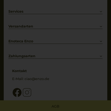
Rotwein
Weißwein
Services
Prosecco
Lieferkonditionen
Primitivo
Kontakt
Versandarten
Bestellung widerrufen
Enoteca Enzo
Über uns
Bewertungs-Richtlinien
Zahlungsarten
* Preisangaben inkl. gesetzl. MwSt. und zzgl. Service- & Versandkosten
Kontakt
E-Mail:
ciao@enzo.de
AGB