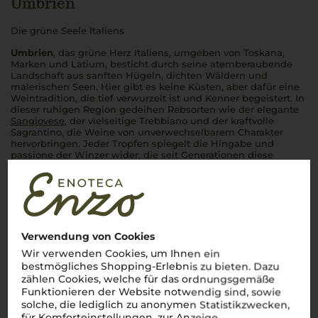
Umbrien
Die grüne Seele Italiens
Umbrien
, das grüne Herz Italiens, umgeben von Toskana,
Marken und Latium, besticht durch seine atemberaubende
Landschaft aus sanften Hügeln, dichten Wäldern und
malerischen Seen. Hier gibt es keine Küsten, aber dafür eine
Weintradition, die tief verwurzelt ist und Kenner begeistert. In
dieser ruhigen Region gedeihen Rebsorten wie der elegante
Sangiovese
, der vielseitige Trebbiano und der kraftvolle
Sagrantino, die Weine von unverwechselbarem Charakter
hervorbringen. Jeder Tropfen spiegelt die Hingabe und
passione
der Winzer wider, die seit Generationen diese
Schätze hegen.
Mehr Weine aus Umbrien
Verwendung von Cookies
Wir verwenden Cookies, um Ihnen ein
bestmögliches Shopping-Erlebnis zu bieten. Dazu
zählen Cookies, welche für das ordnungsgemäße
Funktionieren der Website notwendig sind, sowie
solche, die lediglich zu anonymen Statistikzwecken,
für Komforteinstellungen, zur Anzeige