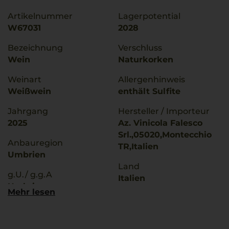
Artikelnummer
Lagerpotential
W67031
2028
Bezeichnung
Verschluss
Wein
Naturkorken
Weinart
Allergenhinweis
Weißwein
enthält Sulfite
Jahrgang
Hersteller / Importeur
2025
Az. Vinicola Falesco
Srl.,05020,Montecchio
Anbauregion
TR,Italien
Umbrien
Land
g.U./ g.g.A
Italien
Umbrien
Mehr lesen
Füllmenge
Rebsorten
0,75 L
Vermentino