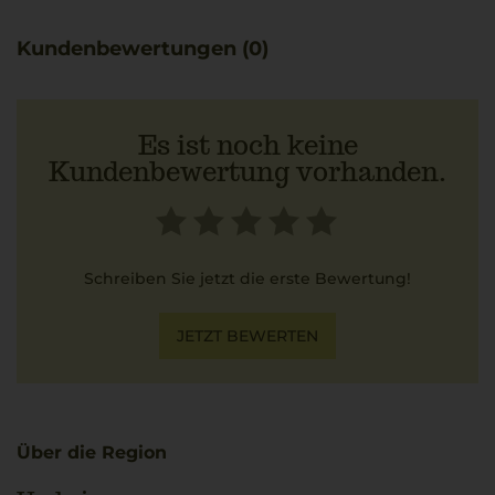
Dieser Vermentino passt ideal zu Gerichten wie Vitello
Tonnato, bei dem die feine Frucht die Kombination aus
Kundenbewertungen (0)
Kalbfleisch und cremiger Thunfischsauce hervorragend
ergänzt.
Es ist noch keine
Kundenbewertung vorhanden.
Schreiben Sie jetzt die erste Bewertung!
JETZT BEWERTEN
Über die Region