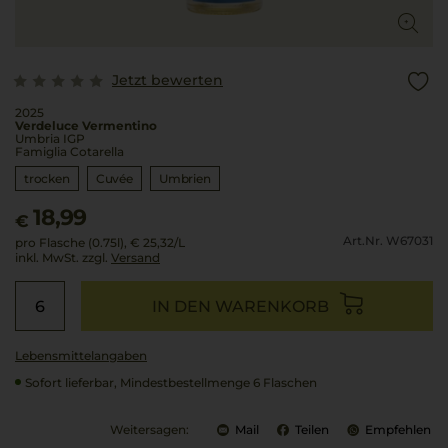
Jetzt bewerten
2025
Verdeluce Vermentino
Umbria IGP
Famiglia Cotarella
trocken
Cuvée
Umbrien
18,99
€
Art.Nr. W67031
pro Flasche (0.75l),
€ 25,32
/L
inkl. MwSt. zzgl.
Versand
IN DEN WARENKORB
Lebensmittel­angaben
Sofort lieferbar, Mindestbestellmenge 6 Flaschen
Weitersagen:
Mail
Teilen
Empfehlen