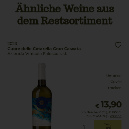
Geschmack
Ähnliche Weine aus
Trinktemperatur
trocken
8 °C
dem Restsortiment
Alkoholgehalt
12 % Vol.
2023
Cuore delle Cotarella Gran Cascata
Azienda Vinicola Falesco s.r.l.
Umbrien
Cuvée
trocken
13,90
€
pro Flasche (0.75l),
€ 18,53
/L
inkl. MwSt. zzgl.
Versand