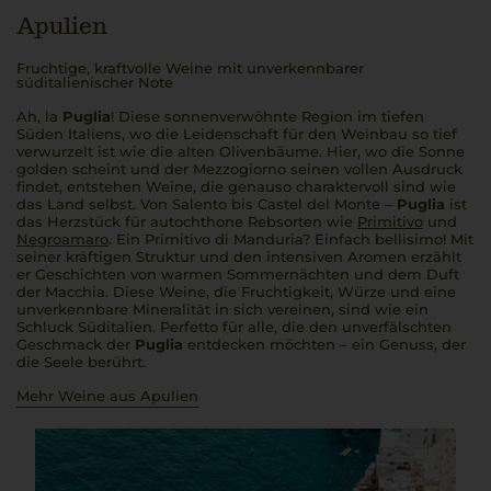
Apulien
Fruchtige, kraftvolle Weine mit unverkennbarer
süditalienischer Note
Ah, la
Puglia
! Diese sonnenverwöhnte Region im tiefen
Süden Italiens, wo die Leidenschaft für den Weinbau so tief
verwurzelt ist wie die alten Olivenbäume. Hier, wo die Sonne
golden scheint und der
Mezzogiorno
seinen vollen Ausdruck
findet, entstehen Weine, die genauso charaktervoll sind wie
das Land selbst. Von Salento bis Castel del Monte –
Puglia
ist
das Herzstück für autochthone Rebsorten wie
Primitivo
und
Negroamaro
. Ein Primitivo di Manduria? Einfach
bellisimo
! Mit
seiner kräftigen Struktur und den intensiven Aromen erzählt
er Geschichten von warmen Sommernächten und dem Duft
der Macchia. Diese Weine, die Fruchtigkeit, Würze und eine
unverkennbare Mineralität in sich vereinen, sind wie ein
Schluck Süditalien.
Perfetto
für alle, die den unverfälschten
Geschmack der
Puglia
entdecken möchten – ein Genuss, der
die Seele berührt.
Mehr Weine aus Apulien