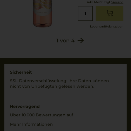
Zutaten
inkl. MwSt. zzgl.
Versand
2030
Trauben,
STABILISATOREN:
Verschluss
Gummi Arabicum,
DIAM
Kaliumpolyaspartat,
Lebensmittel­angaben
Konservierungs- und
Allergenhinweis
1
von
4
Antioxidationsmittel:
enthält Sulfite
KALIUMMETABISULFIT.
Traube, Stabilisatoren,
Konservierungsstoffe
und
Sicherheit
Antioxidationsmittel.
SSL-Daten­verschlüs­selung: Ihre Daten können
nicht von Unbe­fugten gelesen werden.
Hervorragend
Über 10.000 Bewertungen auf
Mehr Informationen