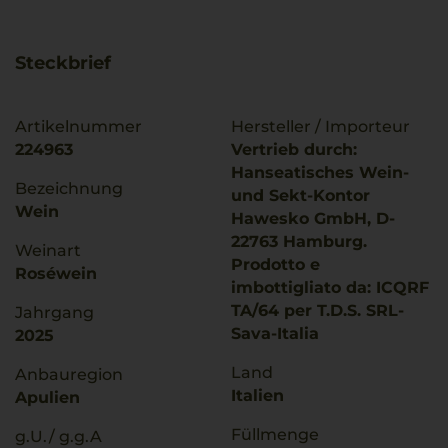
Steckbrief
Artikelnummer
Hersteller / Importeur
224963
Vertrieb durch:
Hanseatisches Wein-
Bezeichnung
und Sekt-Kontor
Wein
Hawesko GmbH, D-
22763 Hamburg.
Weinart
Prodotto e
Roséwein
imbottigliato da: ICQRF
TA/64 per T.D.S. SRL-
Jahrgang
Sava-Italia
2025
Land
Anbauregion
Italien
Apulien
Füllmenge
g.U./ g.g.A