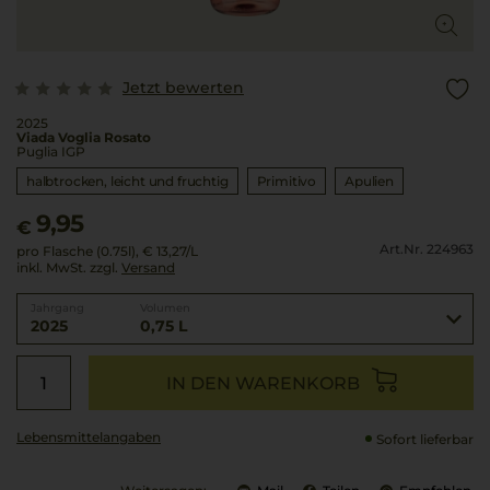
Jetzt bewerten
2025
Viada Voglia Rosato
Puglia IGP
halbtrocken, leicht und fruchtig
Primitivo
Apulien
9,95
€
Art.Nr. 224963
pro Flasche (0.75l),
€ 13,27
/L
inkl. MwSt. zzgl.
Versand
Jahrgang
Volumen
2025
0,75 L
IN DEN WARENKORB
Lebensmittel­angaben
Sofort lieferbar