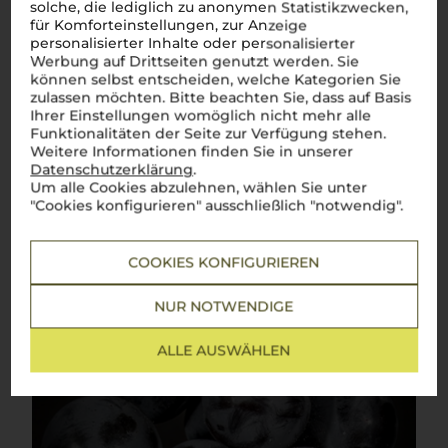
solche, die lediglich zu anonymen Statistikzwecken,
für Komforteinstellungen, zur Anzeige
personalisierter Inhalte oder personalisierter
Über die Rebsorte
Werbung auf Drittseiten genutzt werden. Sie
können selbst entscheiden, welche Kategorien Sie
Primitivo
zulassen möchten. Bitte beachten Sie, dass auf Basis
Ihrer Einstellungen womöglich nicht mehr alle
Funktionalitäten der Seite zur Verfügung stehen.
Die Essenz Apuliens – intensiv, fruchtig und voller Charakter
Weitere Informationen finden Sie in unserer
Primitivo
, eine der bedeutsamsten Rebsorten Italiens,
Datenschutzerklärung
.
begeistert Weinliebhaber weltweit mit ihrer intensiven
Um alle Cookies abzulehnen, wählen Sie unter
Fruchtigkeit und kraftvollen Aromen. Ursprünglich aus
"Cookies konfigurieren" ausschließlich "notwendig".
Kroatien stammend, zeichnet sich der Primitivo durch seine
tiefrote Farbe, reichhaltigen Geschmack und
außergewöhnliche Vielseitigkeit aus. Ob zu kräftigen
Fleischgerichten, herzhaften Pastaspezialitäten oder als Solist
COOKIES KONFIGURIEREN
–
Primitivo
überzeugt in jeder Situation und versprüht dabei
das unverwechselbare italienische Lebensgefühl.
Buon vino,
NUR NOTWENDIGE
buon cibo, buon amici
!
Mehr Weine der Rebsorte Primitivo
ALLE AUSWÄHLEN