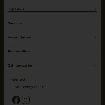
Top Links
Rotwein
Weißwein
Services
Prosecco
Lieferkonditionen
Primitivo
Kontakt
Versandarten
Bestellung widerrufen
Enoteca Enzo
Über uns
Bewertungs-Richtlinien
Zahlungsarten
* Preisangaben inkl. gesetzl. MwSt. und zzgl. Service- & Versandkosten
Kontakt
E-Mail:
ciao@enzo.de