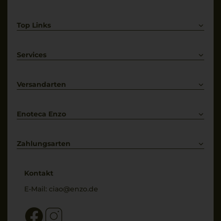
Top Links
Rotwein
Weißwein
Services
Prosecco
Lieferkonditionen
Primitivo
Kontakt
Versandarten
Bestellung widerrufen
Enoteca Enzo
Über uns
Bewertungs-Richtlinien
Zahlungsarten
* Preisangaben inkl. gesetzl. MwSt. und zzgl. Service- & Versandkosten
Kontakt
E-Mail:
ciao@enzo.de