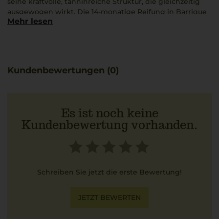
seine kraftvolle, tanninreiche Struktur, die gleichzeitig
ausgewogen wirkt. Die 14-monatige Reifung in Barrique
Mehr lesen
verleiht ihm eine zusätzliche Textur, Schmelz und eine
dezente Würze.
Gut eingebundene Tannine ermöglichen eine lange
Lagerfähigkeit und steigerschaffende Komplexität. Passt
ausgezeichnet zu reichhaltigen Gerichten wie Osso Buco
Kundenbewertungen (0)
alla Milanese.
Es ist noch keine
Kundenbewertung vorhanden.
Schreiben Sie jetzt die erste Bewertung!
JETZT BEWERTEN