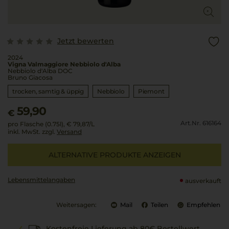
Jetzt bewerten
2024
Vigna Valmaggiore Nebbiolo d'Alba
Nebbiolo d'Alba DOC
Bruno Giacosa
trocken, samtig & üppig
Nebbiolo
Piemont
59,90
€
Art.Nr. 616164
pro Flasche (0.75l),
€ 79,87
/L
inkl. MwSt. zzgl.
Versand
ALTERNATIVE PRODUKTE ANZEIGEN
Lebensmittel­angaben
ausverkauft
Weitersagen:
Mail
Teilen
Empfehlen
Kostenfreie Lieferung ab 80€ Bestellwert