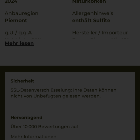
2024
Naturkorken
Anbauregion
Allergenhinweis
Piemont
enthält Sulfite
g.U./ g.g.A
Hersteller / Importeur
Nebbiolo d'Alba
Bruno Giacosa Via XX
Mehr lesen
Settembre 52 Neiv Italy
Rebsorten
100% Nebbiolo
Land
Italien
Trinktemperatur
18 °C
Füllmenge
Sicherheit
0,75 L
SSL-Daten­verschlüs­selung: Ihre Daten können
Alkoholgehalt
nicht von Unbe­fugten gelesen werden.
15 % Vol.
Geschmack
trocken
Hervorragend
Über 10.000 Bewertungen auf
Mehr Informationen