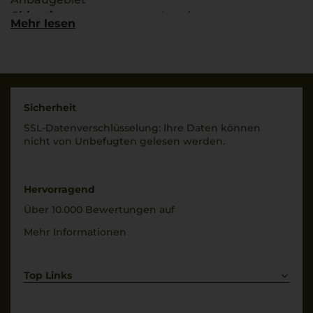
Chianti
Land
Mehr lesen
Italien
g.U./ g.g.A
Chianti Classico
Füllmenge
0,75 L
Rebsorten
Merlot
Geschmack
Sicherheit
Sangiovese
trocken
SSL-Daten­verschlüs­selung: Ihre Daten können
nicht von Unbe­fugten gelesen werden.
Trinktemperatur
16 °C
Hervorragend
Über 10.000 Bewertungen auf
Mehr Informationen
Top Links
Rotwein