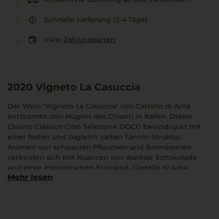
Schnelle Lieferung (3-4 Tage)
Viele
Zahlungsarten
2020
Vigneto La Casuccia
Der Wein "Vigneto La Casuccia" von Castello di Ama
entstammt den Hügeln des Chianti in Italien. Dieser
Chianti Classico Gran Selezione DOCG beeindruckt mit
einer festen und zugleich zarten Tannin-Struktur.
Aromen von schwarzen Pflaumen und Brombeeren
verbinden sich mit Nuancen von dunkler Schokolade
und einer mineralischen Erdigkeit. Castello di Ama
Mehr lesen
kombiniert moderne Methoden mit einer lange
zurückreichenden Vergangenheit und gilt als innovativ
im toskanischen Weinbau. Dieser Rotwein entfaltet sein
volles Flair in Kombination mit einem geschmorten