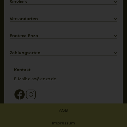
Weißwein
Services
Prosecco
Lieferkonditionen
Primitivo
Kontakt
Versandarten
Bestellung widerrufen
Enoteca Enzo
Über uns
Bewertungs-Richtlinien
Zahlungsarten
* Preisangaben inkl. gesetzl. MwSt. und zzgl. Service- & Versandkosten
Kontakt
E-Mail:
ciao@enzo.de
AGB
Impressum