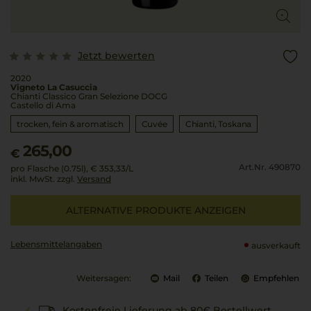
Jetzt bewerten
2020
Vigneto La Casuccia
Chianti Classico Gran Selezione DOCG
Castello di Ama
trocken, fein & aromatisch
Cuvée
Chianti
Toskana
265,00
€
Art.Nr. 490870
pro Flasche (0.75l),
€ 353,33
/L
inkl. MwSt. zzgl.
Versand
ALTERNATIVE PRODUKTE ANZEIGEN
Lebensmittel­angaben
ausverkauft
Weitersagen:
Mail
Teilen
Empfehlen
Kostenfreie Lieferung ab 80€ Bestellwert