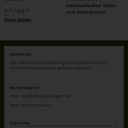
Hanseatisches Wein-
g.U./ g.g.A
und Sekt-Kontor
Sicilia
Hawesko GmbH, D-
Mehr lesen
22763 Hamburg;
Qualitätsstufe
Imbottigliato da BCA
Denominazione Di
1875 Srl, Marsala, Italia
Origine Controllata
Land
Rebsorten
Sicherheit
Italien
100% Nero d'Avola
SSL-Daten­verschlüs­selung: Ihre Daten können
Füllmenge
nicht von Unbe­fugten gelesen werden.
Trinktemperatur
0,75 L
16 °C
Geschmack
Alkoholgehalt
Hervorragend
trocken
13 % Vol.
Über 10.000 Bewertungen auf
Restsüße
Mehr Informationen
3,61 g/L
Top Links