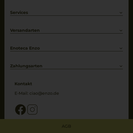
Rotwein
Weißwein
Services
Prosecco
Lieferkonditionen
Primitivo
Kontakt
Versandarten
Bestellung widerrufen
Enoteca Enzo
Über uns
Bewertungs-Richtlinien
Zahlungsarten
* Preisangaben inkl. gesetzl. MwSt. und zzgl. Service- & Versandkosten
Kontakt
E-Mail:
ciao@enzo.de
AGB