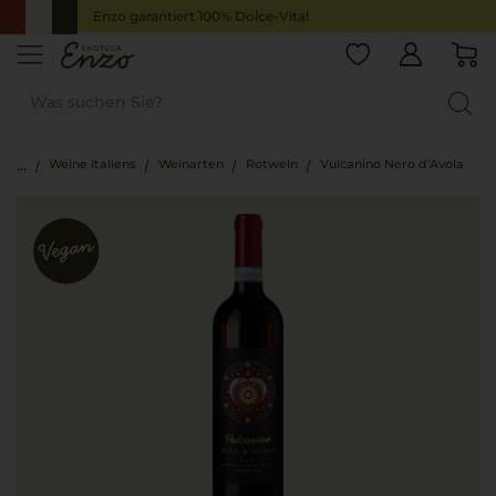
Enzo garantiert 100% Dolce-Vita!
Weine Italiens
Weinarten
Rotwein
Vulcanino Nero d'Avola