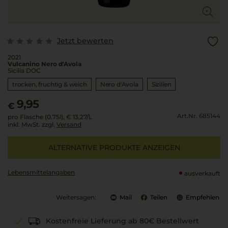
Jetzt bewerten
2021
Vulcanino Nero d'Avola
Sicilia DOC
trocken, fruchtig & weich
Nero d'Avola
Sizilien
9,95
€
Art.Nr. 685144
pro Flasche (0.75l),
€ 13,27
/L
inkl. MwSt. zzgl.
Versand
ALTERNATIVE PRODUKTE ANZEIGEN
Lebensmittel­angaben
ausverkauft
Weitersagen:
Mail
Teilen
Empfehlen
Kostenfreie Lieferung ab 80€ Bestellwert