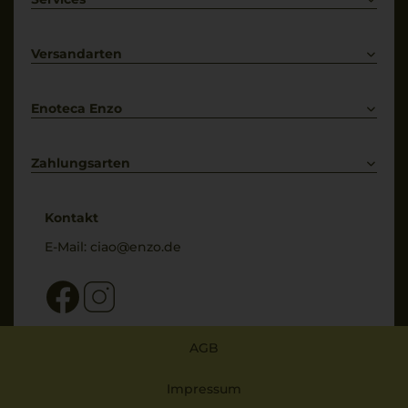
Prosecco
Lieferkonditionen
Primitivo
Kontakt
Versandarten
Bestellung widerrufen
Enoteca Enzo
Über uns
Bewertungs-Richtlinien
Zahlungsarten
* Preisangaben inkl. gesetzl. MwSt. und zzgl. Service- & Versandkosten
Kontakt
E-Mail:
ciao@enzo.de
AGB
Impressum