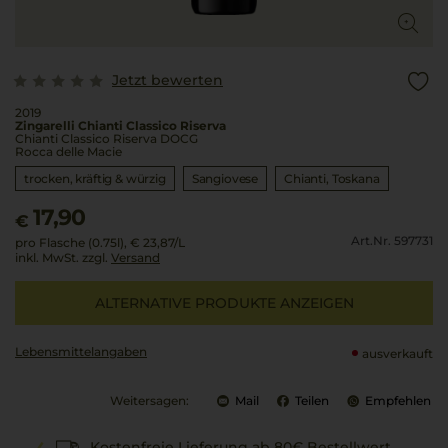
Jetzt bewerten
2019
Zingarelli Chianti Classico Riserva
Chianti Classico Riserva DOCG
Rocca delle Macie
trocken, kräftig & würzig
Sangiovese
Chianti
Toskana
17,90
€
Art.Nr. 597731
pro Flasche (0.75l),
€ 23,87
/L
inkl. MwSt. zzgl.
Versand
ALTERNATIVE PRODUKTE ANZEIGEN
Lebensmittel­angaben
ausverkauft
Weitersagen:
Mail
Teilen
Empfehlen
Kostenfreie Lieferung ab 80€ Bestellwert