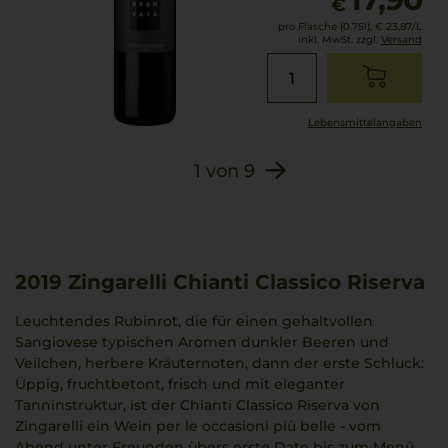
€
pro Flasche (0.75l),
€ 23,87
/L
inkl. MwSt. zzgl.
Versand
Lebensmittel­angaben
1
von
9
2019
Zingarelli Chianti Classico Riserva
Leuchtendes Rubinrot, die für einen gehaltvollen
Sangiovese typischen Aromen dunkler Beeren und
Veilchen, herbere Kräuternoten, dann der erste Schluck:
Üppig, fruchtbetont, frisch und mit eleganter
Tanninstruktur, ist der Chianti Classico Riserva von
Zingarelli ein Wein per le occasioni più belle - vom
Abend unter Freunden übers erste Date bis zum Menü