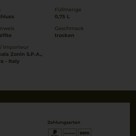
s
Füllmenge
chluss
0,75 L
inweis
Geschmack
lfite
trocken
 / Importeur
ola Zonin S.P.A.,
 - Italy
Zahlungsarten