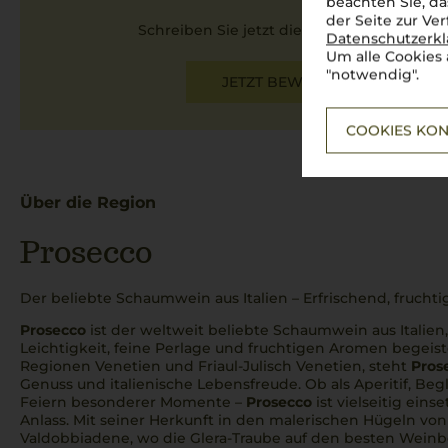
beachten Sie, da
der Seite zur Ve
Schreiben Sie jetzt die erste Bewertung!
Datenschutzerk
Um alle Cookies 
"notwendig".
JETZT BEWERTEN
COOKIES KON
Über die Region
Prosecco
Der beliebte Schaumwein aus Italien – Erfrischend, fruchti
Prosecco
ist der weltweit beliebte Schaumwein aus Italien
Leichtigkeit, feine Perlage und fruchtigen Aromen begeiste
Regionen Venetien und Friaul-Julisch Venetien, steht
Pros
Genuss und italienische Lebensfreude. Ob als Aperitif, Beg
Feiern besonderer Momente –
Prosecco
ist vielseitig eins
Anlass. Mit seiner Herkunft in den malerischen Hügeln vo
Valdobbiadene, wo die Glera-Traube auf den besten Weinb