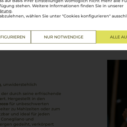
ss auf Basis Ihrer Einstellungen womöglich nicht mehr alle Fu
rfügung stehen. Weitere Informationen finden Sie in unserer
lärung
.
abzulehnen, wählen Sie unter "Cookies konfigurieren" ausschl
FIGURIEREN
NUR NOTWENDIGE
ALLE A
g, unwiderstehlich
, der durch seine erfrischende
rt. Hergestellt in den
ecco
für unbeschwerten
leiter zu Mahlzeiten oder zum
etzbar und ideal für jeden
n Conegliano und
ergen gedeiht, verkörpert