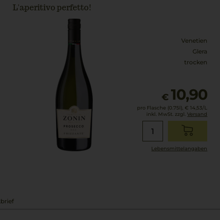
L'aperitivo perfetto!
Venetien
Glera
trocken
10,90
€
pro Flasche (0.75l),
€ 14,53
/L
inkl. MwSt. zzgl.
Versand
Lebensmittel­angaben
brief