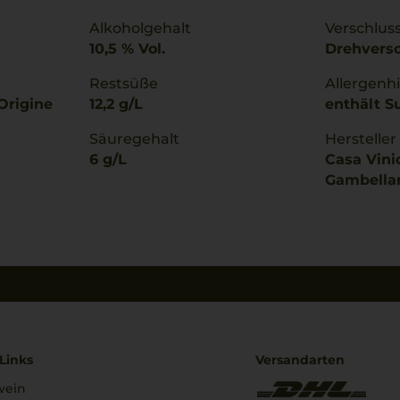
Alkoholgehalt
Verschlus
10,5 % Vol.
Drehvers
Restsüße
Allergenh
Origine
12,2 g/L
enthält Su
Säuregehalt
Hersteller
6 g/L
Casa Vinic
Gambellara
Links
Versandarten
wein