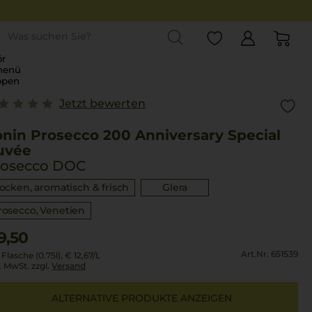
st
r
menü
ppen
Jetzt bewerten
onin Prosecco 200 Anniversary Special
uvée
rosecco DOC
rocken, aromatisch & frisch
Glera
rosecco
Venetien
9,50
Art.Nr. 651539
 Flasche (0.75l),
€ 12,67
/L
l. MwSt. zzgl.
Versand
ALTERNATIVE PRODUKTE ANZEIGEN