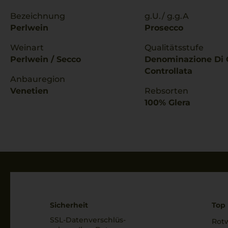
Bezeichnung
g.U./ g.g.A
Perlwein
Prosecco
Weinart
Qualitätsstufe
Perlwein / Secco
Denominazione Di 
Controllata
Anbauregion
Venetien
Rebsorten
100% Glera
Sicherheit
Top 
SSL-Daten­verschlüs­
Rot