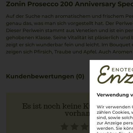
Zonin Prosecco 200 Anniversary Spec
Auf der Suche nach aromatischem und frischem Perlw
genau das, was man sich vorgestellt hat. Der Perlwein
Dieser Perlwein stammt aus Venetien und ist ein pe
gehobenen Klasse. Seine Vitalität ist pläsierlich un
zeigt er sich wunderbar fein und leicht. Im Bouque
zeigen sich Pfirsich, Traube und Apfel. Auch Aromen 
Kundenbewertungen (0)
Verwendung v
Es ist noch keine Kundenbewer
Wir verwenden C
vorhanden.
zählen Cookies,
sind, sowie solc
zur Anzeige pers
werden. Sie könn