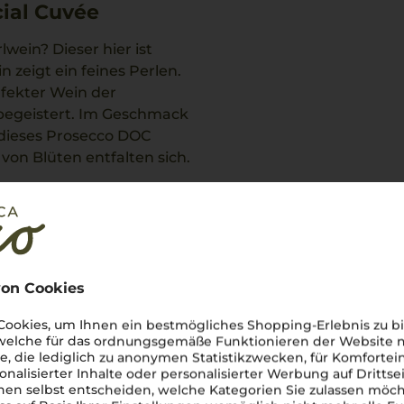
ial Cuvée
ein? Dieser hier ist
 zeigt ein feines Perlen.
rfekter Wein der
d begeistert. Im Geschmack
t dieses Prosecco DOC
von Blüten entfalten sich.
on Cookies
tung
ookies, um Ihnen ein bestmögliches Shopping-Erlebnis zu bi
 welche für das ordnungsgemäße Funktionieren der Website
he, die lediglich zu anonymen Statistikzwecken, für Komfortei
onalisierter Inhalte oder personalisierter Werbung auf Drittse
en selbst entscheiden, welche Kategorien Sie zulassen möch