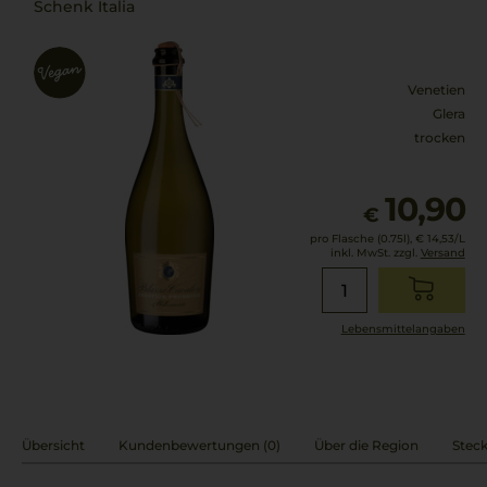
Schenk Italia
Venetien
Glera
trocken
10,90
€
pro Flasche (0.75l),
€ 14,53
/L
inkl. MwSt. zzgl.
Versand
Lebensmittel­angaben
Übersicht
Kundenbewertungen (0)
Über die Region
Steck