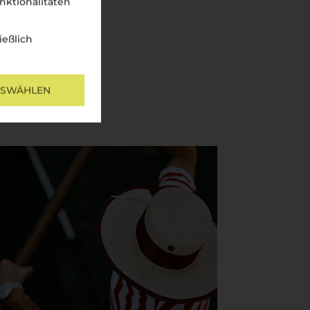
nktionalitäten
ießlich
USWÄHLEN