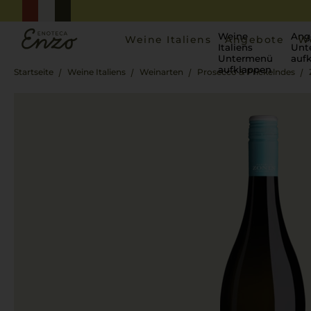
Weine
Ang
Weine Italiens
Angebote
W
Italiens
Unt
Untermenü
auf
aufklappen
Startseite
Weine Italiens
Weinarten
Prosecco & Prickelndes