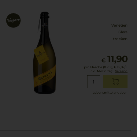
Venetien
Glera
trocken
11,90
€
pro Flasche (0.75l),
€ 15,87
/L
inkl. MwSt. zzgl.
Versand
Lebensmittel­angaben