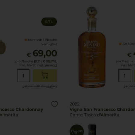
0,7 L
nur noch 1 Flasche
Ab 30.09
verfügbar
69,00
€
€
pro Flasche (0.7l),
€ 98,57
/L
pro Flasche (
inkl. MwSt. zzgl.
Versand
inkl. MwS
Lebensmittel­angaben
Lebens
2022
ancesco Chardonnay
Vigna San Francesco Chardo
Almerita
Conte Tasca d'Almerita