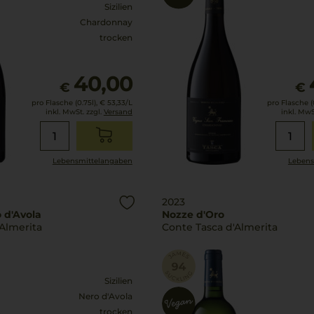
Sizilien
Chardonnay
trocken
40,00
€
€
pro Flasche (0.75l),
€ 53,33
/L
pro Flasche (0
inkl. MwSt. zzgl.
Versand
inkl. MwS
Lebensmittel­angaben
Lebens
2023
 d'Avola
Nozze d'Oro
Almerita
Conte Tasca d'Almerita
Sizilien
Nero d'Avola
trocken