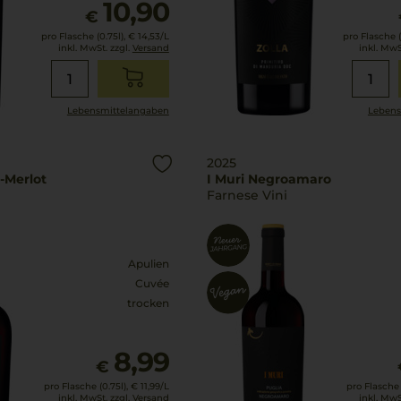
10,90
€
pro Flasche (0.75l),
€ 14,53
/L
pro Flasche (
inkl. MwSt. zzgl.
Versand
inkl. MwS
Lebensmittel­angaben
Lebens
2025
o-Merlot
I Muri Negroamaro
Farnese Vini
Apulien
Cuvée
trocken
8,99
€
pro Flasche (0.75l),
€ 11,99
/L
pro Flasche (
inkl. MwSt. zzgl.
Versand
inkl. MwS