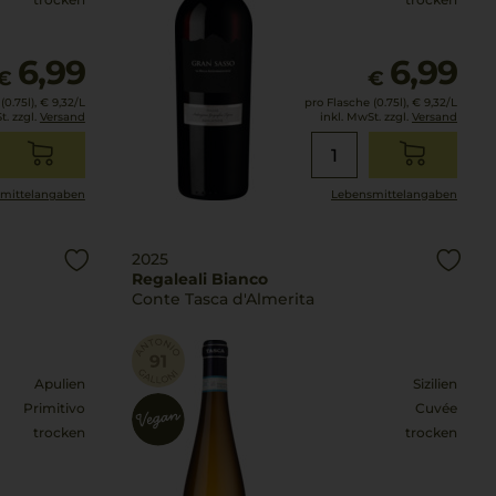
6,99
6,99
€
€
0.75l),
€ 9,32
/L
pro Flasche (0.75l),
€ 9,32
/L
t. zzgl.
Versand
inkl. MwSt. zzgl.
Versand
mittel­angaben
Lebensmittel­angaben
2025
Regaleali Bianco
Conte Tasca d'Almerita
Apulien
Sizilien
Primitivo
Cuvée
trocken
trocken