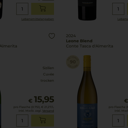
Lebensmittel­angaben
Lebens
2024
Leone Blend
Almerita
Conte Tasca d'Almerita
Sizilien
Cuvée
trocken
15,95
€
pro Flasche (0.75l),
€ 21,27
/L
pro Flasche (0
inkl. MwSt. zzgl.
Versand
inkl. MwS