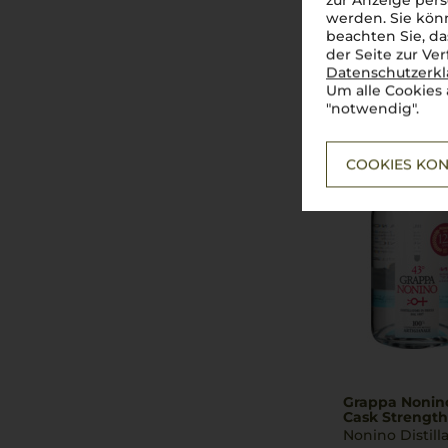
zur Anzeige pers
Nonino Grapp
werden. Sie könn
Nonino Distilla
beachten Sie, da
der Seite zur Ve
Datenschutzerk
Um alle Cookies 
"notwendig".
COOKIES KON
Grappa Nonino
Cask Strength
Nonino Distilla