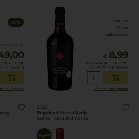
Apulien
0,7 L
Cuvée
halbtrocken
.2026 lieferbar
49,00
8,99
€
0.7l),
€ 70,00
/L
pro Flasche (0.75l),
€ 11,99
/L
t. zzgl.
Versand
inkl. MwSt. zzgl.
Versand
mittel­angaben
Lebensmittel­angaben
2023
nnay
Regaleali Nero d'Avola
Conte Tasca d'Almerita