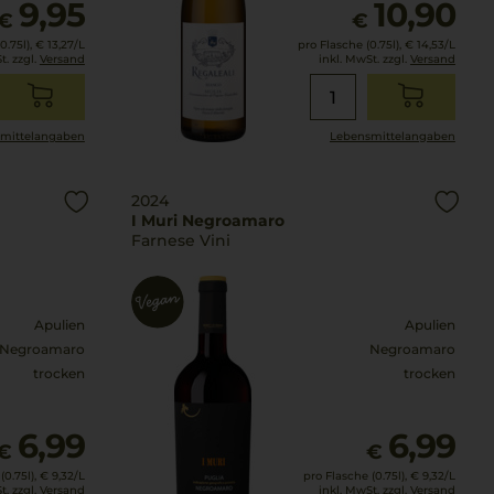
9,95
10,90
€
€
0.75l),
€ 13,27
/L
pro Flasche (0.75l),
€ 14,53
/L
t. zzgl.
Versand
inkl. MwSt. zzgl.
Versand
mittel­angaben
Lebensmittel­angaben
2024
I Muri Negroamaro
Farnese Vini
Apulien
Apulien
Negroamaro
Negroamaro
trocken
trocken
6,99
6,99
€
€
0.75l),
€ 9,32
/L
pro Flasche (0.75l),
€ 9,32
/L
t. zzgl.
Versand
inkl. MwSt. zzgl.
Versand