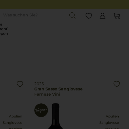
st
r
menü
ppen
2025
Gran Sasso Sangiovese
Farnese Vini
Apulien
Apulien
Sangiovese
Sangiovese
trocken
trocken