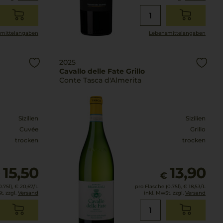
mittel­angaben
Lebensmittel­angaben
2025
Cavallo delle Fate Grillo
Conte Tasca d'Almerita
Sizilien
Sizilien
Cuvée
Grillo
trocken
trocken
15,50
13,90
€
€
.75l),
€ 20,67
/L
pro Flasche (0.75l),
€ 18,53
/L
t. zzgl.
Versand
inkl. MwSt. zzgl.
Versand