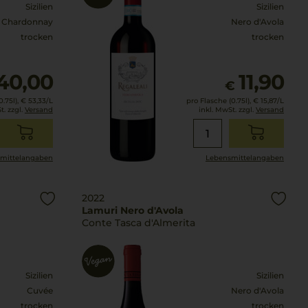
Sizilien
Sizilien
Chardonnay
Nero d'Avola
trocken
trocken
40,00
11,90
€
.75l),
€ 53,33
/L
pro Flasche (0.75l),
€ 15,87
/L
t. zzgl.
Versand
inkl. MwSt. zzgl.
Versand
mittel­angaben
Lebensmittel­angaben
2022
Lamuri Nero d'Avola
Conte Tasca d'Almerita
Sizilien
Sizilien
Cuvée
Nero d'Avola
trocken
trocken