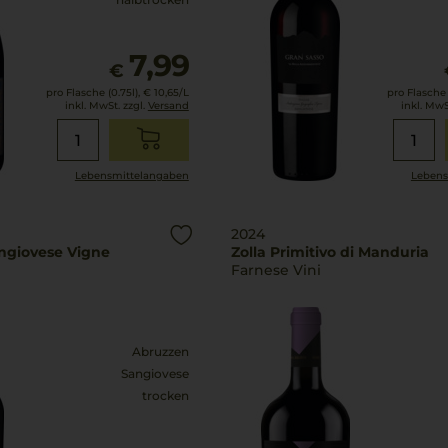
7,99
€
pro Flasche (0.75l),
€ 10,65
/L
pro Flasche (
inkl. MwSt. zzgl.
Versand
inkl. MwS
Lebensmittel­angaben
Lebens
2024
ngiovese Vigne
Zolla Primitivo di Manduria
Farnese Vini
Abruzzen
Sangiovese
trocken