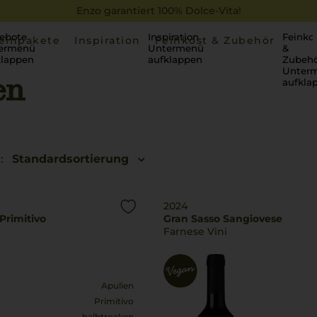
Enzo garantiert 100% Dolce-Vita!
ebote
Inspiration
Feinko
einpakete
Inspiration
Feinkost & Zubehör
ermenü
Untermenü
&
klappen
aufklappen
Zubehö
Unter
en
aufkla
:
Standardsortierung
2024
Primitivo
Gran Sasso Sangiovese
Farnese Vini
Apulien
Primitivo
halbtrocken