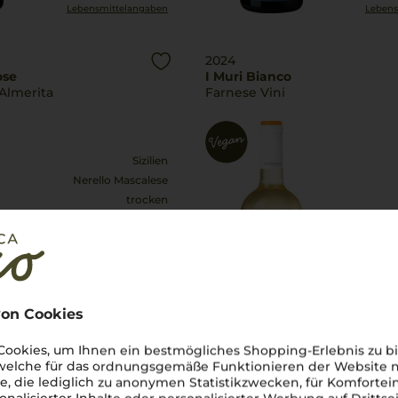
Lebensmittel­angaben
Lebens
2024
ose
I Muri Bianco
Almerita
Farnese Vini
Sizilien
Nerello Mascalese
trocken
11,90
€
pro Flasche (0.75l),
€ 15,87
/L
pro Flasche (
inkl. MwSt. zzgl.
Versand
inkl. MwS
on Cookies
ookies, um Ihnen ein bestmögliches Shopping-Erlebnis zu bi
Lebensmittel­angaben
Lebens
 welche für das ordnungsgemäße Funktionieren der Website
he, die lediglich zu anonymen Statistikzwecken, für Komfortei