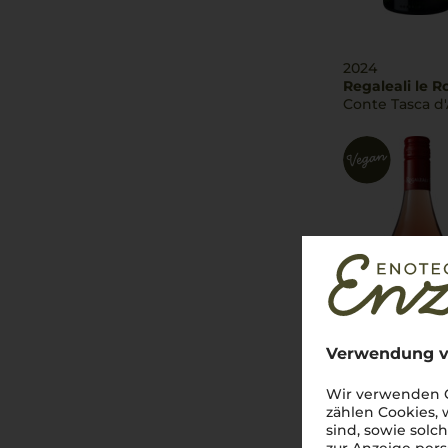
2024
Regaleali le R
Conte Tasca d'
Verwendung v
Wir verwenden C
zählen Cookies,
sind, sowie solc