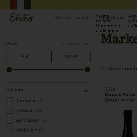
Weine
Ang
Weine Italiens
Angebote
W
Italiens
Unt
Untermenü
auf
aufklappen
Mark
Startseite
Marken
Preis
pro Artikel
6 €
369 €
Sortieren nach
2024
Weinart
Doppio Passo 
Botter Wines
Roséwein
(1)
Rotwein
(15)
Spirituosen
(13)
Weißwein
(11)