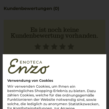
Kundenbewertungen (0)
Es ist noch keine
Kundenbewertung vorhanden.
Schreiben Sie jetzt die erste Bewertung!
JETZT BEWERTEN
Verwendung von Cookies
Wir verwenden Cookies, um Ihnen ein
bestmögliches Shopping-Erlebnis zu bieten. Dazu
zählen Cookies, welche für das ordnungsgemäße
Funktionieren der Website notwendig sind, sowie
Steckbrief
solche, die lediglich zu anonymen Statistikzwecken,
für Komforteinstellungen, zur Anzeige