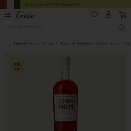
Enzo garantiert 100% Dolce-Vita!
Weine Italiens
Winzer
Nordcraft Hanseatische Destillerie
Comp