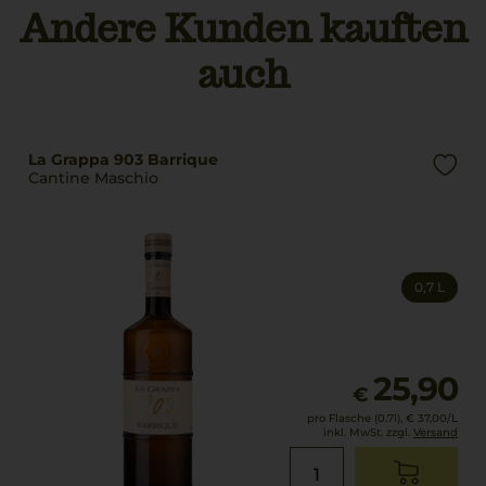
1, D-20457 Hamburg
natürliche Aromen,
Andere Kunden kauften
Konservierungsstoffe
Land
auch
E202, E211, Farbstoff:
Deutschland
E129.
Füllmenge
0,7 L
La Grappa 903 Barrique
Cantine Maschio
0,7 L
25,90
€
pro Flasche (0.7l),
€ 37,00
/L
inkl. MwSt. zzgl.
Versand