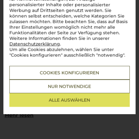
personalisierter Inhalte oder personalisierter
Artikelnummer
Ø Nährwerte pro 100g
Werbung auf Drittseiten genutzt werden. Sie
149035
Brennwert
können selbst entscheiden, welche Kategorien Sie
zulassen möchten. Bitte beachten Sie, dass auf Basis
291 kJ / 69 kcal
Ihrer Einstellungen womöglich nicht mehr alle
Bezeichnung
Fett
Funktionalitäten der Seite zur Verfügung stehen.
alkoholfreier Aperitiv
0 g
Weitere Informationen finden Sie in unserer
Datenschutzerklärung
.
davon gesättigte
Weinart
Um alle Cookies abzulehnen, wählen Sie unter
Fettsäuren: 0 g
Food
"Cookies konfigurieren" ausschließlich "notwendig".
Kohlenhydrate
16,8 g
Alkoholgehalt
davon Zucker: 16,4 g
COOKIES KONFIGURIEREN
Alkoholfrei (Enthält
Eiweiß
weniger als 0,5 % Vol.
NUR NOTWENDIGE
0 g
Alkohol)
Salz
Verschluss
ALLE AUSWÄHLEN
0 g
Kunststoffkorken
Zutaten
Mehr lesen
Hersteller / Importeur
Wasser, Zucker,
Companion Drinks
Kräuter- und
GmbH & Co. KG, Ericus
Gewürzauszüge,