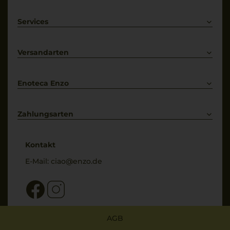
Rotwein
Weißwein
Services
Prosecco
Lieferkonditionen
Primitivo
Kontakt
Versandarten
Bestellung widerrufen
Enoteca Enzo
Über uns
Bewertungs-Richtlinien
Zahlungsarten
* Preisangaben inkl. gesetzl. MwSt. und zzgl. Service- & Versandkosten
Kontakt
E-Mail:
ciao@enzo.de
AGB