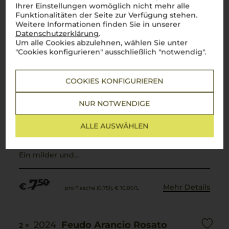
Ihrer Einstellungen womöglich nicht mehr alle
Funktionalitäten der Seite zur Verfügung stehen.
Weitere Informationen finden Sie in unserer
Chardonnay
Datenschutzerklärung
.
Um alle Cookies abzulehnen, wählen Sie unter
"Cookies konfigurieren" ausschließlich "notwendig".
Sizilien, Italien
COOKIES KONFIGURIEREN
NUR NOTWENDIGE
Der Feudo Arancio Chardonnay aus Sizilien
präsentiert sich im Glas in einem leuchtenden
Goldgelb. Der Jahrgang 2024 entfaltet Aromen
ALLE AUSWÄHLEN
exotischer Früchte wie Ananas, grüne Äpfel und
feine Zitrusnoten.
Ein milder und...
7
50
€
Mehr Details
pro Flasche (0.75l),
€ 10,00
/L
2024
Feudo Arancio Rosato
2 ×