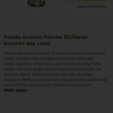
Lebensmittel­angaben
Feudo Arancio frische Sizilianer
braucht das Land
Das Feudo Arancio Paket „Frische Sizilianer braucht das
Land“ umfasst drei charakterstarke Rotweine aus
Spätburgunder (Pinot Noir), die sich durch eine helle
Farbe und eine angenehme Frische auszeichnen. Die
Aromen dieser Weine erinnern an reife Kirschen,
würzigen Pfeffer und eine feine Kräuternote, welche die
sommerliche Atmosphäre Siziliens unterstützen.
Mehr lesen
Geschmacklich zeigen sie sich komplex und vielschichtig
mit einem langen Nachklang würziger Kräuter, der die
Eindruck verstärkt. Die naturnahe Anbauweise und die
sorgfältige Verarbeitung des Weinguts Feudo Arancio
kommen in jedem Glas zur Geltung.