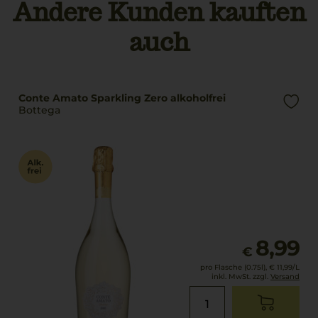
Andere Kunden kauften
auch
Conte Amato Sparkling Zero alkoholfrei
Bottega
8,99
€
pro Flasche (0.75l),
€ 11,99
/L
inkl. MwSt. zzgl.
Versand