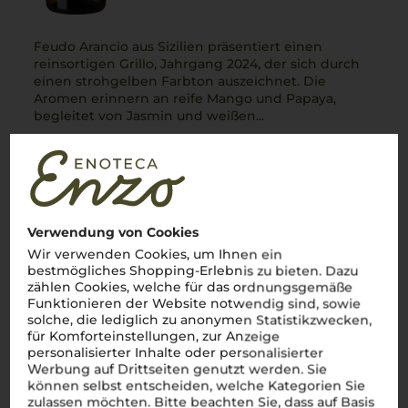
Feudo Arancio aus Sizilien präsentiert einen
reinsortigen Grillo, Jahrgang 2024, der sich durch
einen strohgelben Farbton auszeichnet. Die
Aromen erinnern an reife Mango und Papaya,
begleitet von Jasmin und weißen...
5
99
€
Mehr Details
pro Flasche (0.75l),
€ 7,99
/L
Verwendung von Cookies
2024
Feudo Arancio Chardonnay
2 ×
Wir verwenden Cookies, um Ihnen ein
Feudo Arancio
bestmögliches Shopping-Erlebnis zu bieten. Dazu
zählen Cookies, welche für das ordnungsgemäße
Funktionieren der Website notwendig sind, sowie
solche, die lediglich zu anonymen Statistikzwecken,
für Komforteinstellungen, zur Anzeige
personalisierter Inhalte oder personalisierter
Werbung auf Drittseiten genutzt werden. Sie
können selbst entscheiden, welche Kategorien Sie
trocken, jung & frisch
zulassen möchten. Bitte beachten Sie, dass auf Basis