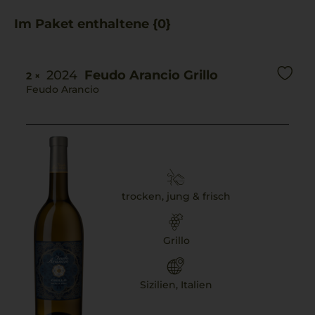
Dazu passen klassische italienische Gerichte wie eine
Im Paket enthaltene {0}
dampfende Lasagne, die die Aromen der Weine
wunderbar ergänzen.
2024
Feudo Arancio Grillo
2 ×
Feudo Arancio
trocken, jung & frisch
Grillo
Sizilien, Italien