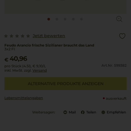
Jetzt bewerten
Feudo Arancio frische Sizilianer braucht das Land
3x2 Fl.
40,96
€
Art.Nr. 599382
pro Stück (4.5l),
€ 9,10
/L
inkl. MwSt. zzgl.
Versand
ALTERNATIVE PRODUKTE ANZEIGEN
Lebensmittel­angaben
ausverkauft
Weitersagen:
Mail
Teilen
Empfehlen