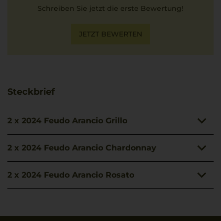
Schreiben Sie jetzt die erste Bewertung!
JETZT BEWERTEN
Steckbrief
2 x 2024 Feudo Arancio Grillo
2 x 2024 Feudo Arancio Chardonnay
Artikelnummer
Lagerpotential
929039
2028
2 x 2024 Feudo Arancio Rosato
Artikelnummer
Hersteller / Importeur
Bezeichnung
Verschluss
833154
Nosio S.p.a.,
Wein
Drehverschluss
Mezzocorona - Italia
Artikelnummer
Hersteller / Importeur
Bezeichnung
Weinart
Allergenhinweis
497399
Imbottigliato da Nosio
Wein
Land