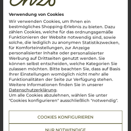
Der König der Piemonteser Weine
Verwendung von Cookies
Nebbiolo
– die edle Rebsorte des
Piemont
steht für
italienische Weinkultur auf höchstem Niveau. Als wahrer
Wir verwenden Cookies, um Ihnen ein
König unter den Weinen der Region, verkörpert der
Nebbiolo
bestmögliches Shopping-Erlebnis zu bieten. Dazu
ein Genusserlebnis, das seinesgleichen sucht. Mit seinen
zählen Cookies, welche für das ordnungsgemäße
vielschichtigen Aromen von Rosen, Teer und reifen Früchten,
Funktionieren der Website notwendig sind, sowie
samtigen
tannini
und einer beeindruckenden Langlebigkeit,
solche, die lediglich zu anonymen Statistikzwecken,
zählt er zu den wertvollsten Schätzen Italiens. Die berühmten
Weine
Barolo
und Barbaresco, beide aus dieser Rebsorte
für Komforteinstellungen, zur Anzeige
gekeltert, entfalten am Gaumen ein unvergleichliches Aroma
personalisierter Inhalte oder personalisierter
und passen perfekt zu den traditionellen Gerichten der
cucina
Werbung auf Drittseiten genutzt werden. Sie
italiana
– wie ein zart geschmortes
Brasato al Barolo
oder
können selbst entscheiden, welche Kategorien Sie
würziger
Tajarin al ragù
.
Cin cin
– auf den unverwechselbaren
zulassen möchten. Bitte beachten Sie, dass auf Basis
Geschmack Norditaliens!
Ihrer Einstellungen womöglich nicht mehr alle
Funktionalitäten der Seite zur Verfügung stehen.
Mehr von der Rebsorte Nebbiolo
Weitere Informationen finden Sie in unserer
Datenschutzerklärung
.
Um alle Cookies abzulehnen, wählen Sie unter
"Cookies konfigurieren" ausschließlich "notwendig".
COOKIES KONFIGURIEREN
NUR NOTWENDIGE