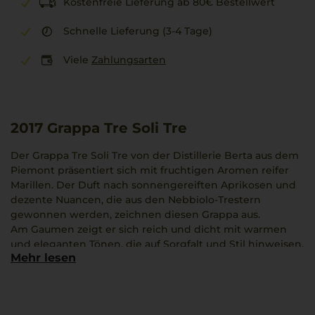
Kostenfreie Lieferung ab 80€ Bestellwert
Schnelle Lieferung (3-4 Tage)
Viele
Zahlungsarten
2017
Grappa Tre Soli Tre
Der Grappa Tre Soli Tre von der Distillerie Berta aus dem
Piemont präsentiert sich mit fruchtigen Aromen reifer
Marillen. Der Duft nach sonnengereiften Aprikosen und
dezente Nuancen, die aus den Nebbiolo-Trestern
gewonnen werden, zeichnen diesen Grappa aus.
Am Gaumen zeigt er sich reich und dicht mit warmen
und eleganten Tönen, die auf Sorgfalt und Stil hinweisen.
Mehr lesen
In der 0,7-Liter-Flasche vereinen sich Kraft und regionale
Feinheit in einer harmonischen Verbindung von Frucht
und Komplexität.
Dieser Grappa passt besonders nach einem