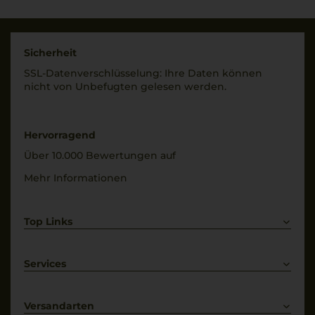
43 % Vol.
Sicherheit
SSL-Daten­verschlüs­selung: Ihre Daten können
nicht von Unbe­fugten gelesen werden.
Hervorragend
Über 10.000 Bewertungen auf
Mehr Informationen
Top Links
Rotwein
Weißwein
Services
Prosecco
Lieferkonditionen
Primitivo
Kontakt
Versandarten