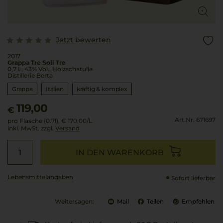
Jetzt bewerten
2017
Grappa Tre Soli Tre
0,7 L, 43% Vol., Holzschatulle
Distillerie Berta
Grappa
Italien
kräftig & komplex
119,00
€
Art.Nr. 671697
pro Flasche (0.7l),
€ 170,00
/L
inkl. MwSt. zzgl.
Versand
IN DEN WARENKORB
Lebensmittel­angaben
Sofort lieferbar
Weitersagen:
Mail
Teilen
Empfehlen