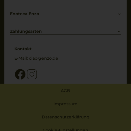
Bestellung widerrufen
Enoteca Enzo
Über uns
Bewertungs-Richtlinien
Zahlungsarten
* Preisangaben inkl. gesetzl. MwSt. und zzgl. Service- & Versandkosten
Kontakt
E-Mail:
ciao@enzo.de
AGB
Impressum
Datenschutzerklärung
Cookie-Einstellungen