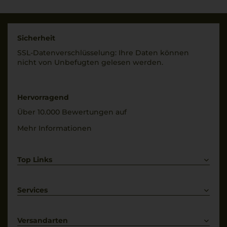
43 % Vol.
Sicherheit
SSL-Daten­verschlüs­selung: Ihre Daten können
nicht von Unbe­fugten gelesen werden.
Hervorragend
Über 10.000 Bewertungen auf
Mehr Informationen
Top Links
Rotwein
Weißwein
Services
Prosecco
Lieferkonditionen
Primitivo
Kontakt
Versandarten