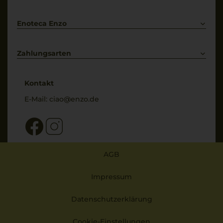
Bestellung widerrufen
Enoteca Enzo
Über uns
Bewertungs-Richtlinien
Zahlungsarten
* Preisangaben inkl. gesetzl. MwSt. und zzgl. Service- & Versandkosten
Kontakt
E-Mail:
ciao@enzo.de
AGB
Impressum
Datenschutzerklärung
Cookie-Einstellungen