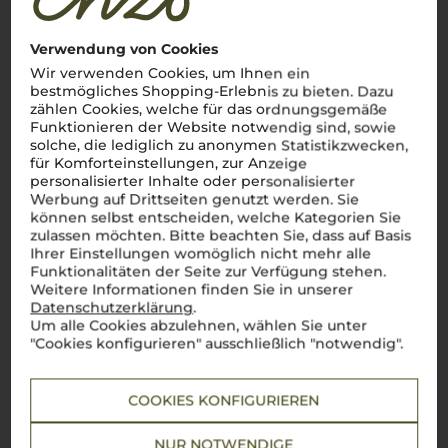
Der König der Piemonteser Weine
Verwendung von Cookies
Nebbiolo
– die edle Rebsorte des
Piemont
steht für
italienische Weinkultur auf höchstem Niveau. Als wahrer
Wir verwenden Cookies, um Ihnen ein
König unter den Weinen der Region, verkörpert der
Nebbiolo
bestmögliches Shopping-Erlebnis zu bieten. Dazu
ein Genusserlebnis, das seinesgleichen sucht. Mit seinen
zählen Cookies, welche für das ordnungsgemäße
vielschichtigen Aromen von Rosen, Teer und reifen Früchten,
Funktionieren der Website notwendig sind, sowie
samtigen
tannini
und einer beeindruckenden Langlebigkeit,
solche, die lediglich zu anonymen Statistikzwecken,
zählt er zu den wertvollsten Schätzen Italiens. Die berühmten
Weine
Barolo
und Barbaresco, beide aus dieser Rebsorte
für Komforteinstellungen, zur Anzeige
gekeltert, entfalten am Gaumen ein unvergleichliches Aroma
personalisierter Inhalte oder personalisierter
und passen perfekt zu den traditionellen Gerichten der
cucina
Werbung auf Drittseiten genutzt werden. Sie
italiana
– wie ein zart geschmortes
Brasato al Barolo
oder
können selbst entscheiden, welche Kategorien Sie
würziger
Tajarin al ragù
.
Cin cin
– auf den unverwechselbaren
zulassen möchten. Bitte beachten Sie, dass auf Basis
Geschmack Norditaliens!
Ihrer Einstellungen womöglich nicht mehr alle
Funktionalitäten der Seite zur Verfügung stehen.
Mehr von der Rebsorte Nebbiolo
Weitere Informationen finden Sie in unserer
Datenschutzerklärung
.
Um alle Cookies abzulehnen, wählen Sie unter
"Cookies konfigurieren" ausschließlich "notwendig".
COOKIES KONFIGURIEREN
NUR NOTWENDIGE