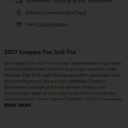
Kostenfreie Lieferung ab 80€ Bestellwert
Schnelle Lieferung (3-4 Tage)
Viele
Zahlungsarten
2017
Grappa Tre Soli Tre
Der Grappa Tre Soli Tre von der Distillerie Berta aus dem
Piemont präsentiert sich mit fruchtigen Aromen reifer
Marillen. Der Duft nach sonnengereiften Aprikosen und
dezente Nuancen, die aus den Nebbiolo-Trestern
gewonnen werden, zeichnen diesen Grappa aus.
Am Gaumen zeigt er sich reich und dicht mit warmen
und eleganten Tönen, die auf Sorgfalt und Stil hinweisen.
Mehr lesen
In der 0,7-Liter-Flasche vereinen sich Kraft und regionale
Feinheit in einer harmonischen Verbindung von Frucht
und Komplexität.
Dieser Grappa passt besonders nach einem