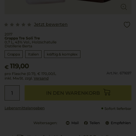
Jetzt bewerten
2017
Grappa Tre Soli Tre
0,7 L, 43% Vol., Holzschatulle
Distillerie Berta
Grappa
Italien
kräftig & komplex
119,00
€
Art.Nr. 671697
pro Flasche (0.7l),
€ 170,00
/L
inkl. MwSt. zzgl.
Versand
IN DEN WARENKORB
Lebensmittel­angaben
Sofort lieferbar
Weitersagen:
Mail
Teilen
Empfehlen