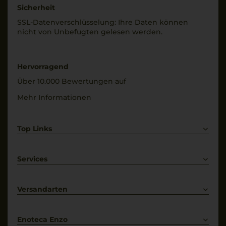
Sicherheit
SSL-Daten­verschlüs­selung: Ihre Daten können
nicht von Unbe­fugten gelesen werden.
Hervorragend
Über 10.000 Bewertungen auf
Mehr Informationen
Top Links
Rotwein
Weißwein
Services
Prosecco
Lieferkonditionen
Primitivo
Kontakt
Versandarten
Bestellung widerrufen
Enoteca Enzo