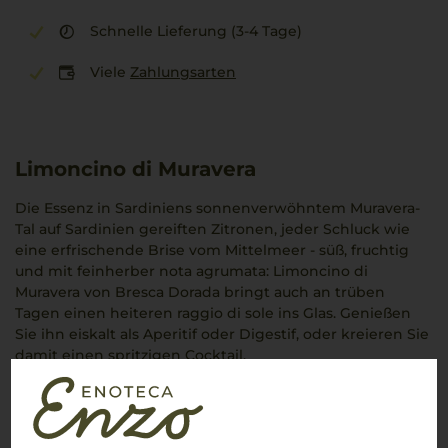
Schnelle Lieferung (3-4 Tage)
Viele
Zahlungsarten
Limoncino di Muravera
Die Essenz in Sardiniens sonnenverwöhntem Muravera-
Tal auf Sardinien gereiften Zitronen, jeder Schluck wie
eine erfrischende Brise vom Mittelmeer - süß, fruchtig
und mit feinherber nota agrumata: Limoncino di
Muravera von Bresca Dorada bringt auch an trüben
Tagen einen heiteren raggio di sole ins Glas. Genießen
Sie ihn eiskalt als Aperitif oder Digestif, oder kreieren Sie
damit einen spritzigen Cocktail.