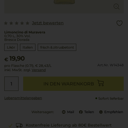
Jetzt bewerten
Limoncino di Muravera
0,70 L, 30% Vol.
Bresca Dorada
Likör
Italien
frisch & zitrusbetont
19,90
€
Art.Nr. W14348
pro Flasche (0.7l),
€ 28,43
/L
inkl. MwSt. zzgl.
Versand
IN DEN WARENKORB
Lebensmittel­angaben
Sofort lieferbar
Weitersagen:
Mail
Teilen
Empfehlen
Kostenfreie Lieferung ab 80€ Bestellwert