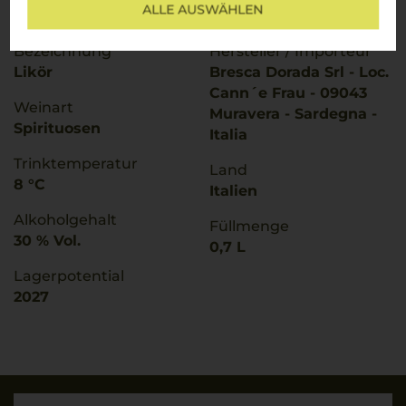
ALLE AUSWÄHLEN
W14348
Drehverschluss
Bezeichnung
Hersteller / Importeur
Likör
Bresca Dorada Srl - Loc.
Cann´e Frau - 09043
Weinart
Muravera - Sardegna -
Spirituosen
Italia
Trinktemperatur
Land
8 °C
Italien
Alkoholgehalt
Füllmenge
30 % Vol.
0,7 L
Lagerpotential
2027