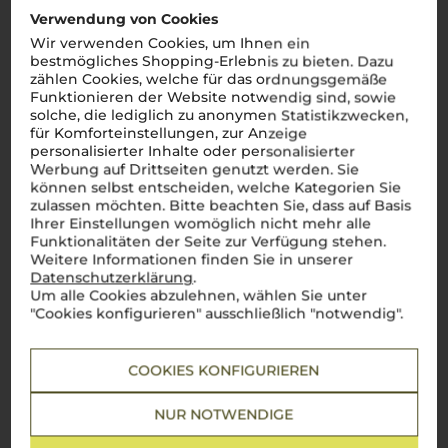
Kundenbewertungen (0)
Verwendung von Cookies
Wir verwenden Cookies, um Ihnen ein
bestmögliches Shopping-Erlebnis zu bieten. Dazu
zählen Cookies, welche für das ordnungsgemäße
Es ist noch keine
Funktionieren der Website notwendig sind, sowie
Kundenbewertung vorhanden.
solche, die lediglich zu anonymen Statistikzwecken,
für Komforteinstellungen, zur Anzeige
personalisierter Inhalte oder personalisierter
Werbung auf Drittseiten genutzt werden. Sie
können selbst entscheiden, welche Kategorien Sie
zulassen möchten. Bitte beachten Sie, dass auf Basis
Schreiben Sie jetzt die erste Bewertung!
Ihrer Einstellungen womöglich nicht mehr alle
Funktionalitäten der Seite zur Verfügung stehen.
Weitere Informationen finden Sie in unserer
JETZT BEWERTEN
Datenschutzerklärung
.
Um alle Cookies abzulehnen, wählen Sie unter
"Cookies konfigurieren" ausschließlich "notwendig".
COOKIES KONFIGURIEREN
Steckbrief
NUR NOTWENDIGE
Artikelnummer
Verschluss