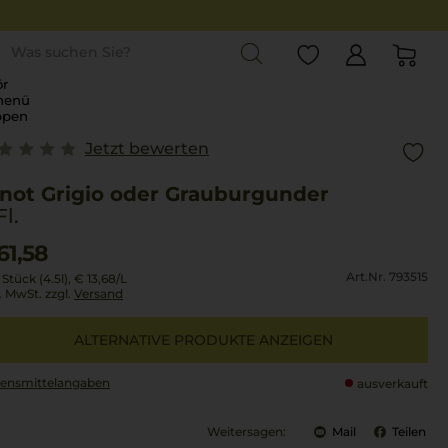
st
r
menü
ppen
Jetzt bewerten
inot Grigio oder Grauburgunder
Fl.
61,58
Art.Nr. 793515
Stück (4.5l),
€ 13,68
/L
l. MwSt. zzgl.
Versand
ALTERNATIVE PRODUKTE ANZEIGEN
ensmittel­angaben
ausverkauft
Weitersagen:
Mail
Teilen