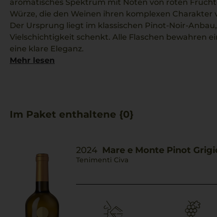
aromatisches Spektrum mit Noten von roten Frücht
Würze, die den Weinen ihren komplexen Charakter v
Der Ursprung liegt im klassischen Pinot-Noir-Anbau, 
Vielschichtigkeit schenkt. Alle Flaschen bewahren e
eine klare Eleganz.
Sie passen zu geselligen Abenden oder als Begleitu
Mehr lesen
spiegeln die Vielfalt der italienischen Rebsorten wide
Ein Risotto ai funghi ergänzt das Ensemble hervorr
Textur und harmoniert mit den Nuancen der Weine.
Im Paket enthaltene {0}
2024
Mare e Monte Pinot Grigi
Tenimenti Civa