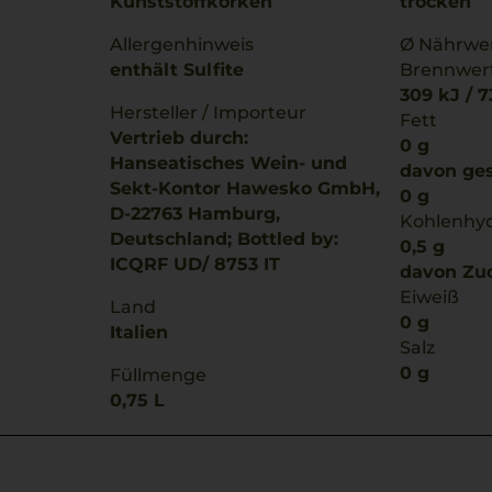
Kunststoffkorken
trocken
Allergenhinweis
Ø Nährwer
enthält Sulfite
Brennwer
309 kJ / 7
Hersteller / Importeur
Fett
Vertrieb durch:
0 g
Hanseatisches Wein- und
davon ges
Sekt-Kontor Hawesko GmbH,
0 g
D-22763 Hamburg,
Kohlenhy
Deutschland; Bottled by:
0,5 g
ICQRF UD/ 8753 IT
davon Zuc
Eiweiß
Land
0 g
Italien
Salz
0 g
Füllmenge
0,75 L