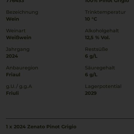
776453
100% Pinot Grigio
Bezeichnung
Trinktemperatur
Wein
10 °C
Weinart
Alkoholgehalt
Weißwein
12,5 % Vol.
Jahrgang
Restsüße
2024
6 g/L
Anbauregion
Säuregehalt
Friaul
6 g/L
g.U./ g.g.A
Lagerpotential
Friuli
2029
1 x 2024 Zenato Pinot Grigio