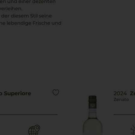
en und einer dezenten
erleihen.
der diesem Stil seine
ine lebendige Frische und
ng zu feinen Speisen und
r.
agend durch seine cremige
o Superiore
2024
Ze
Zenato