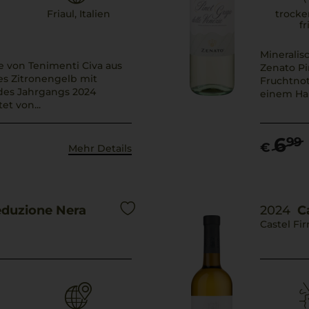
Friaul, Italien
trocke
fr
Mineralis
e von Tenimenti Civa aus
Zenato Pi
es Zitronengelb mit
Fruchtnot
des Jahrgangs 2024
einem Hau
et von...
6
99
€
Mehr Details
Seduzione Nera
2024
Ca
Castel Fi