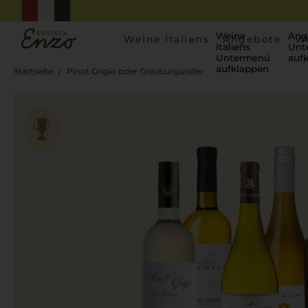
Weine
Ang
Weine Italiens
Angebote
W
Italiens
Unt
Untermenü
auf
aufklappen
Startseite
Pinot Grigio oder Grauburgunder