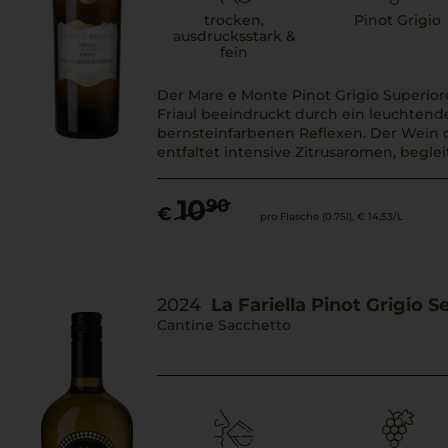
trocken,
Pinot Grigio
ausdrucksstark &
fein
Der Mare e Monte Pinot Grigio Superior
Friaul beeindruckt durch ein leuchtend
bernsteinfarbenen Reflexen. Der Wein 
entfaltet intensive Zitrusaromen, begleit
10
90
€
pro Flasche (0.75l),
€ 14,53
/L
2024
La Fariella Pinot Grigio 
Cantine Sacchetto