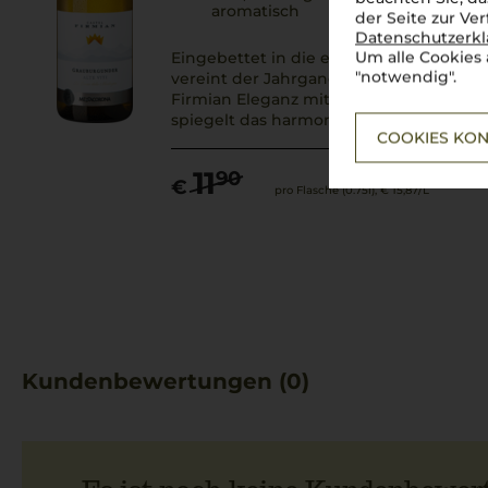
aromatisch
der Seite zur Ve
Datenschutzerk
Um alle Cookies 
Eingebettet in die eindrucksvolle Kulis
"notwendig".
vereint der Jahrgang 2024 des Alte Vit
Firmian Eleganz mit regionalem Ausdru
spiegelt das harmonische Zusammenspie
COOKIES KON
11
90
€
pro Flasche (0.75l),
€ 15,87
/L
Kundenbewertungen (0)