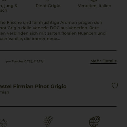
n, jung &
Pinot Grigio
Venetien, Italien
isch
che Frische und feinfruchtige Aromen prägen den
not Grigio delle Venezie DOC aus Venetien. Rote
en verbinden sich mit zarten floralen Nuancen und
ch Vanille, die immer neue...
Mehr Details
pro Flasche (0.75l),
€ 9,32
/L
stel Firmian Pinot Grigio
rmian