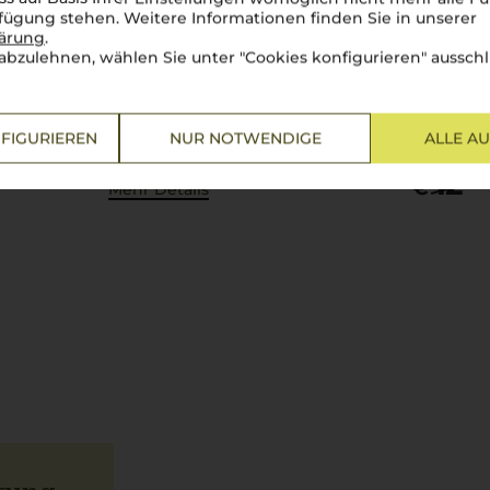
arom
rfügung stehen. Weitere Informationen finden Sie in unserer
lärung
.
abzulehnen, wählen Sie unter "Cookies konfigurieren" ausschl
se der Alpen im Trentino
Der Pinot
i Grauburgunder von Castel
präsentier
ck. Dieser Weißwein
Glas zeigt
l...
FIGURIEREN
NUR NOTWENDIGE
ALLE A
12
90
€
Mehr Details