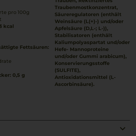
Trauben, Rektifiziertes
Traubenmostkonzentrat,
te pro 100g
Säureregulatoren (enthält
t
Weinsäure (L(+)-) und/oder
3 kcal
Apfelsäure (D,L-; L-)),
Stabilisatoren (enthält
Kaliumpolyaspartat und/oder
ättigte Fettsäuren:
Hefe- Mannoproteine
und/oder Gummi arabicum),
drate
Konservierungsstoffe
(SULFITE),
ker: 0,5 g
Antioxidationsmittel (L-
Ascorbinsäure).