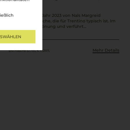
atisch
ießlich
 Grigio Hill aus dem Jahr 2023 von Nals Margreid
t sich mit klarer Frische, die für Trentino typisch ist. Im
 er eine helle Strohtönung und verführt...
USWÄHLEN
Mehr Details
pro Flasche (0.75l),
€ 17,20
/L