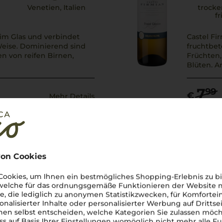
Venetien, Italien
trocke
fr
r im Glas und verbindet
Castel Fi
eise. Dominierend sind
fruchtbet
n von reifen Birnen,
Früchten,
Blüten. A
7
99
€
Mehr Details
2023
Na
Nals Marg
on Cookies
ookies, um Ihnen ein bestmögliches Shopping-Erlebnis zu bi
 welche für das ordnungsgemäße Funktionieren der Website
he, die lediglich zu anonymen Statistikzwecken, für Komfortei
onalisierter Inhalte oder personalisierter Werbung auf Drittse
en selbst entscheiden, welche Kategorien Sie zulassen möch
r
Trentino, Italien
trocken,
ss auf Basis Ihrer Einstellungen womöglich nicht mehr alle Fu