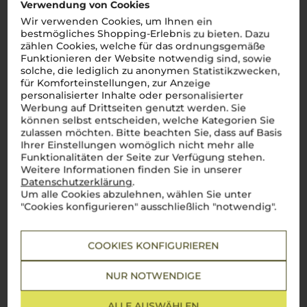
Verwendung von Cookies
Wir verwenden Cookies, um Ihnen ein
bestmögliches Shopping-Erlebnis zu bieten. Dazu
Es ist noch keine
zählen Cookies, welche für das ordnungsgemäße
Funktionieren der Website notwendig sind, sowie
Kundenbewertung vorhanden.
solche, die lediglich zu anonymen Statistikzwecken,
für Komforteinstellungen, zur Anzeige
personalisierter Inhalte oder personalisierter
Werbung auf Drittseiten genutzt werden. Sie
können selbst entscheiden, welche Kategorien Sie
Schreiben Sie jetzt die erste Bewertung!
zulassen möchten. Bitte beachten Sie, dass auf Basis
Ihrer Einstellungen womöglich nicht mehr alle
Funktionalitäten der Seite zur Verfügung stehen.
JETZT BEWERTEN
Weitere Informationen finden Sie in unserer
Datenschutzerklärung
.
Um alle Cookies abzulehnen, wählen Sie unter
"Cookies konfigurieren" ausschließlich "notwendig".
Steckbrief
COOKIES KONFIGURIEREN
NUR NOTWENDIGE
Artikelnummer
Verschluss
W14281
Naturkorken
ALLE AUSWÄHLEN