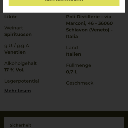
Bezeichnung
Hersteller / Importeur
Likör
Poli Distillerie - via
Marconi, 46 - 36060
Weinart
Schiavon (Veneto) -
Spirituosen
Italia
g.U./ g.g.A
Land
Venetien
Italien
Alkoholgehalt
Füllmenge
17 % Vol.
0,7 L
Lagerpotential
Geschmack
2027
trocken
Mehr lesen
Sicherheit