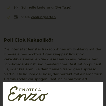
Schnelle Lieferung (3-4 Tage)
Viele
Zahlungsarten
Poli Ciok Kakaolikör
Die Intensität feinster Kakaobohnen im Einklang mit der
Finesse eines hochwertigen Grappas: Poli Ciok
Kakaolikör. Genießen Sie diese Liaison aus italienischer
Schokoladenkunst und meisterlicher Destillation pur auf
Eis, oder kreieren Sie damit einen trendigen Espresso
Martini. Un liquore delizioso, der perfekt mit einem Stück
Tiramisu oder knusprigen Cantuccini harmoniert.
Kundenbewertungen (0)