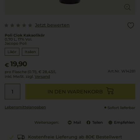
Jetzt bewerten
Poli Ciok Kakaolikör
0,70 L, 17% Vol.
Jacopo Poli
Likör
Italien
19,90
€
Art.Nr. W14281
pro Flasche (0.7l),
€ 28,43
/L
inkl. MwSt. zzgl.
Versand
IN DEN WARENKORB
Lebensmittel­angaben
Sofort lieferbar
Weitersagen:
Mail
Teilen
Empfehlen
Kostenfreie Lieferung ab 80€ Bestellwert