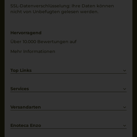
SSL-Daten­verschlüs­selung: Ihre Daten können
nicht von Unbe­fugten gelesen werden.
Hervorragend
Über 10.000 Bewertungen auf
Mehr Informationen
Top Links
Rotwein
Weißwein
Services
Prosecco
Lieferkonditionen
Primitivo
Kontakt
Versandarten
Bestellung widerrufen
Enoteca Enzo
Über uns