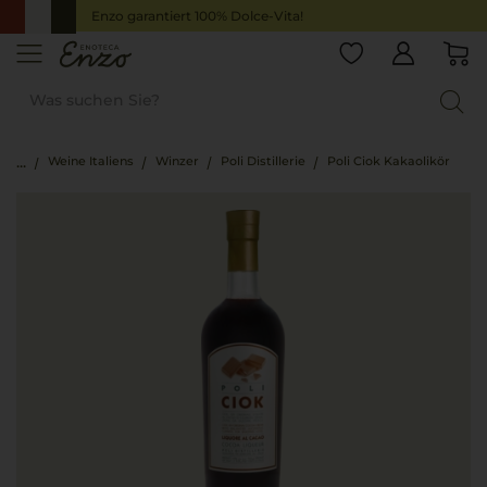
Enzo garantiert 100% Dolce-Vita!
Weine Italiens
Winzer
Poli Distillerie
Poli Ciok Kakaolikör